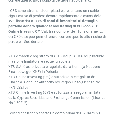
correre questo alto rischio di perdere il Suo denaro.
I CFD sono strumenti complessi e presentano un rischio
significativo di perdere denaro rapidamente a causa della
leva finanziaria.
77% di conti di investitori al dettaglio
perdono denaro quando fanno trading di CFD con XTB
Online Invesing CY.
Valuti se comprende il funzionamento
dei CFD e se può permettersi di correre questo alto rischio di
perdere il Suo denaro.
XTB è marchio registrato di XTB Group. XTB Group include
ma non è limitato alle seguenti società:
XTB S.A. è autorizzata e regolata dalla Komisja Nadzoru
Finansowego (KNF) in Polonia
XTB Online Investing (UK) è autorizzata e regolata dal
Financial Conduct Authority nel Regno Unito(Licenza No.
FRN 522157)
XTB Online Investing (CY) è autorizzata e regolamentata
dalla Cyprus Securities and Exchange Commission.(Licenza
No.169/12)
I clienti che hanno aperto un conto prima del 02-09-2021