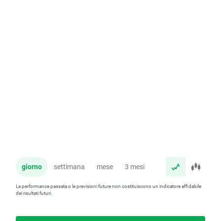
giorno
settimana
mese
3 mesi
anno
La performance passata o le previsioni future non costituiscono un indicatore affidabile
dei risultati futuri.