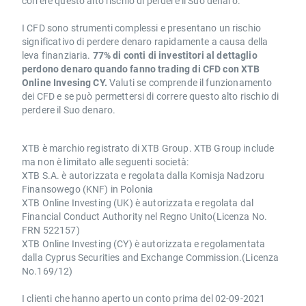
correre questo alto rischio di perdere il Suo denaro.
I CFD sono strumenti complessi e presentano un rischio
significativo di perdere denaro rapidamente a causa della
leva finanziaria.
77% di conti di investitori al dettaglio
perdono denaro quando fanno trading di CFD con XTB
Online Invesing CY.
Valuti se comprende il funzionamento
dei CFD e se può permettersi di correre questo alto rischio di
perdere il Suo denaro.
XTB è marchio registrato di XTB Group. XTB Group include
ma non è limitato alle seguenti società:
XTB S.A. è autorizzata e regolata dalla Komisja Nadzoru
Finansowego (KNF) in Polonia
XTB Online Investing (UK) è autorizzata e regolata dal
Financial Conduct Authority nel Regno Unito(Licenza No.
FRN 522157)
XTB Online Investing (CY) è autorizzata e regolamentata
dalla Cyprus Securities and Exchange Commission.(Licenza
No.169/12)
I clienti che hanno aperto un conto prima del 02-09-2021