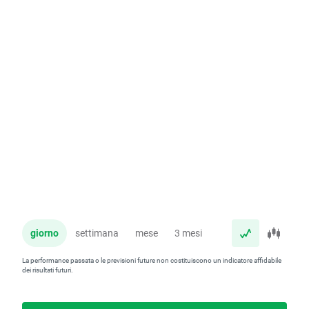
giorno
settimana
mese
3 mesi
anno
La performance passata o le previsioni future non costituiscono un indicatore affidabile
dei risultati futuri.