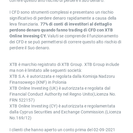
correre questo alto rischio di perdere il Suo denaro.
I CFD sono strumenti complessi e presentano un rischio
significativo di perdere denaro rapidamente a causa della
leva finanziaria.
77% di conti di investitori al dettaglio
perdono denaro quando fanno trading di CFD con XTB
Online Invesing CY.
Valuti se comprende il funzionamento
dei CFD e se può permettersi di correre questo alto rischio di
perdere il Suo denaro.
XTB è marchio registrato di XTB Group. XTB Group include
ma non è limitato alle seguenti società:
XTB S.A. è autorizzata e regolata dalla Komisja Nadzoru
Finansowego (KNF) in Polonia
XTB Online Investing (UK) è autorizzata e regolata dal
Financial Conduct Authority nel Regno Unito(Licenza No.
FRN 522157)
XTB Online Investing (CY) è autorizzata e regolamentata
dalla Cyprus Securities and Exchange Commission.(Licenza
No.169/12)
I clienti che hanno aperto un conto prima del 02-09-2021