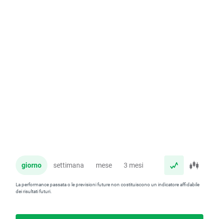
giorno
settimana
mese
3 mesi
anno
La performance passata o le previsioni future non costituiscono un indicatore affidabile
dei risultati futuri.