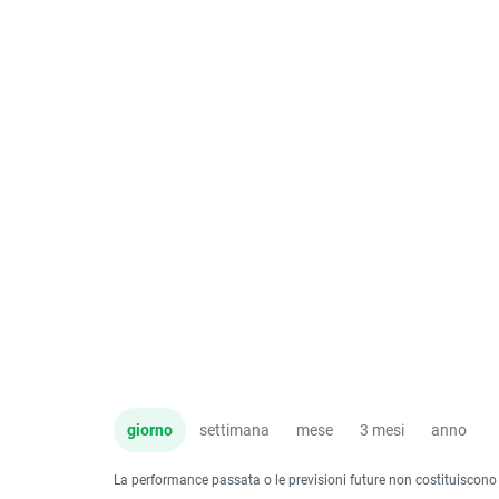
giorno
settimana
mese
3 mesi
anno
La performance passata o le previsioni future non costituiscono un