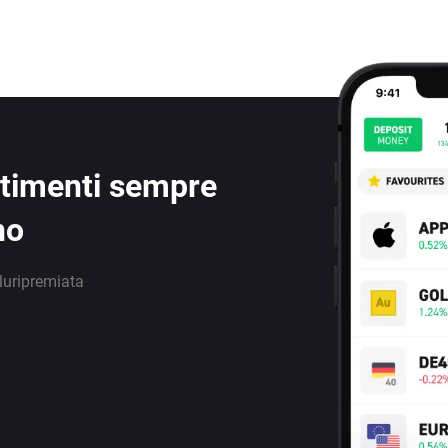
estimenti sempre
no
luripremiata