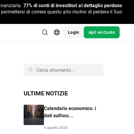
inanziaria.
77% di conti di investitori al dettaglio perdono
rmettersi di correre questo alto rischio di perdere il Suo
Login
Apri un Conto
ULTIME NOTIZIE
Calendario economico: i
dati sull'occ...
6 agosto 2026