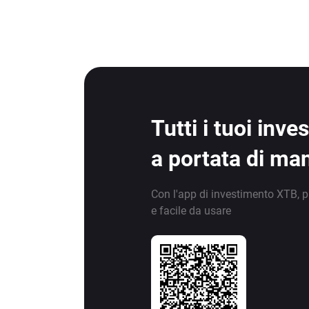
Tutti i tuoi inv
a portata di ma
Con l'app di investimento XTB, p
e facile da usare