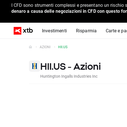
I CFD sono strumenti complessi e presentano un rischio s
denaro a causa delle negoziazioni in CFD con questo for
Investimenti
Risparmia
Carte e p
AZIONI
HII.US
HII.US - Azioni
Huntington Ingalls Industries Inc