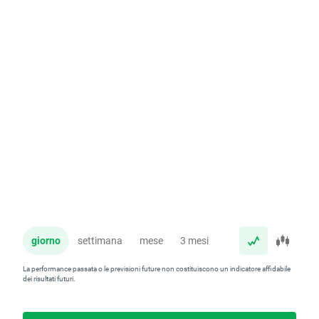
giorno
settimana
mese
3 mesi
anno
La performance passata o le previsioni future non costituiscono un indicatore affidabile
dei risultati futuri.