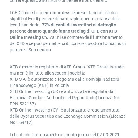
correre questo alto rischio di perdere il Suo denaro.
I CFD sono strumenti complessi e presentano un rischio
significativo di perdere denaro rapidamente a causa della
leva finanziaria.
77% di conti di investitori al dettaglio
perdono denaro quando fanno trading di CFD con XTB
Online Invesing CY.
Valuti se comprende il funzionamento
dei CFD e se può permettersi di correre questo alto rischio di
perdere il Suo denaro.
XTB è marchio registrato di XTB Group. XTB Group include
ma non è limitato alle seguenti società:
XTB S.A. è autorizzata e regolata dalla Komisja Nadzoru
Finansowego (KNF) in Polonia
XTB Online Investing (UK) è autorizzata e regolata dal
Financial Conduct Authority nel Regno Unito(Licenza No.
FRN 522157)
XTB Online Investing (CY) è autorizzata e regolamentata
dalla Cyprus Securities and Exchange Commission.(Licenza
No.169/12)
I clienti che hanno aperto un conto prima del 02-09-2021