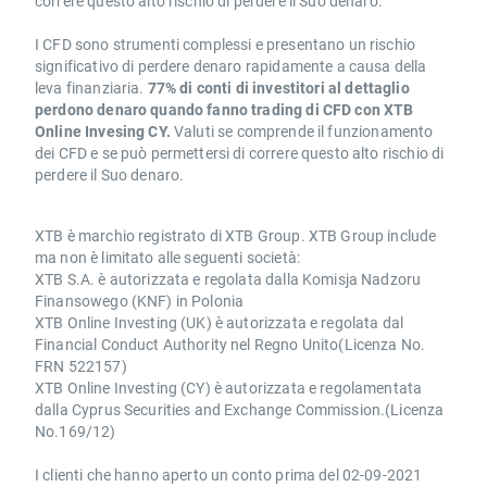
correre questo alto rischio di perdere il Suo denaro.
I CFD sono strumenti complessi e presentano un rischio
significativo di perdere denaro rapidamente a causa della
leva finanziaria.
77% di conti di investitori al dettaglio
perdono denaro quando fanno trading di CFD con XTB
Online Invesing CY.
Valuti se comprende il funzionamento
dei CFD e se può permettersi di correre questo alto rischio di
perdere il Suo denaro.
XTB è marchio registrato di XTB Group. XTB Group include
ma non è limitato alle seguenti società:
XTB S.A. è autorizzata e regolata dalla Komisja Nadzoru
Finansowego (KNF) in Polonia
XTB Online Investing (UK) è autorizzata e regolata dal
Financial Conduct Authority nel Regno Unito(Licenza No.
FRN 522157)
XTB Online Investing (CY) è autorizzata e regolamentata
dalla Cyprus Securities and Exchange Commission.(Licenza
No.169/12)
I clienti che hanno aperto un conto prima del 02-09-2021