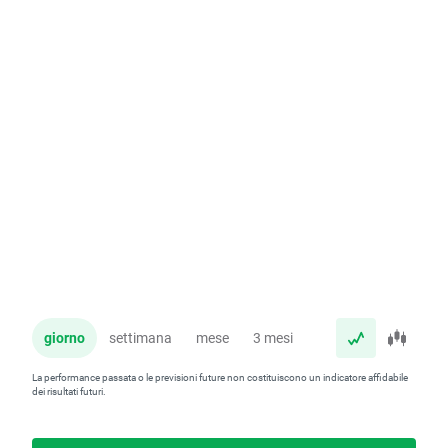
giorno
settimana
mese
3 mesi
anno
La performance passata o le previsioni future non costituiscono un indicatore affidabile
dei risultati futuri.