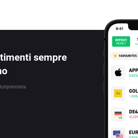
estimenti sempre
no
luripremiata