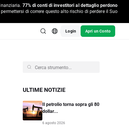
inanziaria.
77% di conti di investitori al dettaglio perdono
rmettersi di correre questo alto rischio di perdere il Suo
Login
Apri un Conto
ULTIME NOTIZIE
Il petrolio torna sopra gli 80
dollar...
6 agosto 2026