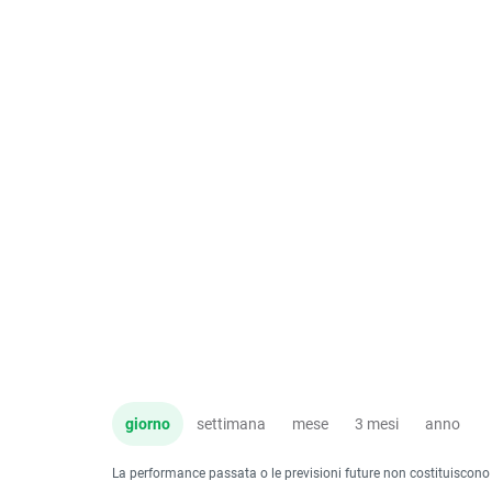
giorno
settimana
mese
3 mesi
anno
La performance passata o le previsioni future non costituiscono un