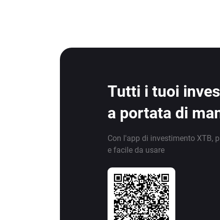
Tutti i tuoi inv
a portata di ma
Con l'app di investimento XTB, p
e facile da usare