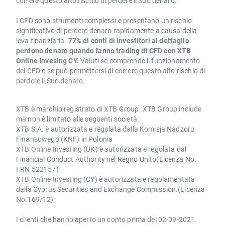
correre questo alto rischio di perdere il Suo denaro.
I CFD sono strumenti complessi e presentano un rischio
significativo di perdere denaro rapidamente a causa della
leva finanziaria.
77% di conti di investitori al dettaglio
perdono denaro quando fanno trading di CFD con XTB
Online Invesing CY.
Valuti se comprende il funzionamento
dei CFD e se può permettersi di correre questo alto rischio di
perdere il Suo denaro.
XTB è marchio registrato di XTB Group. XTB Group include
ma non è limitato alle seguenti società:
XTB S.A. è autorizzata e regolata dalla Komisja Nadzoru
Finansowego (KNF) in Polonia
XTB Online Investing (UK) è autorizzata e regolata dal
Financial Conduct Authority nel Regno Unito(Licenza No.
FRN 522157)
XTB Online Investing (CY) è autorizzata e regolamentata
dalla Cyprus Securities and Exchange Commission.(Licenza
No.169/12)
I clienti che hanno aperto un conto prima del 02-09-2021