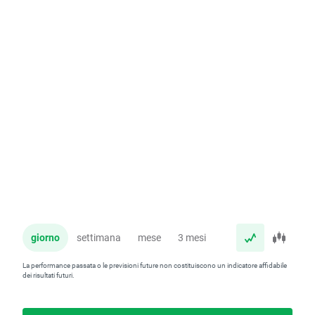
giorno
settimana
mese
3 mesi
anno
La performance passata o le previsioni future non costituiscono un indicatore affidabile
dei risultati futuri.