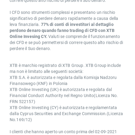
correre questo alto rischio di perdere il Suo denaro.
I CFD sono strumenti complessi e presentano un rischio
significativo di perdere denaro rapidamente a causa della
leva finanziaria.
77% di conti di investitori al dettaglio
perdono denaro quando fanno trading di CFD con XTB
Online Invesing CY.
Valuti se comprende il funzionamento
dei CFD e se può permettersi di correre questo alto rischio di
perdere il Suo denaro.
XTB è marchio registrato di XTB Group. XTB Group include
ma non è limitato alle seguenti società:
XTB S.A. è autorizzata e regolata dalla Komisja Nadzoru
Finansowego (KNF) in Polonia
XTB Online Investing (UK) è autorizzata e regolata dal
Financial Conduct Authority nel Regno Unito(Licenza No.
FRN 522157)
XTB Online Investing (CY) è autorizzata e regolamentata
dalla Cyprus Securities and Exchange Commission.(Licenza
No.169/12)
I clienti che hanno aperto un conto prima del 02-09-2021