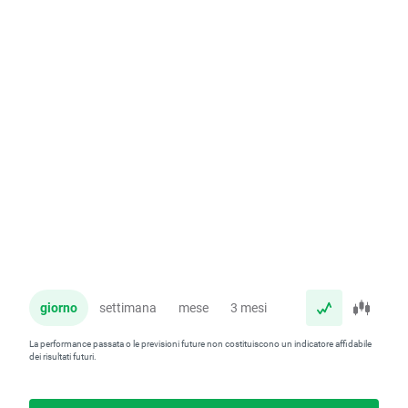
giorno
settimana
mese
3 mesi
anno
La performance passata o le previsioni future non costituiscono un indicatore affidabile
dei risultati futuri.