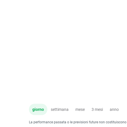
giorno
settimana
mese
3 mesi
anno
La performance passata o le previsioni future non costituiscono un