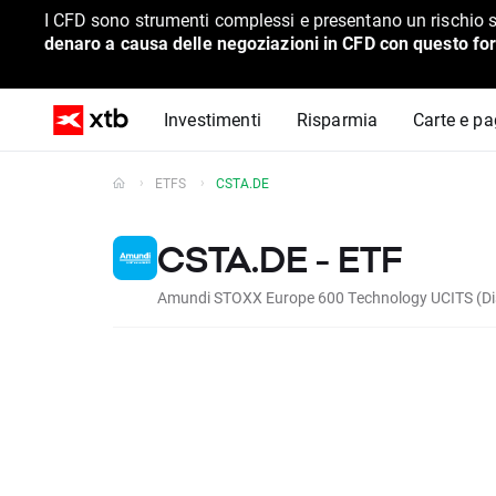
I CFD sono strumenti complessi e presentano un rischio s
denaro a causa delle negoziazioni in CFD con questo for
Investimenti
Risparmia
Carte e p
ETFS
CSTA.DE
CSTA.DE - ETF
Amundi STOXX Europe 600 Technology UCITS (Di