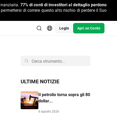
inanziaria.
77% di conti di investitori al dettaglio perdono
rmettersi di correre questo alto rischio di perdere il Suo
Login
Apri un Conto
ULTIME NOTIZIE
Il petrolio torna sopra gli 80
dollar...
6 agosto 2026