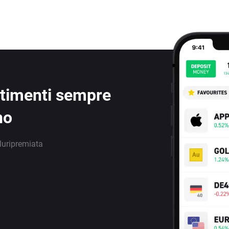
estimenti sempre
no
luripremiata