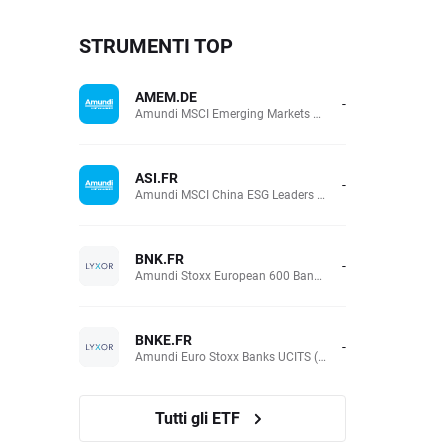
STRUMENTI TOP
AMEM.DE
-
Amundi MSCI Emerging Markets UCITS (Acc EUR)
ASI.FR
-
Amundi MSCI China ESG Leaders Extra (DR) UCITS (Acc EUR)
BNK.FR
-
Amundi Stoxx European 600 Banks UCITS(Acc EUR)
BNKE.FR
-
Amundi Euro Stoxx Banks UCITS (Acc EUR)
Tutti gli ETF