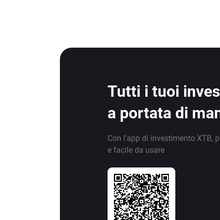
Tutti i tuoi inv
a portata di ma
Con l'app di investimento XTB, p
e facile da usare