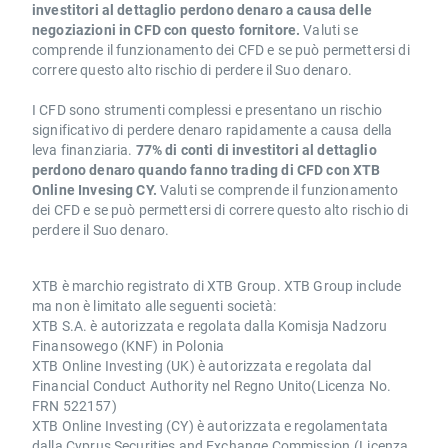
investitori al dettaglio perdono denaro a causa delle
negoziazioni in CFD con questo fornitore.
Valuti se
comprende il funzionamento dei CFD e se può permettersi di
correre questo alto rischio di perdere il Suo denaro.
I CFD sono strumenti complessi e presentano un rischio
significativo di perdere denaro rapidamente a causa della
leva finanziaria.
77% di conti di investitori al dettaglio
perdono denaro quando fanno trading di CFD con XTB
Online Invesing CY.
Valuti se comprende il funzionamento
dei CFD e se può permettersi di correre questo alto rischio di
perdere il Suo denaro.
XTB è marchio registrato di XTB Group. XTB Group include
ma non è limitato alle seguenti società:
XTB S.A. è autorizzata e regolata dalla Komisja Nadzoru
Finansowego (KNF) in Polonia
XTB Online Investing (UK) è autorizzata e regolata dal
Financial Conduct Authority nel Regno Unito(Licenza No.
FRN 522157)
XTB Online Investing (CY) è autorizzata e regolamentata
dalla Cyprus Securities and Exchange Commission.(Licenza