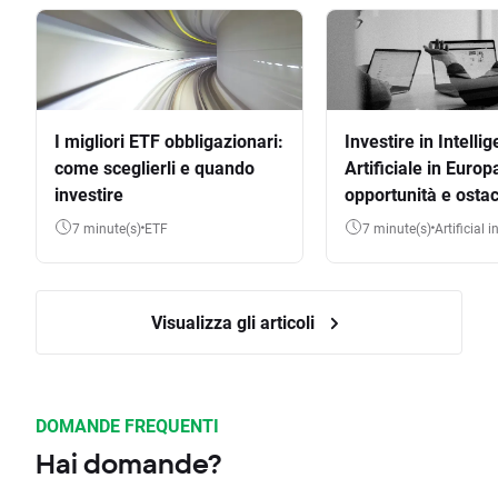
I migliori ETF obbligazionari:
Investire in Intelli
come sceglierli e quando
Artificiale in Europ
investire
opportunità e ostac
7 minute(s)
ETF
7 minute(s)
Artificial 
Visualizza gli articoli
DOMANDE FREQUENTI
Hai domande?