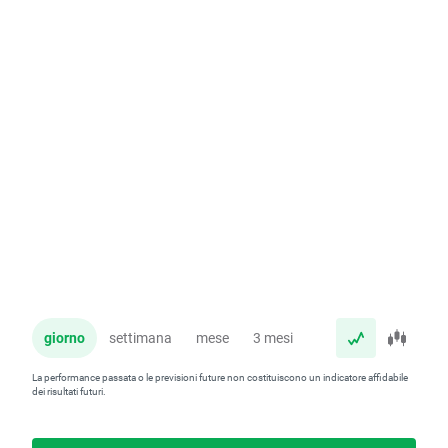
giorno
settimana
mese
3 mesi
anno
La performance passata o le previsioni future non costituiscono un indicatore affidabile
dei risultati futuri.