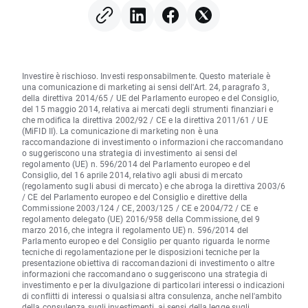
Investire è rischioso. Investi responsabilmente. Questo materiale è
una comunicazione di marketing ai sensi dell'Art. 24, paragrafo 3,
della direttiva 2014/65 / UE del Parlamento europeo e del Consiglio,
del 15 maggio 2014, relativa ai mercati degli strumenti finanziari e
che modifica la direttiva 2002/92 / CE e la direttiva 2011/61 / UE
(MiFID II). La comunicazione di marketing non è una
raccomandazione di investimento o informazioni che raccomandano
o suggeriscono una strategia di investimento ai sensi del
regolamento (UE) n. 596/2014 del Parlamento europeo e del
Consiglio, del 16 aprile 2014, relativo agli abusi di mercato
(regolamento sugli abusi di mercato) e che abroga la direttiva 2003/6
/ CE del Parlamento europeo e del Consiglio e direttive della
Commissione 2003/124 / CE, 2003/125 / CE e 2004/72 / CE e
regolamento delegato (UE) 2016/958 della Commissione, del 9
marzo 2016, che integra il regolamento UE) n. 596/2014 del
Parlamento europeo e del Consiglio per quanto riguarda le norme
tecniche di regolamentazione per le disposizioni tecniche per la
presentazione obiettiva di raccomandazioni di investimento o altre
informazioni che raccomandano o suggeriscono una strategia di
investimento e per la divulgazione di particolari interessi o indicazioni
di conflitti di interessi o qualsiasi altra consulenza, anche nell'ambito
della consulenza sugli investimenti, ai sensi della legge sugli