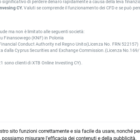
 significativo di perdere denaro rapidamente a causa della leva finanzi
nvesing CY.
Valuti se comprende il funzionamento dei CFD e se può permet
de ma non è limitato alle seguenti società:
oru Finansowego (KNF) in Polonia
l Financial Conduct Authority nel Regno Unito(Licenza No. FRN 522157)
ata dalla Cyprus Securities and Exchange Commission.(Licenza No.169/
1 sono clienti di XTB Online Investing CY).
ostro sito funzioni correttamente e sia facile da usare, nonché pe
, possiamo misurare l'efficacia dei contenuti e della pubblicità,