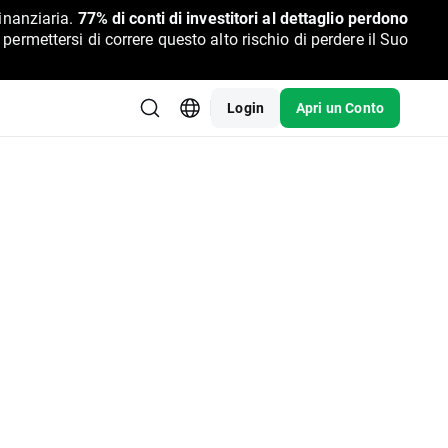
inanziaria.
77% di conti di investitori al dettaglio perdono
rmettersi di correre questo alto rischio di perdere il Suo
Login
Apri un Conto