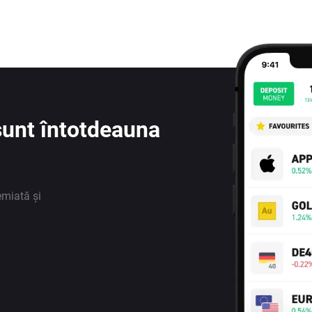
e sunt întotdeauna
emiată și