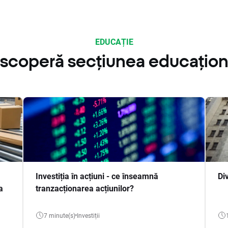
EDUCAȚIE
scoperă secțiunea educațion
Investiția în acțiuni - ce înseamnă
Di
a
tranzacționarea acțiunilor?
7 minute(s)
Investiții