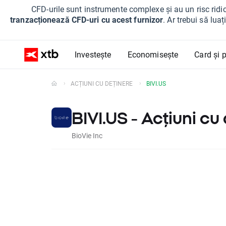
CFD-urile sunt instrumente complexe și au un risc ridic
tranzacționează CFD-uri cu acest furnizor
. Ar trebui să lua
Investește
Economisește
Card și p
ACȚIUNI CU DEȚINERE
BIVI.US
BIVI.US - Acțiuni cu
BioVie Inc