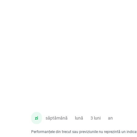
zi
săptămână
lună
3 luni
an
Performanțele din trecut sau previziunile nu reprezintă un indicator