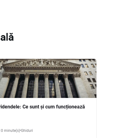
ală
videndele: Ce sunt și cum funcționează
10 minute(s)
Ghiduri