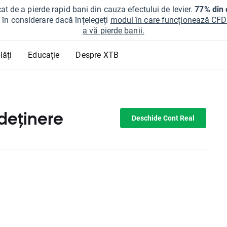
at de a pierde rapid bani din cauza efectului de levier.
77% din c
ți în considerare dacă înțelegeți
modul în care funcționează CFDur
a vă pierde banii.
lăți
Educație
Despre XTB
 deținere
Deschide Cont Real