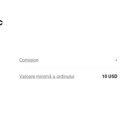
c
Comision
-
Valoare minimă a ordinului
10 USD