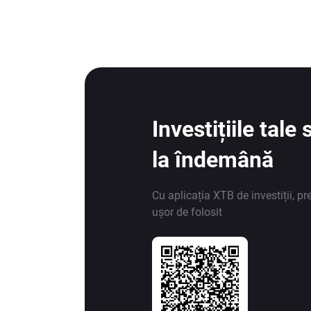
Investițiile tal
la îndemână
Cu aplicația XTB de investiții, pr
ușor de folosit