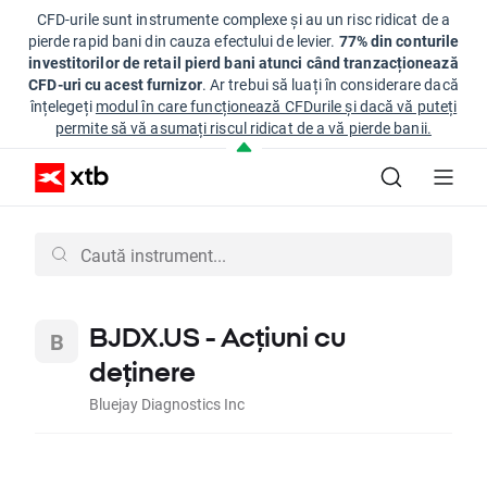
CFD-urile sunt instrumente complexe și au un risc ridicat de a
pierde rapid bani din cauza efectului de levier.
77% din conturile
investitorilor de retail pierd bani atunci când tranzacționează
CFD-uri cu acest furnizor
. Ar trebui să luați în considerare dacă
înțelegeți
modul în care funcționează CFDurile și dacă vă puteți
permite să vă asumați riscul ridicat de a vă pierde banii.
BJDX.US - Acțiuni cu
deținere
Bluejay Diagnostics Inc