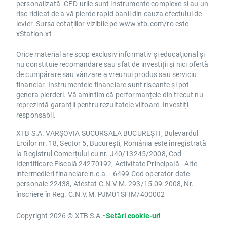
personalizată. CFD-urile sunt instrumente complexe și au un
risc ridicat de a vă pierde rapid banii din cauza efectului de
levier. Sursa cotațiilor vizibile pe
www.xtb.com/ro
este
xStation.xt
Orice material are scop exclusiv informativ și educațional și
nu constituie recomandare sau sfat de investiții și nici ofertă
de cumpărare sau vânzare a vreunui produs sau serviciu
financiar. Instrumentele financiare sunt riscante și pot
genera pierderi. Vă amintim că performanțele din trecut nu
reprezintă garanții pentru rezultatele viitoare. Investiți
responsabil.
XTB S.A. VARȘOVIA SUCURSALA BUCUREȘTI, Bulevardul
Eroilor nr. 18, Sector 5, București, România este înregistrată
la Registrul Comerțului cu nr. J40/13245/2008, Cod
Identificare Fiscală 24270192, Activitate Principală - Alte
intermedieri financiare n.c.a. - 6499 Cod operator date
personale 22438, Atestat C.N.V.M. 293/15.09.2008, Nr.
înscriere în Reg. C.N.V.M. PJM01SFIM/400002
Copyright 2026 © XTB S.A.
•
Setări cookie-uri