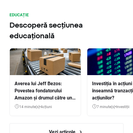
EDUCAȚIE
Descoperă secțiunea
educațională
Averea lui Jeff Bezos:
Investiția în acțiuni
Povestea fondatorului
înseamnă tranzacț
Amazon și drumul către una
acțiunilor?
dintre cele mai mari averi
14 minute(s)
Acțiuni
7 minute(s)
Investiții
din lume
Vezi articole