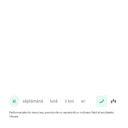
zi
săptămână
lună
3 luni
an
Performanțele din trecut sau previziunile nu reprezintă un indicator fiabil al rezultatelor
viitoare.