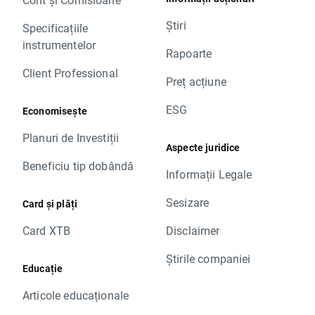
Știri
Specificațiile
instrumentelor
Rapoarte
Client Professional
Preț acțiune
ESG
Economisește
Planuri de Investiții
Aspecte juridice
Beneficiu tip dobândă
Informații Legale
Sesizare
Card și plăți
Card XTB
Disclaimer
Știrile companiei
Educație
Articole educaționale