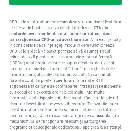
CFD-urile sunt instrumente complexe și au un risc ridicat de a
pierde rapid bani din cauza efectului de levier.
77% din
conturile investitorilor de retail pierd bani atunci când
tranzacționează CFD-uri cu acest furnizor
. Ar trebui să luați
în considerare dacă înțelegeți modul în care funcționează
CFD-urile și dacă vă puteți permite să vă asumați riscul
ridicat de a vă pierde banii. Contractele pentru diferență
(”CFDs”) sunt produse care se supun efectului de levier și
presupun un nivel de risc ridicat întrucât chiar și mișcările
minore de preț ale activului suport vă pot afecta contul.
Balanța contului poate fi pierdută în totalitate. XTB
acţionează în calitate de contraparte în tranzacţiile încheiate
cu scopul de a executa ordinele clientului. Mai multe
informații sunt disponibile în documentul
Declarația privind
riscul de investiție
de pe
www.xtb.com/ro
. Tranzacționarea
acestor instrumente ar putea să nu se potrivească tuturor
persoanelor, așadar se recomandă înțelegerea riscurilor și a
mecanismului de funcționare, precum și parcurgerea
programelor educaționale dedicate sau apelarea la asistență