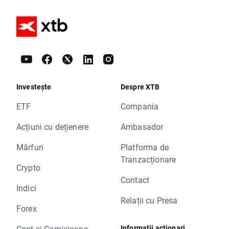
Investește
Despre XTB
ETF
Compania
Acțiuni cu dețienere
Ambasador
Mărfuri
Platforma de
Tranzacționare
Crypto
Contact
Indici
Relații cu Presa
Forex
Informații acționari
Cont și Comisioane