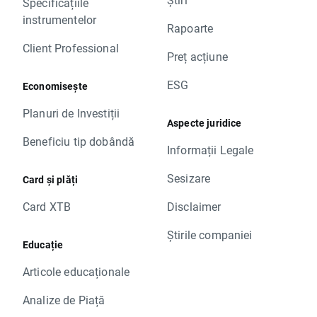
Specificațiile
instrumentelor
Rapoarte
Client Professional
Preț acțiune
ESG
Economisește
Planuri de Investiții
Aspecte juridice
Beneficiu tip dobândă
Informații Legale
Sesizare
Card și plăți
Card XTB
Disclaimer
Știrile companiei
Educație
Articole educaționale
Analize de Piață