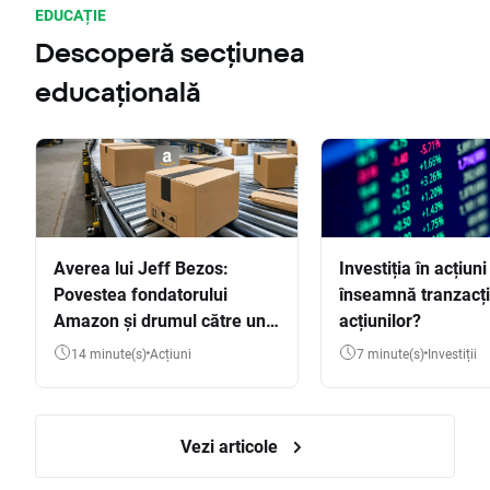
EDUCAȚIE
Descoperă secțiunea
educațională
Averea lui Jeff Bezos:
Investiția în acțiuni
Povestea fondatorului
înseamnă tranzacț
Amazon și drumul către una
acțiunilor?
dintre cele mai mari averi
14 minute(s)
Acțiuni
7 minute(s)
Investiții
din lume
Vezi articole