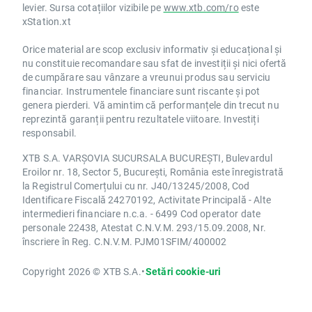
levier. Sursa cotațiilor vizibile pe
www.xtb.com/ro
este
xStation.xt
Orice material are scop exclusiv informativ și educațional și
nu constituie recomandare sau sfat de investiții și nici ofertă
de cumpărare sau vânzare a vreunui produs sau serviciu
financiar. Instrumentele financiare sunt riscante și pot
genera pierderi. Vă amintim că performanțele din trecut nu
reprezintă garanții pentru rezultatele viitoare. Investiți
responsabil.
XTB S.A. VARȘOVIA SUCURSALA BUCUREȘTI, Bulevardul
Eroilor nr. 18, Sector 5, București, România este înregistrată
la Registrul Comerțului cu nr. J40/13245/2008, Cod
Identificare Fiscală 24270192, Activitate Principală - Alte
intermedieri financiare n.c.a. - 6499 Cod operator date
personale 22438, Atestat C.N.V.M. 293/15.09.2008, Nr.
înscriere în Reg. C.N.V.M. PJM01SFIM/400002
Copyright 2026 © XTB S.A.
•
Setări cookie-uri