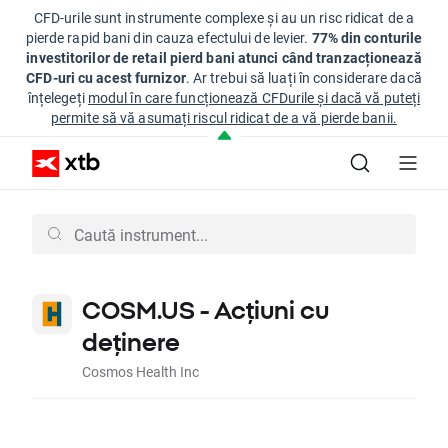
CFD-urile sunt instrumente complexe și au un risc ridicat de a
pierde rapid bani din cauza efectului de levier.
77% din conturile
investitorilor de retail pierd bani atunci când tranzacționează
CFD-uri cu acest furnizor
. Ar trebui să luați în considerare dacă
înțelegeți
modul în care funcționează CFDurile și dacă vă puteți
permite să vă asumați riscul ridicat de a vă pierde banii.
COSM.US - Acțiuni cu
deținere
Cosmos Health Inc