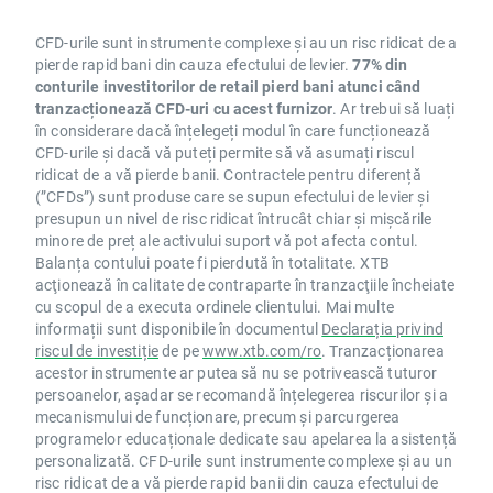
CFD-urile sunt instrumente complexe și au un risc ridicat de a
pierde rapid bani din cauza efectului de levier.
77% din
conturile investitorilor de retail pierd bani atunci când
tranzacționează CFD-uri cu acest furnizor
. Ar trebui să luați
în considerare dacă înțelegeți modul în care funcționează
CFD-urile și dacă vă puteți permite să vă asumați riscul
ridicat de a vă pierde banii. Contractele pentru diferență
(”CFDs”) sunt produse care se supun efectului de levier și
presupun un nivel de risc ridicat întrucât chiar și mișcările
minore de preț ale activului suport vă pot afecta contul.
Balanța contului poate fi pierdută în totalitate. XTB
acţionează în calitate de contraparte în tranzacţiile încheiate
cu scopul de a executa ordinele clientului. Mai multe
informații sunt disponibile în documentul
Declarația privind
riscul de investiție
de pe
www.xtb.com/ro
. Tranzacționarea
acestor instrumente ar putea să nu se potrivească tuturor
persoanelor, așadar se recomandă înțelegerea riscurilor și a
mecanismului de funcționare, precum și parcurgerea
programelor educaționale dedicate sau apelarea la asistență
personalizată. CFD-urile sunt instrumente complexe și au un
risc ridicat de a vă pierde rapid banii din cauza efectului de