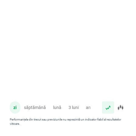
zi
săptămână
lună
3 luni
an
Performanțele din trecut sau previziunile nu reprezintă un indicator fiabil al rezultatelor
viitoare.