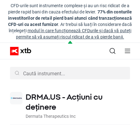
CFD-urile sunt instrumente complexe și au un risc ridicat de a
pierde rapid bani din cauza efectului de levier.
77% din conturile
investitorilor de retail pierd bani atunci când tranzacționează
CFD-uri cu acest furnizor
. Ar trebui să luați în considerare dacă
înțelegeți
modul în care funcționează CFDurile și dacă vă puteți
permite să vă asumați riscul ridicat de a vă pierde banii.
DRMA.US - Acțiuni cu
deținere
Dermata Therapeutics Inc