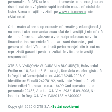
personalizată. CFD-urile sunt instrumente complexe și au un
risc ridicat de a vă pierde rapid banii din cauza efectului de
levier. Sursa cotațiilor vizibile pe
www.xtb.com/ro
este
xStation.xt
Orice material are scop exclusiv informativ și educațional și
nu constituie recomandare sau sfat de investiții și nici ofertă
de cumpărare sau vânzare a vreunui produs sau serviciu
financiar. Instrumentele financiare sunt riscante și pot
genera pierderi. Vă amintim că performanțele din trecut nu
reprezintă garanții pentru rezultatele viitoare. Investiți
responsabil.
XTB S.A. VARȘOVIA SUCURSALA BUCUREȘTI, Bulevardul
Eroilor nr. 18, Sector 5, București, România este înregistrată
la Registrul Comerțului cu nr. J40/13245/2008, Cod
Identificare Fiscală 24270192, Activitate Principală - Alte
intermedieri financiare n.c.a. - 6499 Cod operator date
personale 22438, Atestat C.N.V.M. 293/15.09.2008, Nr.
înscriere în Reg. C.N.V.M. PJM01SFIM/400002
Copyright 2026 © XTB S.A.
•
Setări cookie-uri