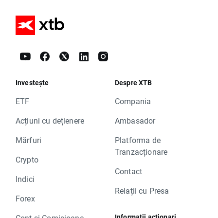
Investește
Despre XTB
ETF
Compania
Acțiuni cu dețienere
Ambasador
Mărfuri
Platforma de
Tranzacționare
Crypto
Contact
Indici
Relații cu Presa
Forex
Informații acționari
Cont și Comisioane