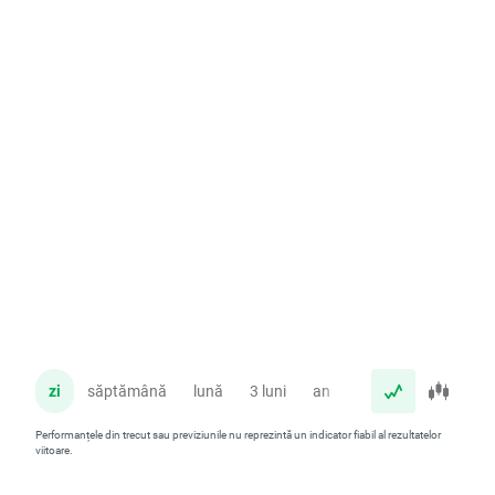
zi
săptămână
lună
3 luni
an
Performanțele din trecut sau previziunile nu reprezintă un indicator fiabil al rezultatelor
viitoare.