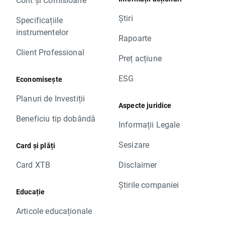
Știri
Specificațiile
instrumentelor
Rapoarte
Client Professional
Preț acțiune
ESG
Economisește
Planuri de Investiții
Aspecte juridice
Beneficiu tip dobândă
Informații Legale
Sesizare
Card și plăți
Card XTB
Disclaimer
Știrile companiei
Educație
Articole educaționale