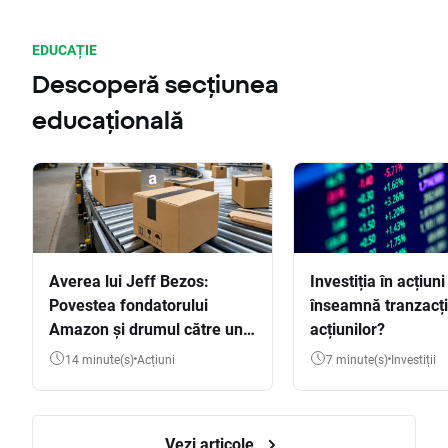
EDUCAȚIE
Descoperă secțiunea
educațională
Averea lui Jeff Bezos:
Investiția în acțiuni
Povestea fondatorului
înseamnă tranzacț
Amazon și drumul către una
acțiunilor?
dintre cele mai mari averi
14 minute(s)
Acțiuni
7 minute(s)
Investiții
din lume
Vezi articole