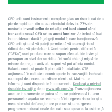
CFD-urile sunt instrumente complexe și au un risc ridicat de a
pierde rapid bani din cauza efectului de levier.
77% din
conturile investitorilor de retail pierd bani atunci când
tranzacționează CFD-uri cu acest furnizor
. Ar trebui să luați
în considerare dacă înțelegeți modul în care funcționează
CFD-urile și dacă vă puteți permite să vă asumați riscul
ridicat de a vă pierde banii. Contractele pentru diferență
(”CFDs”) sunt produse care se supun efectului de levier și
presupun un nivel de risc ridicat întrucât chiar și mișcările
minore de preț ale activului suport vă pot afecta contul.
Balanța contului poate fi pierdută în totalitate. XTB
acţionează în calitate de contraparte în tranzacţiile încheiate
cu scopul de a executa ordinele clientului. Mai multe
informații sunt disponibile în documentul
Declarația privind
riscul de investiție
de pe
www.xtb.com/ro
. Tranzacționarea
acestor instrumente ar putea să nu se potrivească tuturor
persoanelor, așadar se recomandă înțelegerea riscurilor și a
mecanismului de funcționare, precum și parcurgerea
programelor educaționale dedicate sau apelarea la asistență