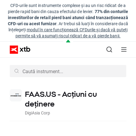
CFD-urile sunt instrumente complexe și au un risc ridicat de a
pierde rapid bani din cauza efectului de levier.
77% din conturile
investitorilor de retail pierd bani atunci când tranzacționează
CFD-uri cu acest furnizor
. Ar trebui să luați în considerare dacă
înțelegeți
modul în care funcționează CFDurile și dacă vă puteți
permite să vă asumați riscul ridicat de a vă pierde banii.
FAAS.US - Acțiuni cu
deținere
DigiAsia Corp