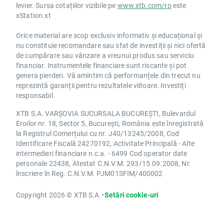
levier. Sursa cotațiilor vizibile pe
www.xtb.com/ro
este
xStation.xt
Orice material are scop exclusiv informativ și educațional și
nu constituie recomandare sau sfat de investiții și nici ofertă
de cumpărare sau vânzare a vreunui produs sau serviciu
financiar. Instrumentele financiare sunt riscante și pot
genera pierderi. Vă amintim că performanțele din trecut nu
reprezintă garanții pentru rezultatele viitoare. Investiți
responsabil.
XTB S.A. VARȘOVIA SUCURSALA BUCUREȘTI, Bulevardul
Eroilor nr. 18, Sector 5, București, România este înregistrată
la Registrul Comerțului cu nr. J40/13245/2008, Cod
Identificare Fiscală 24270192, Activitate Principală - Alte
intermedieri financiare n.c.a. - 6499 Cod operator date
personale 22438, Atestat C.N.V.M. 293/15.09.2008, Nr.
înscriere în Reg. C.N.V.M. PJM01SFIM/400002
Copyright 2026 © XTB S.A.
•
Setări cookie-uri