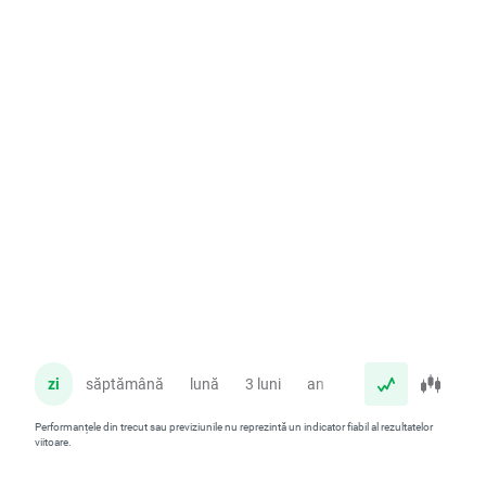
zi
săptămână
lună
3 luni
an
Performanțele din trecut sau previziunile nu reprezintă un indicator fiabil al rezultatelor
viitoare.