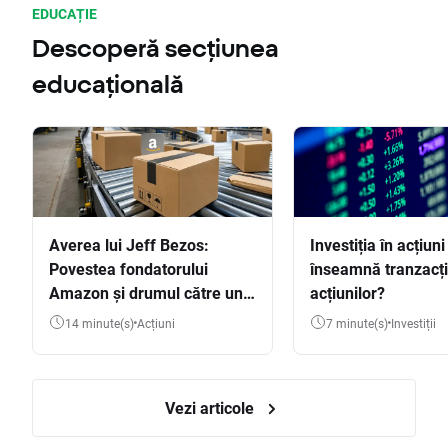
EDUCAȚIE
Descoperă secțiunea
educațională
Averea lui Jeff Bezos:
Investiția în acțiuni
Povestea fondatorului
înseamnă tranzacț
Amazon și drumul către una
acțiunilor?
dintre cele mai mari averi
14 minute(s)
Acțiuni
7 minute(s)
Investiții
din lume
Vezi articole