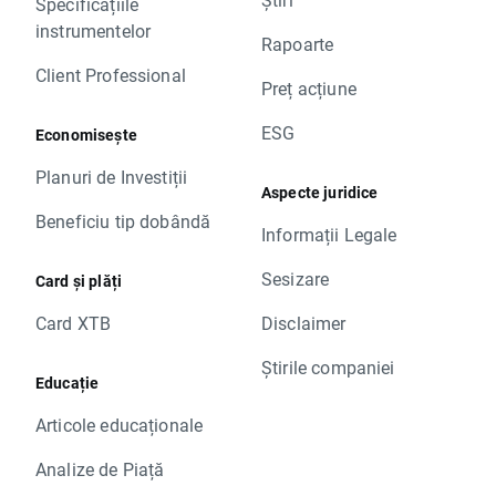
Specificațiile
instrumentelor
Rapoarte
Client Professional
Preț acțiune
ESG
Economisește
Planuri de Investiții
Aspecte juridice
Beneficiu tip dobândă
Informații Legale
Sesizare
Card și plăți
Card XTB
Disclaimer
Știrile companiei
Educație
Articole educaționale
Analize de Piață