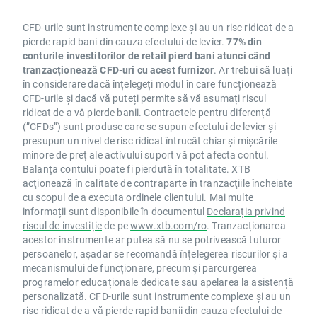
CFD-urile sunt instrumente complexe și au un risc ridicat de a
pierde rapid bani din cauza efectului de levier.
77% din
conturile investitorilor de retail pierd bani atunci când
tranzacționează CFD-uri cu acest furnizor
. Ar trebui să luați
în considerare dacă înțelegeți modul în care funcționează
CFD-urile și dacă vă puteți permite să vă asumați riscul
ridicat de a vă pierde banii. Contractele pentru diferență
(”CFDs”) sunt produse care se supun efectului de levier și
presupun un nivel de risc ridicat întrucât chiar și mișcările
minore de preț ale activului suport vă pot afecta contul.
Balanța contului poate fi pierdută în totalitate. XTB
acţionează în calitate de contraparte în tranzacţiile încheiate
cu scopul de a executa ordinele clientului. Mai multe
informații sunt disponibile în documentul
Declarația privind
riscul de investiție
de pe
www.xtb.com/ro
. Tranzacționarea
acestor instrumente ar putea să nu se potrivească tuturor
persoanelor, așadar se recomandă înțelegerea riscurilor și a
mecanismului de funcționare, precum și parcurgerea
programelor educaționale dedicate sau apelarea la asistență
personalizată. CFD-urile sunt instrumente complexe și au un
risc ridicat de a vă pierde rapid banii din cauza efectului de