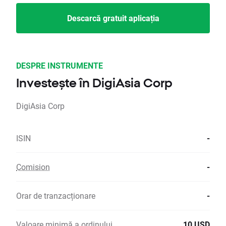
Descarcă gratuit aplicația
DESPRE INSTRUMENTE
Investește în DigiAsia Corp
DigiAsia Corp
ISIN
-
Comision
-
Orar de tranzacționare
-
Valoare minimă a ordinului
10 USD