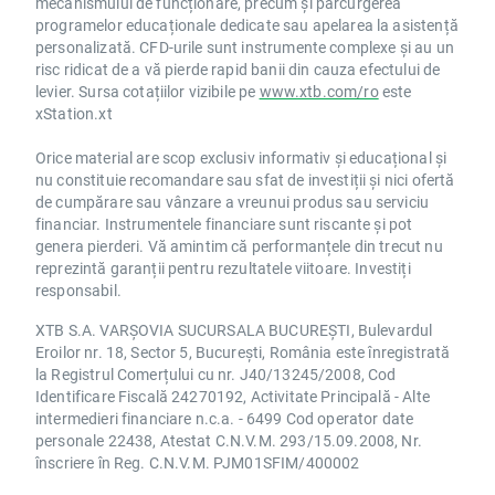
mecanismului de funcționare, precum și parcurgerea
programelor educaționale dedicate sau apelarea la asistență
personalizată. CFD-urile sunt instrumente complexe și au un
risc ridicat de a vă pierde rapid banii din cauza efectului de
levier. Sursa cotațiilor vizibile pe
www.xtb.com/ro
este
xStation.xt
Orice material are scop exclusiv informativ și educațional și
nu constituie recomandare sau sfat de investiții și nici ofertă
de cumpărare sau vânzare a vreunui produs sau serviciu
financiar. Instrumentele financiare sunt riscante și pot
genera pierderi. Vă amintim că performanțele din trecut nu
reprezintă garanții pentru rezultatele viitoare. Investiți
responsabil.
XTB S.A. VARȘOVIA SUCURSALA BUCUREȘTI, Bulevardul
Eroilor nr. 18, Sector 5, București, România este înregistrată
la Registrul Comerțului cu nr. J40/13245/2008, Cod
Identificare Fiscală 24270192, Activitate Principală - Alte
intermedieri financiare n.c.a. - 6499 Cod operator date
personale 22438, Atestat C.N.V.M. 293/15.09.2008, Nr.
înscriere în Reg. C.N.V.M. PJM01SFIM/400002