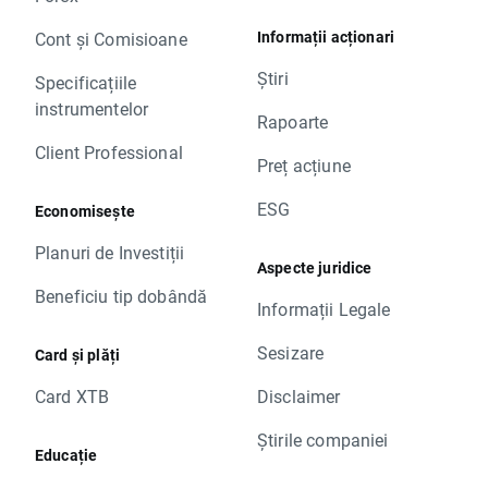
Informații acționari
Cont și Comisioane
Știri
Specificațiile
instrumentelor
Rapoarte
Client Professional
Preț acțiune
ESG
Economisește
Planuri de Investiții
Aspecte juridice
Beneficiu tip dobândă
Informații Legale
Sesizare
Card și plăți
Card XTB
Disclaimer
Știrile companiei
Educație