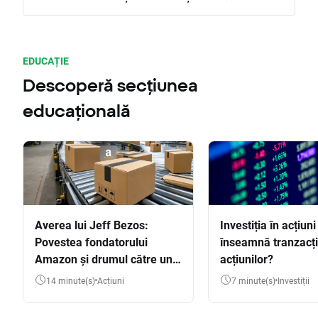
EDUCAȚIE
Descoperă secțiunea
educațională
Averea lui Jeff Bezos:
Investiția în acțiuni
Povestea fondatorului
înseamnă tranzacț
Amazon și drumul către una
acțiunilor?
dintre cele mai mari averi
14 minute(s)
Acțiuni
7 minute(s)
Investiții
din lume