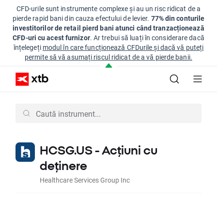
CFD-urile sunt instrumente complexe și au un risc ridicat de a
pierde rapid bani din cauza efectului de levier.
77% din conturile
investitorilor de retail pierd bani atunci când tranzacționează
CFD-uri cu acest furnizor
. Ar trebui să luați în considerare dacă
înțelegeți
modul în care funcționează CFDurile și dacă vă puteți
permite să vă asumați riscul ridicat de a vă pierde banii.
HCSG.US - Acțiuni cu
deținere
Healthcare Services Group Inc