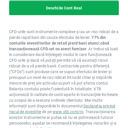
Deschide Cont Real
CFD-urile sunt instrumente complexe și au un risc ridicat de a
pierde rapid bani din cauza efectului de levier.
77% din
conturile investitorilor de retail pierd bani atunci când
tranzacționează CFD-uri cu acest furnizor
. Ar trebui să luați
în considerare dacă înțelegeți modul în care funcționează
CFD-urile și dacă vă puteți permite să vă asumați riscul
ridicat de a vă pierde banii. Contractele pentru diferență
(”CFDs”) sunt produse care se supun efectului de levier și
presupun un nivel de risc ridicat întrucât chiar și mișcările
minore de preț ale activului suport vă pot afecta contul.
Balanța contului poate fi pierdută în totalitate. XTB
acţionează în calitate de contraparte în tranzacţiile încheiate
cu scopul de a executa ordinele clientului. Mai multe
informații sunt disponibile în documentul
Declarația privind
riscul de investiție
de pe
www.xtb.com/ro
. Tranzacționarea
acestor instrumente ar putea să nu se potrivească tuturor
persoanelor, așadar se recomandă înțelegerea riscurilor și a