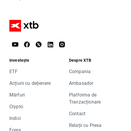
Investește
Despre XTB
ETF
Compania
Acțiuni cu dețienere
Ambasador
Mărfuri
Platforma de
Tranzacționare
Crypto
Contact
Indici
Relații cu Presa
Forex