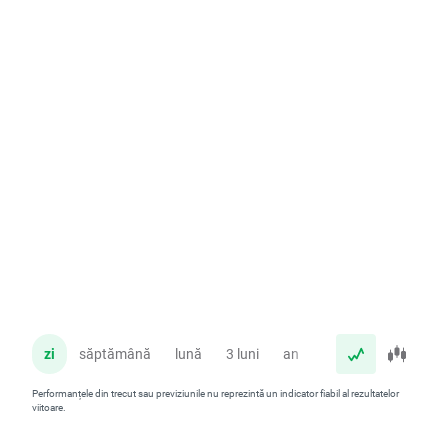
zi
săptămână
lună
3 luni
an
Performanțele din trecut sau previziunile nu reprezintă un indicator fiabil al rezultatelor
viitoare.