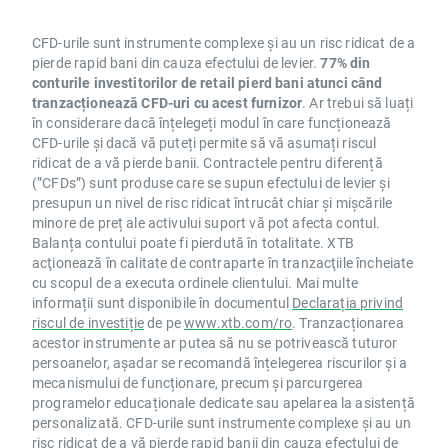
CFD-urile sunt instrumente complexe și au un risc ridicat de a
pierde rapid bani din cauza efectului de levier.
77% din
conturile investitorilor de retail pierd bani atunci când
tranzacționează CFD-uri cu acest furnizor
. Ar trebui să luați
în considerare dacă înțelegeți modul în care funcționează
CFD-urile și dacă vă puteți permite să vă asumați riscul
ridicat de a vă pierde banii. Contractele pentru diferență
(”CFDs”) sunt produse care se supun efectului de levier și
presupun un nivel de risc ridicat întrucât chiar și mișcările
minore de preț ale activului suport vă pot afecta contul.
Balanța contului poate fi pierdută în totalitate. XTB
acţionează în calitate de contraparte în tranzacţiile încheiate
cu scopul de a executa ordinele clientului. Mai multe
informații sunt disponibile în documentul
Declarația privind
riscul de investiție
de pe
www.xtb.com/ro
. Tranzacționarea
acestor instrumente ar putea să nu se potrivească tuturor
persoanelor, așadar se recomandă înțelegerea riscurilor și a
mecanismului de funcționare, precum și parcurgerea
programelor educaționale dedicate sau apelarea la asistență
personalizată. CFD-urile sunt instrumente complexe și au un
risc ridicat de a vă pierde rapid banii din cauza efectului de