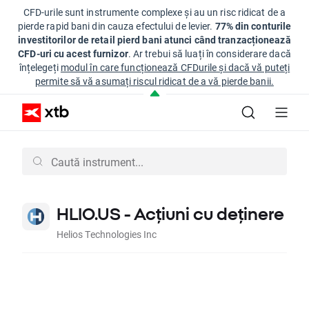
CFD-urile sunt instrumente complexe și au un risc ridicat de a
pierde rapid bani din cauza efectului de levier.
77% din conturile
investitorilor de retail pierd bani atunci când tranzacționează
CFD-uri cu acest furnizor
. Ar trebui să luați în considerare dacă
înțelegeți
modul în care funcționează CFDurile și dacă vă puteți
permite să vă asumați riscul ridicat de a vă pierde banii.
HLIO.US - Acțiuni cu deținere
Helios Technologies Inc