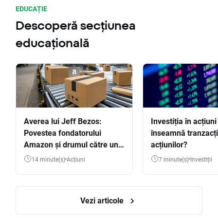
EDUCAȚIE
Descoperă secțiunea
educațională
Averea lui Jeff Bezos:
Investiția în acțiuni
Povestea fondatorului
înseamnă tranzacț
Amazon și drumul către una
acțiunilor?
dintre cele mai mari averi
14 minute(s)
Acțiuni
7 minute(s)
Investiții
din lume
Vezi articole