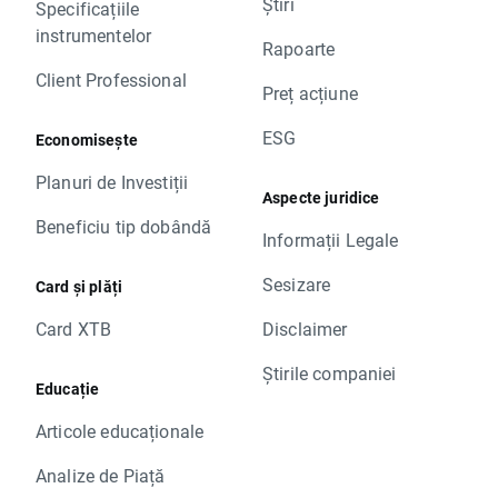
Știri
Specificațiile
instrumentelor
Rapoarte
Client Professional
Preț acțiune
ESG
Economisește
Planuri de Investiții
Aspecte juridice
Beneficiu tip dobândă
Informații Legale
Sesizare
Card și plăți
Card XTB
Disclaimer
Știrile companiei
Educație
Articole educaționale
Analize de Piață