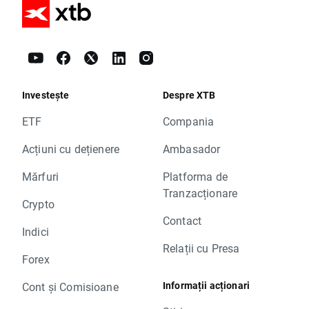
Investește
Despre XTB
ETF
Compania
Acțiuni cu dețienere
Ambasador
Mărfuri
Platforma de
Tranzacționare
Crypto
Contact
Indici
Relații cu Presa
Forex
Informații acționari
Cont și Comisioane