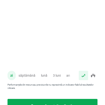
zi
săptămână
lună
3 luni
an
Performanțele din trecut sau previziunile nu reprezintă un indicator fiabil al rezultatelor
viitoare.