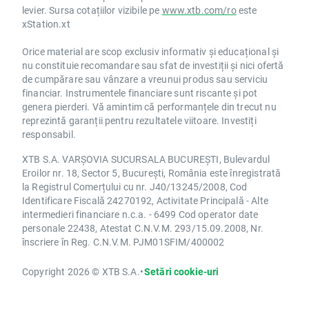
levier. Sursa cotațiilor vizibile pe
www.xtb.com/ro
este
xStation.xt
Orice material are scop exclusiv informativ și educațional și
nu constituie recomandare sau sfat de investiții și nici ofertă
de cumpărare sau vânzare a vreunui produs sau serviciu
financiar. Instrumentele financiare sunt riscante și pot
genera pierderi. Vă amintim că performanțele din trecut nu
reprezintă garanții pentru rezultatele viitoare. Investiți
responsabil.
XTB S.A. VARȘOVIA SUCURSALA BUCUREȘTI, Bulevardul
Eroilor nr. 18, Sector 5, București, România este înregistrată
la Registrul Comerțului cu nr. J40/13245/2008, Cod
Identificare Fiscală 24270192, Activitate Principală - Alte
intermedieri financiare n.c.a. - 6499 Cod operator date
personale 22438, Atestat C.N.V.M. 293/15.09.2008, Nr.
înscriere în Reg. C.N.V.M. PJM01SFIM/400002
Copyright 2026 © XTB S.A.
•
Setări cookie-uri