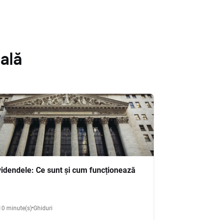
ală
videndele: Ce sunt și cum funcționează
10 minute(s)
Ghiduri