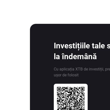
Investițiile tal
la îndemână
Cu aplicația XTB de investiții, pr
ușor de folosit