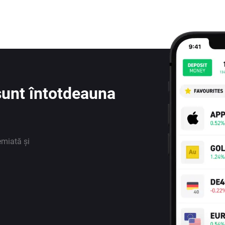
e sunt întotdeauna
emiată și