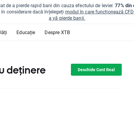
at de a pierde rapid bani din cauza efectului de levier.
77% din c
ți în considerare dacă înțelegeți
modul în care funcționează CFDur
a vă pierde banii.
lăți
Educație
Despre XTB
u deținere
Deschide Cont Real