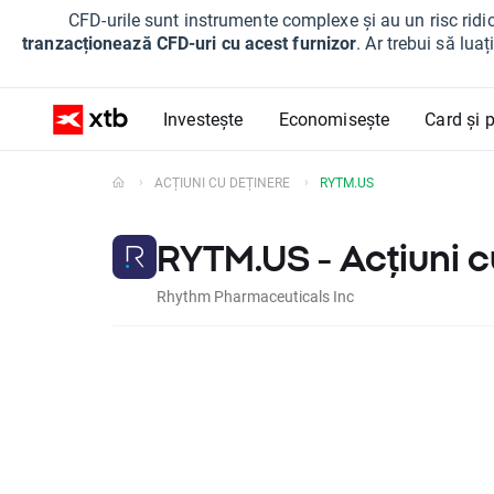
CFD-urile sunt instrumente complexe și au un risc ridic
tranzacționează CFD-uri cu acest furnizor
. Ar trebui să lua
Investește
Economisește
Card și p
ACȚIUNI CU DEȚINERE
RYTM.US
RYTM.US - Acțiuni c
Rhythm Pharmaceuticals Inc