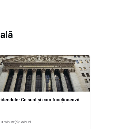
ală
videndele: Ce sunt și cum funcționează
10 minute(s)
Ghiduri