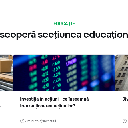
EDUCAȚIE
scoperă secțiunea educațion
Investiția în acțiuni - ce înseamnă
Di
a
tranzacționarea acțiunilor?
7 minute(s)
Investiții