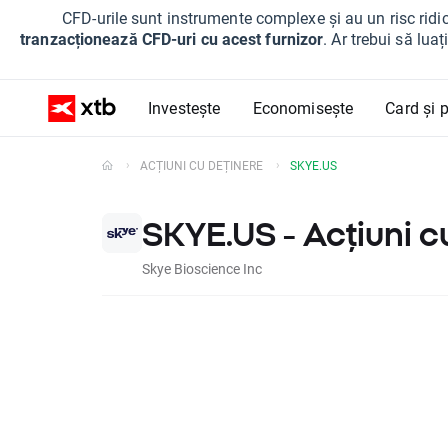
CFD-urile sunt instrumente complexe și au un risc ridic
tranzacționează CFD-uri cu acest furnizor
. Ar trebui să lua
Investește
Economisește
Card și p
ACȚIUNI CU DEȚINERE
SKYE.US
SKYE.US - Acțiuni c
Skye Bioscience Inc