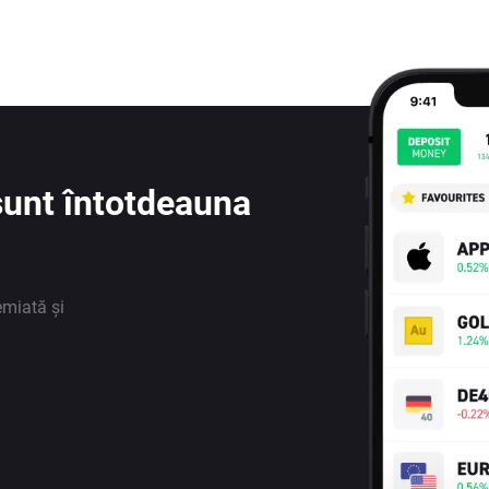
e sunt întotdeauna
emiată și