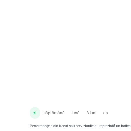
zi
săptămână
lună
3 luni
an
Performanțele din trecut sau previziunile nu reprezintă un indicator