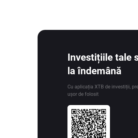
Investițiile tal
la îndemână
Cu aplicația XTB de investiții, pr
ușor de folosit