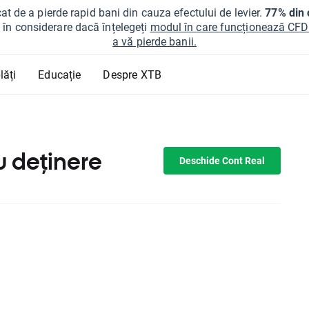
at de a pierde rapid bani din cauza efectului de levier.
77% din c
ți în considerare dacă înțelegeți
modul în care funcționează CFDur
a vă pierde banii.
lăți
Educație
Despre XTB
u deținere
Deschide Cont Real