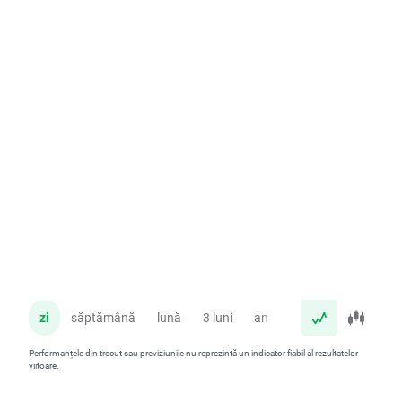
zi
săptămână
lună
3 luni
an
Performanțele din trecut sau previziunile nu reprezintă un indicator fiabil al rezultatelor
viitoare.