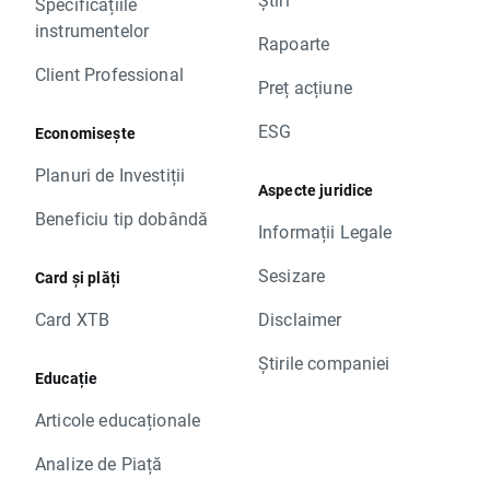
Specificațiile
instrumentelor
Rapoarte
Client Professional
Preț acțiune
ESG
Economisește
Planuri de Investiții
Aspecte juridice
Beneficiu tip dobândă
Informații Legale
Sesizare
Card și plăți
Card XTB
Disclaimer
Știrile companiei
Educație
Articole educaționale
Analize de Piață