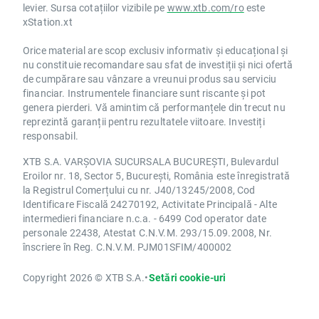
levier. Sursa cotațiilor vizibile pe
www.xtb.com/ro
este
xStation.xt
Orice material are scop exclusiv informativ și educațional și
nu constituie recomandare sau sfat de investiții și nici ofertă
de cumpărare sau vânzare a vreunui produs sau serviciu
financiar. Instrumentele financiare sunt riscante și pot
genera pierderi. Vă amintim că performanțele din trecut nu
reprezintă garanții pentru rezultatele viitoare. Investiți
responsabil.
XTB S.A. VARȘOVIA SUCURSALA BUCUREȘTI, Bulevardul
Eroilor nr. 18, Sector 5, București, România este înregistrată
la Registrul Comerțului cu nr. J40/13245/2008, Cod
Identificare Fiscală 24270192, Activitate Principală - Alte
intermedieri financiare n.c.a. - 6499 Cod operator date
personale 22438, Atestat C.N.V.M. 293/15.09.2008, Nr.
înscriere în Reg. C.N.V.M. PJM01SFIM/400002
Copyright 2026 © XTB S.A.
•
Setări cookie-uri