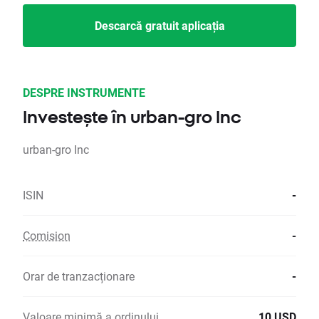
Descarcă gratuit aplicația
DESPRE INSTRUMENTE
Investește în urban-gro Inc
urban-gro Inc
ISIN
-
Comision
-
Orar de tranzacționare
-
Valoare minimă a ordinului
10 USD