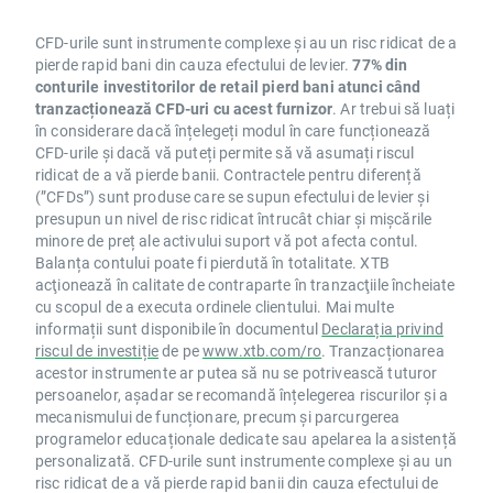
CFD-urile sunt instrumente complexe și au un risc ridicat de a
pierde rapid bani din cauza efectului de levier.
77% din
conturile investitorilor de retail pierd bani atunci când
tranzacționează CFD-uri cu acest furnizor
. Ar trebui să luați
în considerare dacă înțelegeți modul în care funcționează
CFD-urile și dacă vă puteți permite să vă asumați riscul
ridicat de a vă pierde banii. Contractele pentru diferență
(”CFDs”) sunt produse care se supun efectului de levier și
presupun un nivel de risc ridicat întrucât chiar și mișcările
minore de preț ale activului suport vă pot afecta contul.
Balanța contului poate fi pierdută în totalitate. XTB
acţionează în calitate de contraparte în tranzacţiile încheiate
cu scopul de a executa ordinele clientului. Mai multe
informații sunt disponibile în documentul
Declarația privind
riscul de investiție
de pe
www.xtb.com/ro
. Tranzacționarea
acestor instrumente ar putea să nu se potrivească tuturor
persoanelor, așadar se recomandă înțelegerea riscurilor și a
mecanismului de funcționare, precum și parcurgerea
programelor educaționale dedicate sau apelarea la asistență
personalizată. CFD-urile sunt instrumente complexe și au un
risc ridicat de a vă pierde rapid banii din cauza efectului de