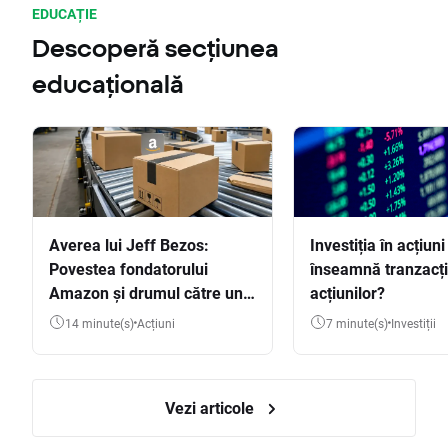
EDUCAȚIE
Descoperă secțiunea
educațională
Averea lui Jeff Bezos:
Investiția în acțiuni
Povestea fondatorului
înseamnă tranzacț
Amazon și drumul către una
acțiunilor?
dintre cele mai mari averi
14 minute(s)
Acțiuni
7 minute(s)
Investiții
din lume
Vezi articole