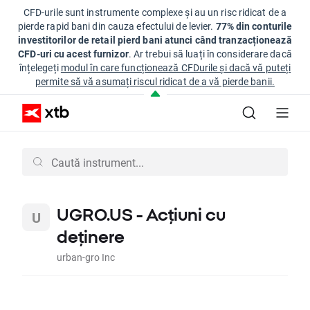
CFD-urile sunt instrumente complexe și au un risc ridicat de a
pierde rapid bani din cauza efectului de levier.
77% din conturile
investitorilor de retail pierd bani atunci când tranzacționează
CFD-uri cu acest furnizor
. Ar trebui să luați în considerare dacă
înțelegeți
modul în care funcționează CFDurile și dacă vă puteți
permite să vă asumați riscul ridicat de a vă pierde banii.
UGRO.US - Acțiuni cu
deținere
urban-gro Inc