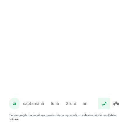
zi
săptămână
lună
3 luni
an
Performanțele din trecut sau previziunile nu reprezintă un indicator fiabil al rezultatelor
viitoare.