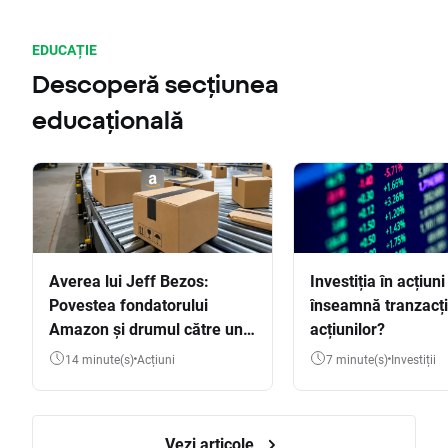
EDUCAȚIE
Descoperă secțiunea
educațională
Averea lui Jeff Bezos:
Investiția în acțiuni
Povestea fondatorului
înseamnă tranzacț
Amazon și drumul către una
acțiunilor?
dintre cele mai mari averi
14 minute(s)
Acțiuni
7 minute(s)
Investiții
din lume
Vezi articole