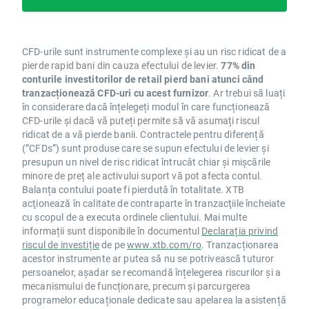
CFD-urile sunt instrumente complexe și au un risc ridicat de a
pierde rapid bani din cauza efectului de levier.
77% din
conturile investitorilor de retail pierd bani atunci când
tranzacționează CFD-uri cu acest furnizor
. Ar trebui să luați
în considerare dacă înțelegeți modul în care funcționează
CFD-urile și dacă vă puteți permite să vă asumați riscul
ridicat de a vă pierde banii. Contractele pentru diferență
(”CFDs”) sunt produse care se supun efectului de levier și
presupun un nivel de risc ridicat întrucât chiar și mișcările
minore de preț ale activului suport vă pot afecta contul.
Balanța contului poate fi pierdută în totalitate. XTB
acţionează în calitate de contraparte în tranzacţiile încheiate
cu scopul de a executa ordinele clientului. Mai multe
informații sunt disponibile în documentul
Declarația privind
riscul de investiție
de pe
www.xtb.com/ro
. Tranzacționarea
acestor instrumente ar putea să nu se potrivească tuturor
persoanelor, așadar se recomandă înțelegerea riscurilor și a
mecanismului de funcționare, precum și parcurgerea
programelor educaționale dedicate sau apelarea la asistență