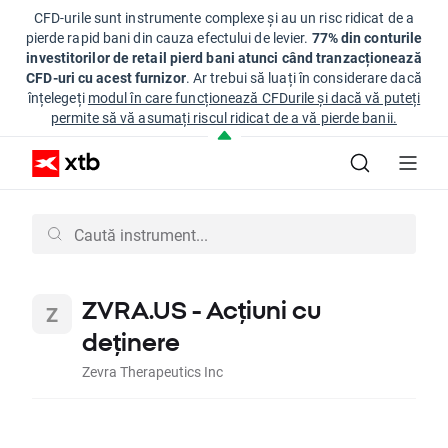
CFD-urile sunt instrumente complexe și au un risc ridicat de a
pierde rapid bani din cauza efectului de levier.
77% din conturile
investitorilor de retail pierd bani atunci când tranzacționează
CFD-uri cu acest furnizor
. Ar trebui să luați în considerare dacă
înțelegeți
modul în care funcționează CFDurile și dacă vă puteți
permite să vă asumați riscul ridicat de a vă pierde banii.
ZVRA.US - Acțiuni cu
deținere
Zevra Therapeutics Inc