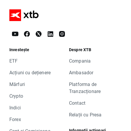
Investește
Despre XTB
ETF
Compania
Acțiuni cu dețienere
Ambasador
Mărfuri
Platforma de
Tranzacționare
Crypto
Contact
Indici
Relații cu Presa
Forex
Informații acționari
Cont și Comisioane