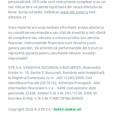
personalizată. CFD-urile sunt instrumente complexe și au un
risc ridicat de a vă pierde rapid banii din cauza efectului de
levier. Sursa cotațiilor vizibile pe
www.xtb.com/ro
este
xStation.xt
Orice material are scop exclusiv informativ și educațional și
nu constituie recomandare sau sfat de investiții și nici ofertă
de cumpărare sau vânzare a vreunui produs sau serviciu
financiar. Instrumentele financiare sunt riscante și pot
genera pierderi. Vă amintim că performanțele din trecut nu
reprezintă garanții pentru rezultatele viitoare. Investiți
responsabil.
XTB S.A. VARȘOVIA SUCURSALA BUCUREȘTI, Bulevardul
Eroilor nr. 18, Sector 5, București, România este înregistrată
la Registrul Comerțului cu nr. J40/13245/2008, Cod
Identificare Fiscală 24270192, Activitate Principală - Alte
intermedieri financiare n.c.a. - 6499 Cod operator date
personale 22438, Atestat C.N.V.M. 293/15.09.2008, Nr.
înscriere în Reg. C.N.V.M. PJM01SFIM/400002
Copyright 2026 © XTB S.A.
•
Setări cookie-uri