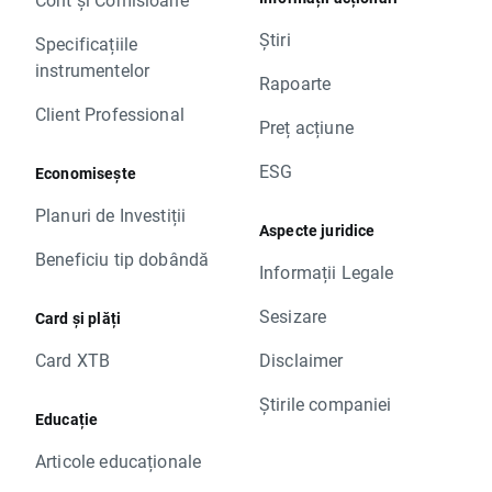
Știri
Specificațiile
instrumentelor
Rapoarte
Client Professional
Preț acțiune
ESG
Economisește
Planuri de Investiții
Aspecte juridice
Beneficiu tip dobândă
Informații Legale
Sesizare
Card și plăți
Card XTB
Disclaimer
Știrile companiei
Educație
Articole educaționale