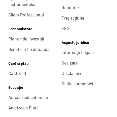
instrumentelor
Rapoarte
Client Professional
Preț acțiune
ESG
Economisește
Planuri de Investiții
Aspecte juridice
Beneficiu tip dobândă
Informații Legale
Sesizare
Card și plăți
Card XTB
Disclaimer
Știrile companiei
Educație
Articole educaționale
Analize de Piață