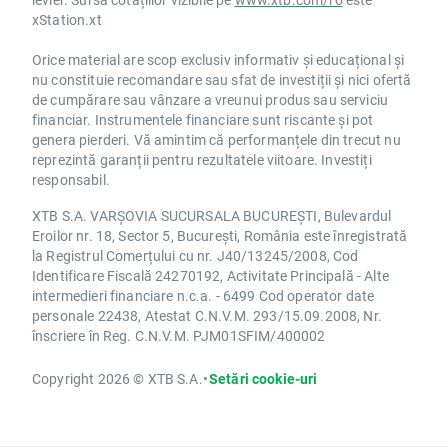
xStation.xt
Orice material are scop exclusiv informativ și educațional și
nu constituie recomandare sau sfat de investiții și nici ofertă
de cumpărare sau vânzare a vreunui produs sau serviciu
financiar. Instrumentele financiare sunt riscante și pot
genera pierderi. Vă amintim că performanțele din trecut nu
reprezintă garanții pentru rezultatele viitoare. Investiți
responsabil.
XTB S.A. VARȘOVIA SUCURSALA BUCUREȘTI, Bulevardul
Eroilor nr. 18, Sector 5, București, România este înregistrată
la Registrul Comerțului cu nr. J40/13245/2008, Cod
Identificare Fiscală 24270192, Activitate Principală - Alte
intermedieri financiare n.c.a. - 6499 Cod operator date
personale 22438, Atestat C.N.V.M. 293/15.09.2008, Nr.
înscriere în Reg. C.N.V.M. PJM01SFIM/400002
Copyright 2026 © XTB S.A.
•
Setări cookie-uri