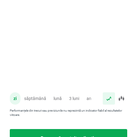
zi
săptămână
lună
3 luni
an
Performanțele din trecut sau previziunile nu reprezintă un indicator fiabil al rezultatelor
viitoare.