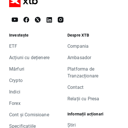
Investește
Despre XTB
ETF
Compania
Acțiuni cu dețienere
Ambasador
Mărfuri
Platforma de
Tranzacționare
Crypto
Contact
Indici
Relații cu Presa
Forex
Informații acționari
Cont și Comisioane
Știri
Specificațiile