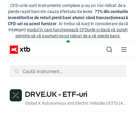
CFD-urile sunt instrumente complexe și au un risc ridicat de a
pierde rapid bani din cauza efectului de levier.
77% din conturile
investitorilor de retail pierd bani atunci când tranzacționează
CFD-uri cu acest furnizor
. Ar trebui să luați în considerare dacă
înțelegeți
modul în care funcționează CFDurile și dacă vă puteți
permite să vă asumați riscul ridicat de a vă pierde banii.
DRVE.UK - ETF-uri
Global X Autonomous and Electric Vehicles UCITS (Acc USD)