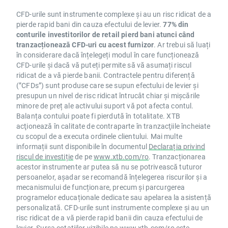
CFD-urile sunt instrumente complexe și au un risc ridicat de a
pierde rapid bani din cauza efectului de levier.
77% din
conturile investitorilor de retail pierd bani atunci când
tranzacționează CFD-uri cu acest furnizor
. Ar trebui să luați
în considerare dacă înțelegeți modul în care funcționează
CFD-urile și dacă vă puteți permite să vă asumați riscul
ridicat de a vă pierde banii. Contractele pentru diferență
(”CFDs”) sunt produse care se supun efectului de levier și
presupun un nivel de risc ridicat întrucât chiar și mișcările
minore de preț ale activului suport vă pot afecta contul.
Balanța contului poate fi pierdută în totalitate. XTB
acţionează în calitate de contraparte în tranzacţiile încheiate
cu scopul de a executa ordinele clientului. Mai multe
informații sunt disponibile în documentul
Declarația privind
riscul de investiție
de pe
www.xtb.com/ro
. Tranzacționarea
acestor instrumente ar putea să nu se potrivească tuturor
persoanelor, așadar se recomandă înțelegerea riscurilor și a
mecanismului de funcționare, precum și parcurgerea
programelor educaționale dedicate sau apelarea la asistență
personalizată. CFD-urile sunt instrumente complexe și au un
risc ridicat de a vă pierde rapid banii din cauza efectului de
levier. Sursa cotațiilor vizibile pe
www.xtb.com/ro
este