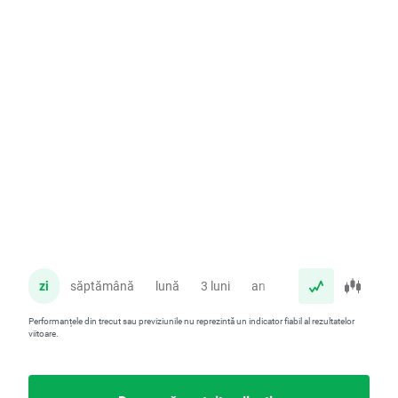
zi
săptămână
lună
3 luni
an
Performanțele din trecut sau previziunile nu reprezintă un indicator fiabil al rezultatelor
viitoare.