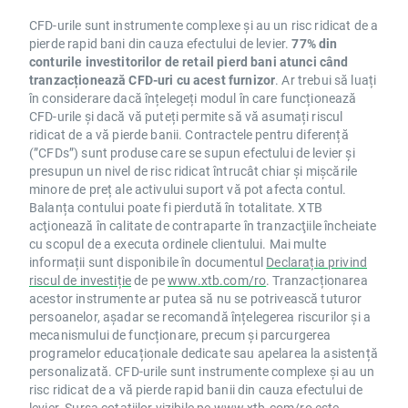
CFD-urile sunt instrumente complexe și au un risc ridicat de a
pierde rapid bani din cauza efectului de levier.
77% din
conturile investitorilor de retail pierd bani atunci când
tranzacționează CFD-uri cu acest furnizor
. Ar trebui să luați
în considerare dacă înțelegeți modul în care funcționează
CFD-urile și dacă vă puteți permite să vă asumați riscul
ridicat de a vă pierde banii. Contractele pentru diferență
(”CFDs”) sunt produse care se supun efectului de levier și
presupun un nivel de risc ridicat întrucât chiar și mișcările
minore de preț ale activului suport vă pot afecta contul.
Balanța contului poate fi pierdută în totalitate. XTB
acţionează în calitate de contraparte în tranzacţiile încheiate
cu scopul de a executa ordinele clientului. Mai multe
informații sunt disponibile în documentul
Declarația privind
riscul de investiție
de pe
www.xtb.com/ro
. Tranzacționarea
acestor instrumente ar putea să nu se potrivească tuturor
persoanelor, așadar se recomandă înțelegerea riscurilor și a
mecanismului de funcționare, precum și parcurgerea
programelor educaționale dedicate sau apelarea la asistență
personalizată. CFD-urile sunt instrumente complexe și au un
risc ridicat de a vă pierde rapid banii din cauza efectului de
levier. Sursa cotațiilor vizibile pe
www.xtb.com/ro
este