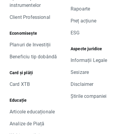
instrumentelor
Rapoarte
Client Professional
Preț acțiune
ESG
Economisește
Planuri de Investiții
Aspecte juridice
Beneficiu tip dobândă
Informații Legale
Sesizare
Card și plăți
Card XTB
Disclaimer
Știrile companiei
Educație
Articole educaționale
Analize de Piață