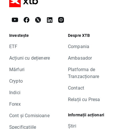
Investește
Despre XTB
ETF
Compania
Acțiuni cu dețienere
Ambasador
Mărfuri
Platforma de
Tranzacționare
Crypto
Contact
Indici
Relații cu Presa
Forex
Informații acționari
Cont și Comisioane
Știri
Specificațiile