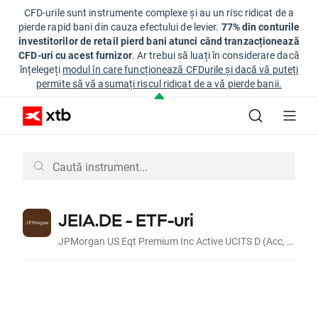
CFD-urile sunt instrumente complexe și au un risc ridicat de a
pierde rapid bani din cauza efectului de levier.
77% din conturile
investitorilor de retail pierd bani atunci când tranzacționează
CFD-uri cu acest furnizor
. Ar trebui să luați în considerare dacă
înțelegeți
modul în care funcționează CFDurile și dacă vă puteți
permite să vă asumați riscul ridicat de a vă pierde banii.
JEIA.DE - ETF-uri
JPMorgan US Eqt Premium Inc Active UCITS D (Acc, EUR)