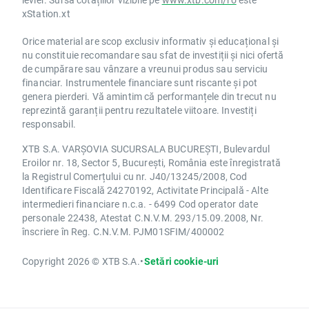
xStation.xt
Orice material are scop exclusiv informativ și educațional și
nu constituie recomandare sau sfat de investiții și nici ofertă
de cumpărare sau vânzare a vreunui produs sau serviciu
financiar. Instrumentele financiare sunt riscante și pot
genera pierderi. Vă amintim că performanțele din trecut nu
reprezintă garanții pentru rezultatele viitoare. Investiți
responsabil.
XTB S.A. VARȘOVIA SUCURSALA BUCUREȘTI, Bulevardul
Eroilor nr. 18, Sector 5, București, România este înregistrată
la Registrul Comerțului cu nr. J40/13245/2008, Cod
Identificare Fiscală 24270192, Activitate Principală - Alte
intermedieri financiare n.c.a. - 6499 Cod operator date
personale 22438, Atestat C.N.V.M. 293/15.09.2008, Nr.
înscriere în Reg. C.N.V.M. PJM01SFIM/400002
Copyright 2026 © XTB S.A.
•
Setări cookie-uri