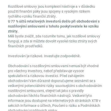
Rozdílové smlouvy jsou komplexní nástroje a v důsledku
použití finanční páky jsou spojeny s vysokým rizikem
rychlého vzniku finanční ztráty.
U 77 % účtů retailových investorů došlo při obchodování s
rozdílovými smlouvami u tohoto poskytovatele ke vzniku
ztráty.
Měli byste zvážit, zda rozumíte tomu, jak rozdílové smlouvy
fungují, a zda si můžete dovolit vysoké riziko ztráty svých
finančních prostředků.
Investování je rizikové. Investujte zodpovědně.
Obchodování s rozdílovými smlouvami nemusí být vhodné
pro všechny investory, neboť představuje vysoce
spekulativní a rizikovou investici. Před zahájením
obchodování Vám důrazně doporučujeme seznámit se s
veškerými potenciálními riziky souvisejícími s obchodováním
rozdílovými smlouvami, stejně tak jako s pravidly
obchodování těchto finančních nástrojů. Veškeré tyto
informace jsou dostupné na internetových stránkách XTB v
sekcích Informace o účtech, Poučení o riziku a Podmínkách
obchodování rozdílových smluv.