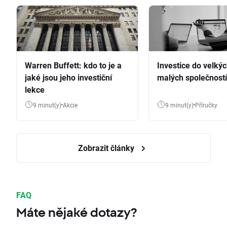
Warren Buffett: kdo to je a
Investice do velkýc
jaké jsou jeho investiční
malých společností
lekce
9 minut(y)
Akcie
9 minut(y)
Příručky
Zobrazit články
FAQ
Máte nějaké dotazy?