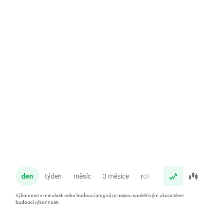
den
týden
měsíc
3 měsíce
rok
Výkonnost v minulosti nebo budoucí prognózy nejsou spolehlivým ukazatelem
budoucí výkonnosti.