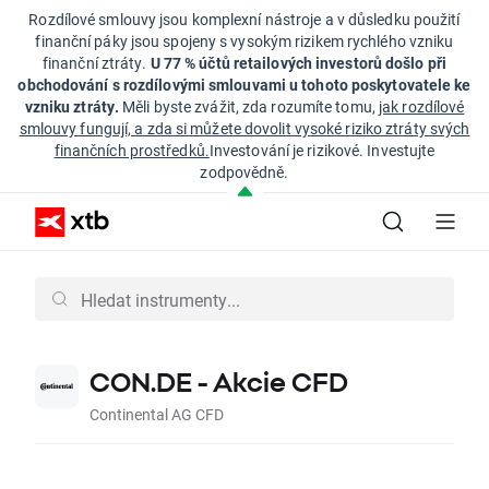
Rozdílové smlouvy jsou komplexní nástroje a v důsledku použití
finanční páky jsou spojeny s vysokým rizikem rychlého vzniku
finanční ztráty.
U 77 % účtů retailových investorů došlo při
obchodování s rozdílovými smlouvami u tohoto poskytovatele ke
vzniku ztráty.
Měli byste zvážit, zda rozumíte tomu,
jak rozdílové
smlouvy fungují, a zda si můžete dovolit vysoké riziko ztráty svých
finančních prostředků.
Investování je rizikové. Investujte
zodpovědně.
CON.DE - Akcie CFD
Continental AG CFD