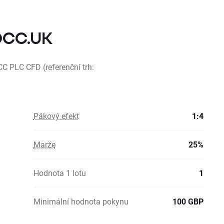
 DCC.UK
CC PLC CFD (referenční trh:
Pákový efekt
1:4
Marže
25%
Hodnota 1 lotu
1
Minimální hodnota pokynu
100 GBP