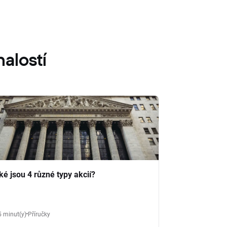
alostí
ké jsou 4 různé typy akcií?
5 minut(y)
Příručky