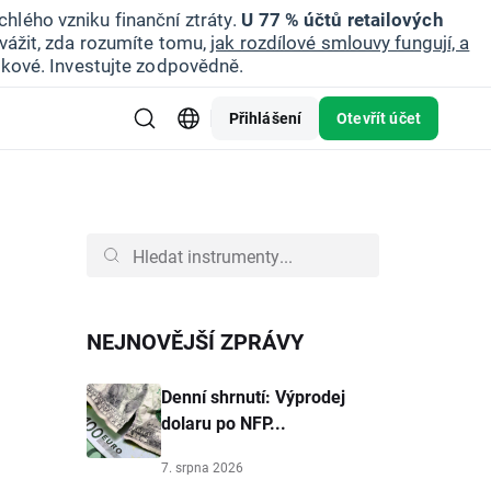
hlého vzniku finanční ztráty.
U 77 % účtů retailových
vážit, zda rozumíte tomu,
jak rozdílové smlouvy fungují, a
zikové. Investujte zodpovědně.
Přihlášení
Otevřít účet
NEJNOVĚJŠÍ ZPRÁVY
Denní shrnutí: Výprodej
dolaru po NFP...
7. srpna 2026