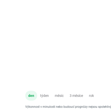
den
týden
měsíc
3 měsíce
rok
Výkonnost v minulosti nebo budoucí prognózy nejsou spolehli