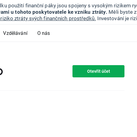
ku použití finanční páky jsou spojeny s vysokým rizikem ryc
ami u tohoto poskytovatele ke vzniku ztráty.
Měli byste z
riziko ztráty svých finančních prostředků.
Investování je ri
Vzdělávání
O nás
D
Otevřít účet