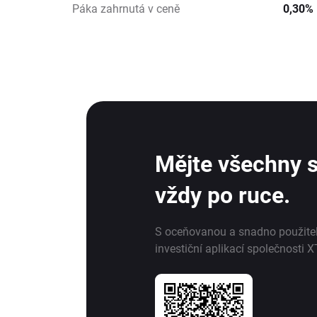
Páka zahrnutá v ceně
0,30%
Mějte všechny s
vždy po ruce.
S oceňovanou a snadno použite
investiční aplikací společnosti X