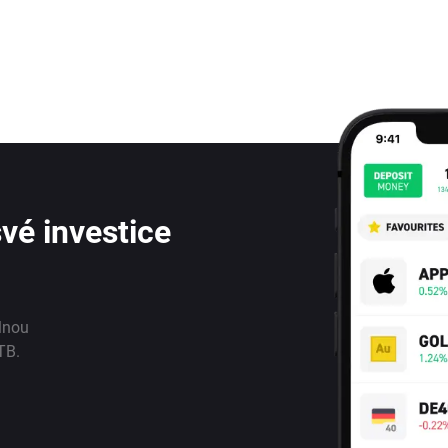
vé investice
lnou
TB.