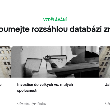
VZDĚLÁVÁNÍ
oumejte rozsáhlou databázi zn
o
Investice do velkých vs. malých
Ja
společností
9 minut(y)
Příručky