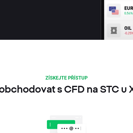
ZÍSKEJTE PŘÍSTUP
 obchodovat s CFD na STC u 