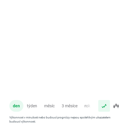
den
týden
měsíc
3 měsíce
rok
Výkonnost v minulosti nebo budoucí prognózy nejsou spolehlivým ukazatelem
budoucí výkonnosti.