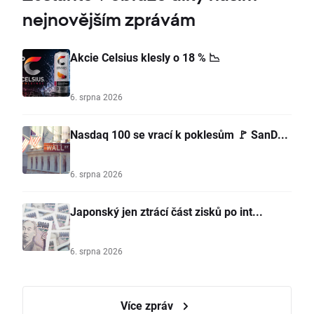
nejnovějším zprávám
Akcie Celsius klesly o 18 % 📉
6. srpna 2026
Nasdaq 100 se vrací k poklesům 🚩 SanD...
6. srpna 2026
Japonský jen ztrácí část zisků po int...
6. srpna 2026
Více zpráv