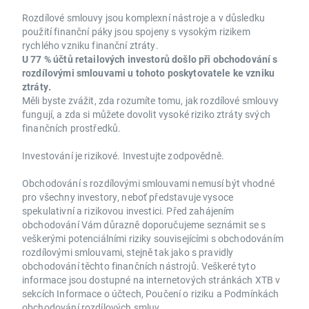
Rozdílové smlouvy jsou komplexní nástroje a v důsledku
použití finanční páky jsou spojeny s vysokým rizikem
rychlého vzniku finanční ztráty.
U 77 % účtů retailových investorů došlo při obchodování s
rozdílovými smlouvami u tohoto poskytovatele ke vzniku
ztráty.
Měli byste zvážit, zda rozumíte tomu, jak rozdílové smlouvy
fungují, a zda si můžete dovolit vysoké riziko ztráty svých
finančních prostředků.
Investování je rizikové. Investujte zodpovědně.
Obchodování s rozdílovými smlouvami nemusí být vhodné
pro všechny investory, neboť představuje vysoce
spekulativní a rizikovou investici. Před zahájením
obchodování Vám důrazně doporučujeme seznámit se s
veškerými potenciálními riziky souvisejícími s obchodováním
rozdílovými smlouvami, stejně tak jako s pravidly
obchodování těchto finančních nástrojů. Veškeré tyto
informace jsou dostupné na internetových stránkách XTB v
sekcích Informace o účtech, Poučení o riziku a Podmínkách
obchodování rozdílových smluv.