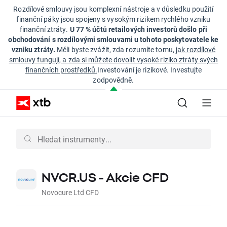
Rozdílové smlouvy jsou komplexní nástroje a v důsledku použití
finanční páky jsou spojeny s vysokým rizikem rychlého vzniku
finanční ztráty.
U 77 % účtů retailových investorů došlo při
obchodování s rozdílovými smlouvami u tohoto poskytovatele ke
vzniku ztráty.
Měli byste zvážit, zda rozumíte tomu,
jak rozdílové
smlouvy fungují, a zda si můžete dovolit vysoké riziko ztráty svých
finančních prostředků.
Investování je rizikové. Investujte
zodpovědně.
NVCR.US - Akcie CFD
Novocure Ltd CFD