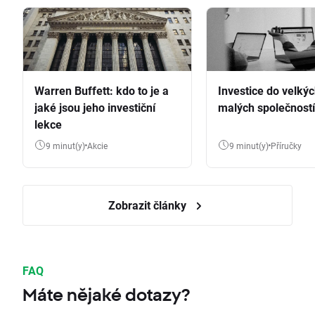
Warren Buffett: kdo to je a
Investice do velkýc
jaké jsou jeho investiční
malých společností
lekce
9 minut(y)
Akcie
9 minut(y)
Příručky
Zobrazit články
FAQ
Máte nějaké dotazy?