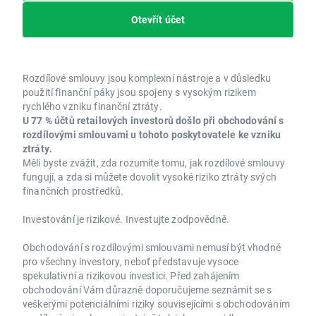
Otevřít účet
Rozdílové smlouvy jsou komplexní nástroje a v důsledku
použití finanční páky jsou spojeny s vysokým rizikem
rychlého vzniku finanční ztráty.
U 77 % účtů retailových investorů došlo při obchodování s
rozdílovými smlouvami u tohoto poskytovatele ke vzniku
ztráty.
Měli byste zvážit, zda rozumíte tomu, jak rozdílové smlouvy
fungují, a zda si můžete dovolit vysoké riziko ztráty svých
finančních prostředků.
Investování je rizikové. Investujte zodpovědně.
Obchodování s rozdílovými smlouvami nemusí být vhodné
pro všechny investory, neboť představuje vysoce
spekulativní a rizikovou investici. Před zahájením
obchodování Vám důrazně doporučujeme seznámit se s
veškerými potenciálními riziky souvisejícími s obchodováním