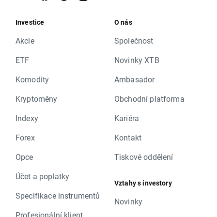
Investice
O nás
Akcie
Společnost
ETF
Novinky XTB
Komodity
Ambasador
Kryptoměny
Obchodní platforma
Indexy
Kariéra
Forex
Kontakt
Opce
Tiskové oddělení
Účet a poplatky
Vztahy s investory
Specifikace instrumentů
Novinky
Profesionální klient