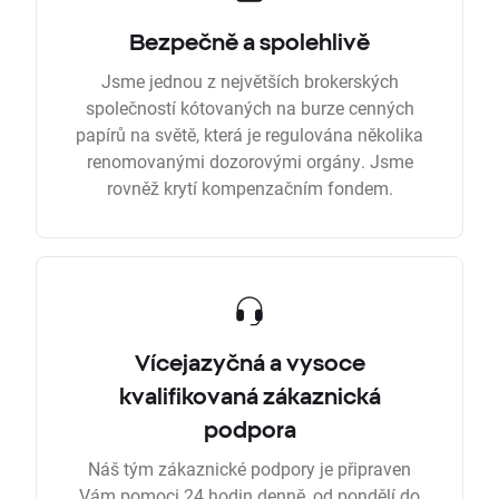
Bezpečně a spolehlivě
Jsme jednou z největších brokerských
společností kótovaných na burze cenných
papírů na světě, která je regulována několika
renomovanými dozorovými orgány. Jsme
rovněž krytí kompenzačním fondem.
Vícejazyčná a vysoce
kvalifikovaná zákaznická
podpora
Náš tým zákaznické podpory je připraven
Vám pomoci 24 hodin denně, od pondělí do