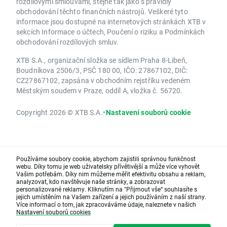
rozdílovými smlouvami, stejně tak jako s pravidly
obchodování těchto finančních nástrojů. Veškeré tyto
informace jsou dostupné na internetových stránkách XTB v
sekcích Informace o účtech, Poučení o riziku a Podmínkách
obchodování rozdílových smluv.
XTB S.A., organizační složka se sídlem Praha 8-Libeň,
Boudníkova 2506/3, PSČ 180 00, IČO: 27867102, DIČ:
CZ27867102, zapsána v obchodním rejstříku vedeném
Městským soudem v Praze, oddíl A, vložka č. 56720.
Copyright 2026 © XTB S.A.
•
Nastavení souborů cookie
Používáme soubory cookie, abychom zajistili správnou funkčnost
webu. Díky tomu je web uživatelsky přívětivější a může více vyhovět
Vašim potřebám. Díky nim můžeme měřit efektivitu obsahu a reklam,
analyzovat, kdo navštěvuje naše stránky, a zobrazovat
personalizované reklamy. Kliknutím na "Přijmout vše“ souhlasíte s
jejich umístěním na Vašem zařízení a jejich používáním z naší strany.
Více informací o tom, jak zpracováváme údaje, naleznete v našich
Nastavení souborů cookies