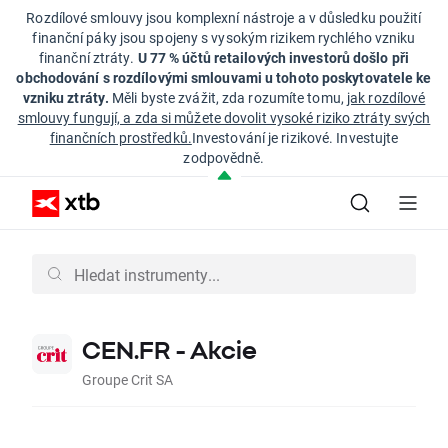
Rozdílové smlouvy jsou komplexní nástroje a v důsledku použití
finanční páky jsou spojeny s vysokým rizikem rychlého vzniku
finanční ztráty.
U 77 % účtů retailových investorů došlo při
obchodování s rozdílovými smlouvami u tohoto poskytovatele ke
vzniku ztráty.
Měli byste zvážit, zda rozumíte tomu,
jak rozdílové
smlouvy fungují, a zda si můžete dovolit vysoké riziko ztráty svých
finančních prostředků.
Investování je rizikové. Investujte
zodpovědně.
CEN.FR - Akcie
Groupe Crit SA