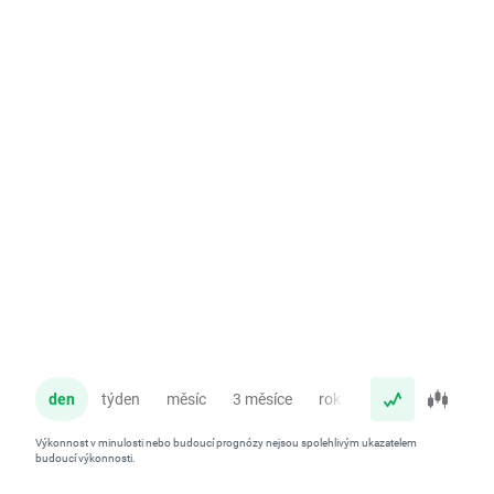
den
týden
měsíc
3 měsíce
rok
Výkonnost v minulosti nebo budoucí prognózy nejsou spolehlivým ukazatelem
budoucí výkonnosti.