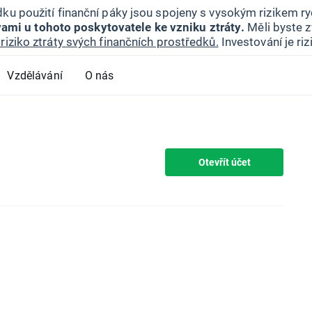
ku použití finanční páky jsou spojeny s vysokým rizikem ryc
ami u tohoto poskytovatele ke vzniku ztráty.
Měli byste z
riziko ztráty svých finančních prostředků.
Investování je ri
Vzdělávání
O nás
Otevřít účet