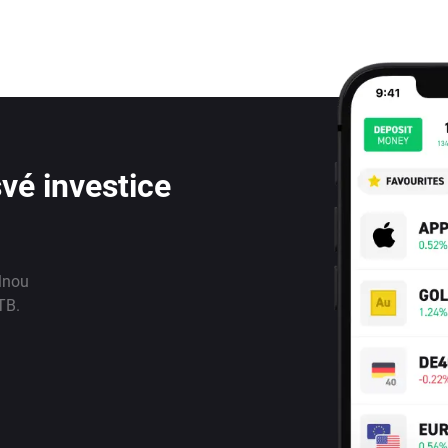
vé investice
lnou
TB.