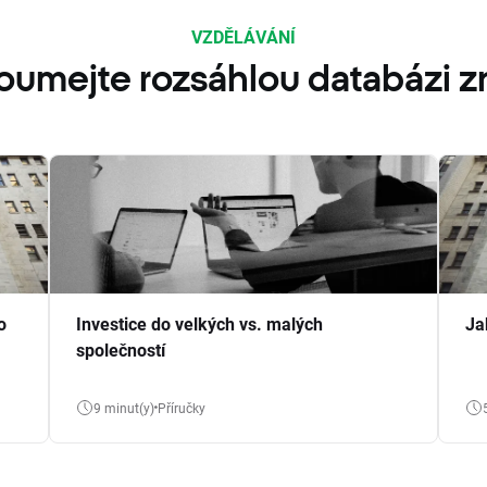
VZDĚLÁVÁNÍ
oumejte rozsáhlou databázi zn
o
Investice do velkých vs. malých
Ja
společností
9 minut(y)
Příručky