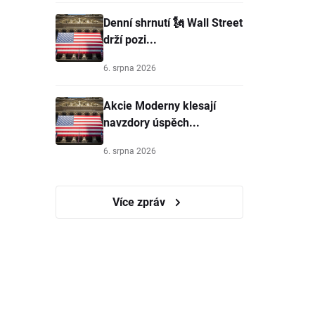
Denní shrnutí 🗽 Wall Street
drží pozi...
6. srpna 2026
Akcie Moderny klesají
navzdory úspěch...
6. srpna 2026
Více zpráv