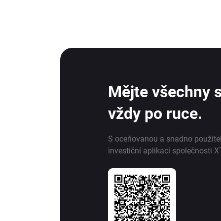
Mějte všechny s
vždy po ruce.
S oceňovanou a snadno použite
investiční aplikací společnosti X