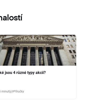
alostí
ké jsou 4 různé typy akcií?
5 minut(y)
Příručky