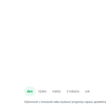
den
týden
měsíc
3 měsíce
rok
Výkonnost v minulosti nebo budoucí prognózy nejsou spolehli