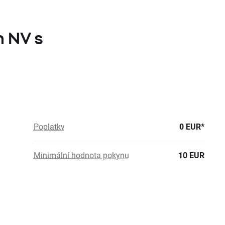
n NV s
Poplatky
0 EUR*
Minimální hodnota pokynu
10 EUR