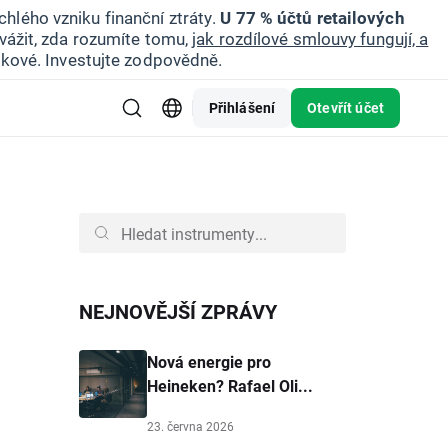
hlého vzniku finanční ztráty.
U 77 % účtů retailových
vážit, zda rozumíte tomu,
jak rozdílové smlouvy fungují, a
zikové. Investujte zodpovědně.
Přihlášení
Otevřít účet
NEJNOVĚJŠÍ ZPRÁVY
Nová energie pro
Heineken? Rafael Oli...
23. června 2026