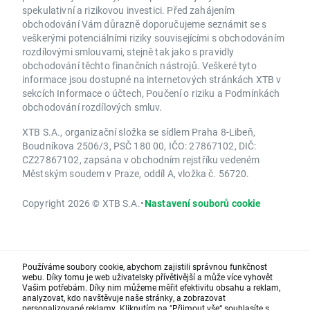
spekulativní a rizikovou investici. Před zahájením
obchodování Vám důrazně doporučujeme seznámit se s
veškerými potenciálními riziky souvisejícími s obchodováním
rozdílovými smlouvami, stejně tak jako s pravidly
obchodování těchto finančních nástrojů. Veškeré tyto
informace jsou dostupné na internetových stránkách XTB v
sekcích Informace o účtech, Poučení o riziku a Podmínkách
obchodování rozdílových smluv.
XTB S.A., organizační složka se sídlem Praha 8-Libeň,
Boudníkova 2506/3, PSČ 180 00, IČO: 27867102, DIČ:
CZ27867102, zapsána v obchodním rejstříku vedeném
Městským soudem v Praze, oddíl A, vložka č. 56720.
Copyright 2026 © XTB S.A.
•
Nastavení souborů cookie
Používáme soubory cookie, abychom zajistili správnou funkčnost
webu. Díky tomu je web uživatelsky přívětivější a může více vyhovět
Vašim potřebám. Díky nim můžeme měřit efektivitu obsahu a reklam,
analyzovat, kdo navštěvuje naše stránky, a zobrazovat
personalizované reklamy. Kliknutím na "Přijmout vše“ souhlasíte s