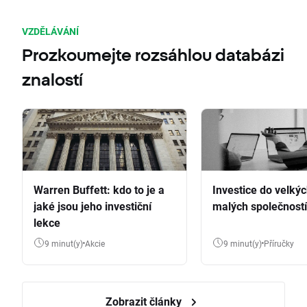
VZDĚLÁVÁNÍ
Prozkoumejte rozsáhlou databázi
znalostí
Warren Buffett: kdo to je a
Investice do velkýc
jaké jsou jeho investiční
malých společností
lekce
9 minut(y)
Akcie
9 minut(y)
Příručky
Zobrazit články