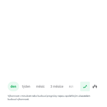
den
týden
měsíc
3 měsíce
rok
Výkonnost v minulosti nebo budoucí prognózy nejsou spolehlivým ukazatelem
budoucí výkonnosti.