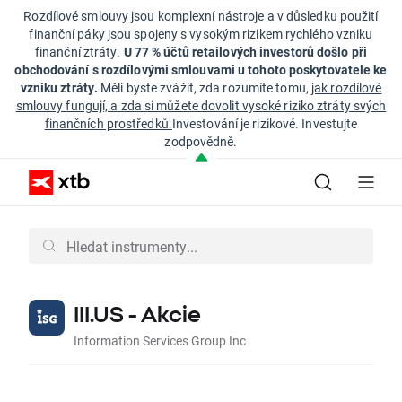
Rozdílové smlouvy jsou komplexní nástroje a v důsledku použití
finanční páky jsou spojeny s vysokým rizikem rychlého vzniku
finanční ztráty.
U 77 % účtů retailových investorů došlo při
obchodování s rozdílovými smlouvami u tohoto poskytovatele ke
vzniku ztráty.
Měli byste zvážit, zda rozumíte tomu,
jak rozdílové
smlouvy fungují, a zda si můžete dovolit vysoké riziko ztráty svých
finančních prostředků.
Investování je rizikové. Investujte
zodpovědně.
III.US - Akcie
Information Services Group Inc