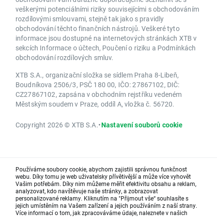
veškerými potenciálními riziky souvisejícími s obchodováním
rozdílovými smlouvami, stejně tak jako s pravidly
obchodování těchto finančních nástrojů. Veškeré tyto
informace jsou dostupné na internetových stránkách XTB v
sekcích Informace o účtech, Poučení o riziku a Podmínkách
obchodování rozdílových smluv.
XTB S.A., organizační složka se sídlem Praha 8-Libeň,
Boudníkova 2506/3, PSČ 180 00, IČO: 27867102, DIČ:
CZ27867102, zapsána v obchodním rejstříku vedeném
Městským soudem v Praze, oddíl A, vložka č. 56720.
Copyright 2026 © XTB S.A.
•
Nastavení souborů cookie
Používáme soubory cookie, abychom zajistili správnou funkčnost
webu. Díky tomu je web uživatelsky přívětivější a může více vyhovět
Vašim potřebám. Díky nim můžeme měřit efektivitu obsahu a reklam,
analyzovat, kdo navštěvuje naše stránky, a zobrazovat
personalizované reklamy. Kliknutím na "Přijmout vše“ souhlasíte s
jejich umístěním na Vašem zařízení a jejich používáním z naší strany.
Více informací o tom, jak zpracováváme údaje, naleznete v našich