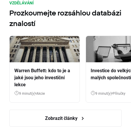
VZDĚLÁVÁNÍ
Prozkoumejte rozsáhlou databázi
znalostí
Warren Buffett: kdo to je a
Investice do velkýc
jaké jsou jeho investiční
malých společností
lekce
9 minut(y)
Akcie
9 minut(y)
Příručky
Zobrazit články