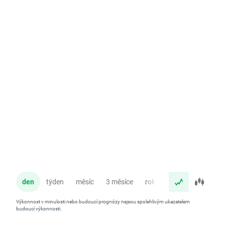
den
týden
měsíc
3 měsíce
rok
Výkonnost v minulosti nebo budoucí prognózy nejsou spolehlivým ukazatelem
budoucí výkonnosti.