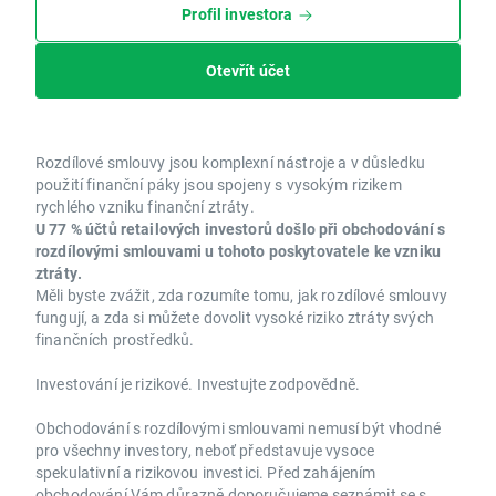
Profil investora
Otevřít účet
Rozdílové smlouvy jsou komplexní nástroje a v důsledku
použití finanční páky jsou spojeny s vysokým rizikem
rychlého vzniku finanční ztráty.
U 77 % účtů retailových investorů došlo při obchodování s
rozdílovými smlouvami u tohoto poskytovatele ke vzniku
ztráty.
Měli byste zvážit, zda rozumíte tomu, jak rozdílové smlouvy
fungují, a zda si můžete dovolit vysoké riziko ztráty svých
finančních prostředků.
Investování je rizikové. Investujte zodpovědně.
Obchodování s rozdílovými smlouvami nemusí být vhodné
pro všechny investory, neboť představuje vysoce
spekulativní a rizikovou investici. Před zahájením
obchodování Vám důrazně doporučujeme seznámit se s