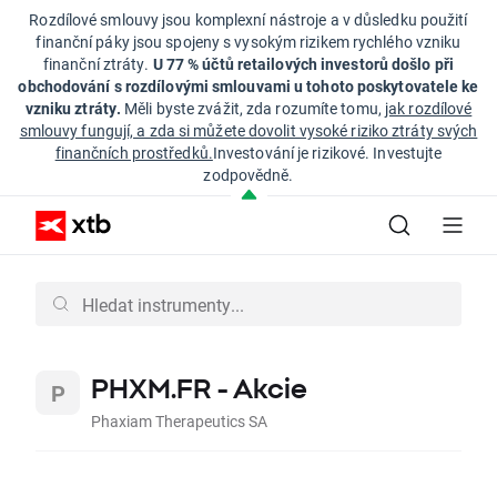
Rozdílové smlouvy jsou komplexní nástroje a v důsledku použití
finanční páky jsou spojeny s vysokým rizikem rychlého vzniku
finanční ztráty.
U 77 % účtů retailových investorů došlo při
obchodování s rozdílovými smlouvami u tohoto poskytovatele ke
vzniku ztráty.
Měli byste zvážit, zda rozumíte tomu,
jak rozdílové
smlouvy fungují, a zda si můžete dovolit vysoké riziko ztráty svých
finančních prostředků.
Investování je rizikové. Investujte
zodpovědně.
PHXM.FR - Akcie
Phaxiam Therapeutics SA