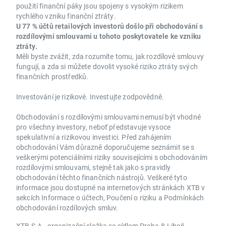
použití finanční páky jsou spojeny s vysokým rizikem
rychlého vzniku finanční ztráty.
U 77 % účtů retailových investorů došlo při obchodování s
rozdílovými smlouvami u tohoto poskytovatele ke vzniku
ztráty.
Měli byste zvážit, zda rozumíte tomu, jak rozdílové smlouvy
fungují, a zda si můžete dovolit vysoké riziko ztráty svých
finančních prostředků.
Investování je rizikové. Investujte zodpovědně.
Obchodování s rozdílovými smlouvami nemusí být vhodné
pro všechny investory, neboť představuje vysoce
spekulativní a rizikovou investici. Před zahájením
obchodování Vám důrazně doporučujeme seznámit se s
veškerými potenciálními riziky souvisejícími s obchodováním
rozdílovými smlouvami, stejně tak jako s pravidly
obchodování těchto finančních nástrojů. Veškeré tyto
informace jsou dostupné na internetových stránkách XTB v
sekcích Informace o účtech, Poučení o riziku a Podmínkách
obchodování rozdílových smluv.
XTB S.A., organizační složka se sídlem Praha 8-Libeň,