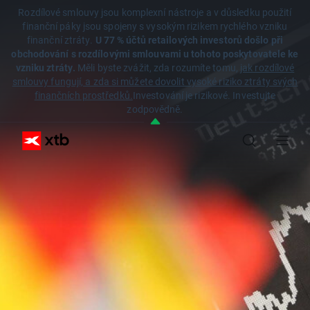
Rozdílové smlouvy jsou komplexní nástroje a v důsledku použití
finanční páky jsou spojeny s vysokým rizikem rychlého vzniku
finanční ztráty.
U 77 % účtů retailových investorů došlo při
obchodování s rozdílovými smlouvami u tohoto poskytovatele ke
vzniku ztráty.
Měli byste zvážit, zda rozumíte tomu,
jak rozdílové
smlouvy fungují, a zda si můžete dovolit vysoké riziko ztráty svých
finančních prostředků.
Investování je rizikové. Investujte
zodpovědně.