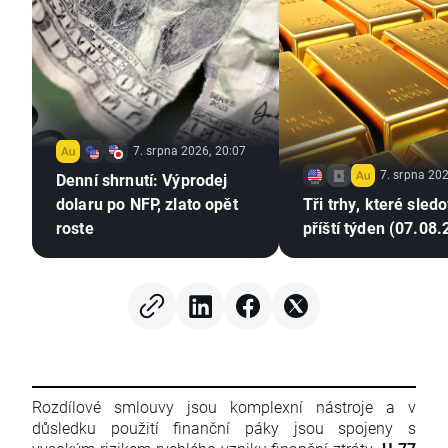
7. srpna 2026, 20:07
7. srpna 202
Denní shrnutí: Výprodej
dolaru po NFP, zlato opět
Tři trhy, které sled
roste
příští týden (07.08
Rozdílové smlouvy jsou komplexní nástroje a v
důsledku použití finanční páky jsou spojeny s