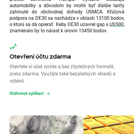
automobilky a dôvodom by mohli byť ďalšie tarify
zahrnuté do obchodnej dohody USMCA. Kľúčová
podpora na DE30 sa nachádza v oblasti 13100 bodov,
o ktorú sa dá opierať. Keby DE30 uzavrel gap s
US500
,
znamenalo by to nárast k úrovni 13450 bodov.
Otevření účtu zdarma
Otevřete si účet rychle a bez zbytečných formalit,
zcela zdarma. Využijte také bezplatných vkladů a
výběrů.
Stáhnout aplikaci