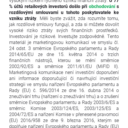
vysokým rizikem rychlého vzniku finanční ztráty.
U 77
% účtů retailových investorů došlo při
obchodování
s
rozdílovými smlouvami u tohoto poskytovatele ke
vzniku ztráty
. Měli byste zvážit, zda rozumíte tomu,
jak rozdílové smlouvy fungují, a zda si můžete dovolit
vysoké riziko ztráty svých finančních prostředků.
Investování je rizikové. Investujte zodpovědně. Tento
materiál je marketingovou komunikací ve smyslu čl.
24 odst. 3 směrnice Evropského parlamentu a Rady
2014/65/EU ze dne 15. května 2014 o trzích
finančních nástrojů, kterou se mění směrnice
2002/92/ES a směrnice 2011/61/EU (MiFID II).
Marketingová komunikace není investiční doporučení
ani informace doporučující či navrhující investiční
strategii ve smyslu nařízení Evropského parlamentu a
Rady (EU) č. 596/2014 ze dne 16. dubna 2014 o
zneužívání trhu (nařízení o zneužívání trhu) a o zrušení
směrnice Evropského parlamentu a Rady 2003/6/ES a
směrnic Komise 2003/124/ES, 2003/125/ES a
2004/72/ES a nařízení Komise v přenesené pravomoci
(EU) 2016/958 ze dne 9. března 2016, kterým se
doplňuje nařízení Evropského parlamentu a Rady (EU)