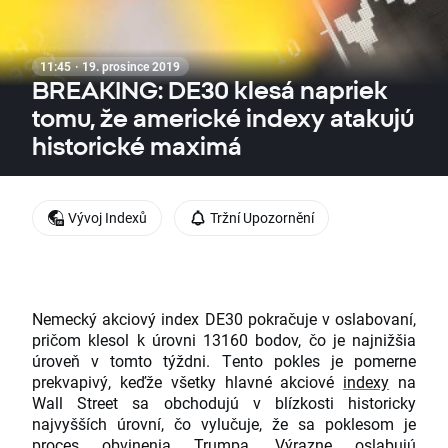
11:45 · 19. prosince 2019
BREAKING: DE30 klesá napriek
tomu, že americké indexy atakujú
historické maximá
Vývoj Indexů
Tržní Upozornění
Nemecký akciový index DE30 pokračuje v oslabovaní,
pričom klesol k úrovni 13160 bodov, čo je najnižšia
úroveň v tomto týždni. Tento pokles je pomerne
prekvapivý, keďže všetky hlavné akciové
indexy
na
Wall Street sa obchodujú v blízkosti historicky
najvyšších úrovní, čo vylučuje, že sa poklesom je
proces obvinenia Trumpa. Výrazne oslabujú