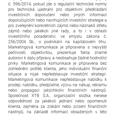
č. 596/2014, pokud jde o regulační technické normy
pro technická ujednání pro objektivní předkládání
investičních doporučení nebo jiných informací
doporučujících nebo navrhujících investiční strategie a
pro zveřejnění konkrétních zájmů nebo náznaků střetu
zájmů nebo jakékoli jiné rady, a to i v oblasti
investičního poradenství, ve smyslu zákona č.
256/2004 Sb., o podnikání na kapitálovém trhu.
Marketingová komunikace je připravena s nejvyšší
pečlivostí, objektivitou, prezentuje fakta známé
autorovi k datu přípravy a neobsahuje žádné hodnotící
prvky. Marketingová komunikace je připravena bez
zohlednění potřeb klienta, jeho individuální finanční
situace a nijak nepředstavuje investiční strategii.
Marketingová komunikace nepředstavuje nabídku k
prodeji, nabídku, předplatné, výzvu na nákup, reklamu
nebo propagaci jakýchkoliv finančních nástrojů.
Společnost XTB S.A., organizační složka nenese
odpovědnost za jakékoli jednání nebo opomenutí
klienta, zejména za získání nebo zcizení finančních
nástrojů, na základě informací obsažených v této