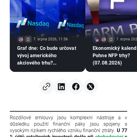
7. srpna 2026, 11:56
7. srpna 202
Graf dne: Co bude určovat
Ekonomický kalend
vývoj amerického
Pohne NFP trhy?
akciového trhu?
(07.08.2026)
(07.08.2026)
Rozdílové smlouvy jsou komplexní nástroje a v
důsledku použití finanční páky jsou spojeny s
vysokým rizikem rychlého vzniku finanční ztráty.
U 77
% účtů retailových investorů došlo při
obchodování
s