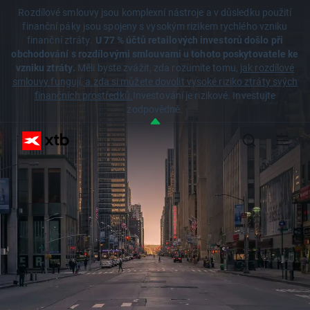
Rozdílové smlouvy jsou komplexní nástroje a v důsledku použití
finanční páky jsou spojeny s vysokým rizikem rychlého vzniku
finanční ztráty.
U 77 % účtů retailových investorů došlo při
obchodování s rozdílovými smlouvami u tohoto poskytovatele ke
vzniku ztráty.
Měli byste zvážit, zda rozumíte tomu,
jak rozdílové
smlouvy fungují, a zda si můžete dovolit vysoké riziko ztráty svých
finančních prostředků.
Investování je rizikové. Investujte
zodpovědně.