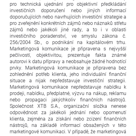
pro technická ujednání pro objektivní předkládání
investičních doporučení nebo jiných informací
doporučujících nebo navrhujících investiční strategie a
pro zveřejnění konkrétních zájmů nebo náznaků střetu
zájmů nebo jakékoli jiné rady, a to i v oblasti
investičního poradenství, ve smyslu zákona č.
256/2004 Sb., o podnikání na kapitálovém trhu.
Marketingová komunikace je připravena s nejvyšší
pečlivostí, objektivitou, prezentuje fakta známé
autorovi k datu přípravy a neobsahuje žádné hodnotící
prvky. Marketingová komunikace je připravena bez
zohlednění potřeb klienta, jeho individuální finanční
situace a nijak nepředstavuje investiční strategii.
Marketingová komunikace nepředstavuje nabídku k
prodeji, nabídku, předplatné, výzvu na nákup, reklamu
nebo propagaci jakýchkoliv finančních nástrojů.
Společnost XTB S.A., organizační složka nenese
odpovědnost za jakékoli jednání nebo opomenutí
klienta, zejména za získání nebo zcizení finančních
nástrojů, na základě informací obsažených v této
marketingové komunikaci. V případě, že marketingová