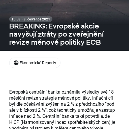
13:58 · 8. července 2021
BREAKING: Evropské akcie
navyšují ztráty po zveřejnění
revize měnové politiky ECB
Ekonomické Reporty
Evropská centrální banka oznámila výsledky své 18
měsíční revize strategie měnové politiky. Inflační cíl
byl dle očekávání zvýšen na 2 % z předchozího "pod
ale v blízkosti 2 %", což teoreticky umožňuje vzestup
inflace nad 2 %. Centrální banka také potvrdila, že
HICP (Harmonizovaný index spotřebitelských cen) je
vhodným nástrojem k měření cenového vývoje.