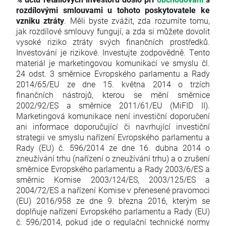
rozdílovými smlouvami u tohoto poskytovatele ke
vzniku ztráty
. Měli byste zvážit, zda rozumíte tomu,
jak rozdílové smlouvy fungují, a zda si můžete dovolit
vysoké riziko ztráty svých finančních prostředků.
Investování je rizikové. Investujte zodpovědně. Tento
materiál je marketingovou komunikací ve smyslu čl.
24 odst. 3 směrnice Evropského parlamentu a Rady
2014/65/EU ze dne 15. května 2014 o trzích
finančních nástrojů, kterou se mění směrnice
2002/92/ES a směrnice 2011/61/EU (MiFID II).
Marketingová komunikace není investiční doporučení
ani informace doporučující či navrhující investiční
strategii ve smyslu nařízení Evropského parlamentu a
Rady (EU) č. 596/2014 ze dne 16. dubna 2014 o
zneužívání trhu (nařízení o zneužívání trhu) a o zrušení
směrnice Evropského parlamentu a Rady 2003/6/ES a
směrnic Komise 2003/124/ES, 2003/125/ES a
2004/72/ES a nařízení Komise v přenesené pravomoci
(EU) 2016/958 ze dne 9. března 2016, kterým se
doplňuje nařízení Evropského parlamentu a Rady (EU)
č. 596/2014, pokud jde o regulační technické normy