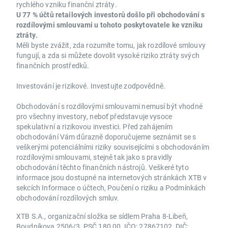
rychlého vzniku finanční ztráty.
U 77 % účtů retailových investorů došlo při obchodování s
rozdílovými smlouvami u tohoto poskytovatele ke vzniku
ztráty.
Měli byste zvážit, zda rozumíte tomu, jak rozdílové smlouvy
fungují, a zda si můžete dovolit vysoké riziko ztráty svých
finančních prostředků.
Investování je rizikové. Investujte zodpovědně.
Obchodování s rozdílovými smlouvami nemusí být vhodné
pro všechny investory, neboť představuje vysoce
spekulativní a rizikovou investici. Před zahájením
obchodování Vám důrazně doporučujeme seznámit se s
veškerými potenciálními riziky souvisejícími s obchodováním
rozdílovými smlouvami, stejně tak jako s pravidly
obchodování těchto finančních nástrojů. Veškeré tyto
informace jsou dostupné na internetových stránkách XTB v
sekcích Informace o účtech, Poučení o riziku a Podmínkách
obchodování rozdílových smluv.
XTB S.A., organizační složka se sídlem Praha 8-Libeň,
Boudníkova 2506/3, PSČ 180 00, IČO: 27867102, DIČ: