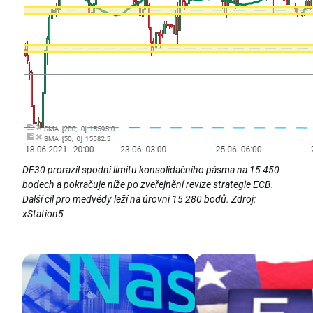
DE30 prorazil spodní limitu konsolidačního pásma na 15 450
bodech a pokračuje níže po zveřejnění revize strategie ECB.
Další cíl pro medvědy leží na úrovni 15 280 bodů. Zdroj:
xStation5