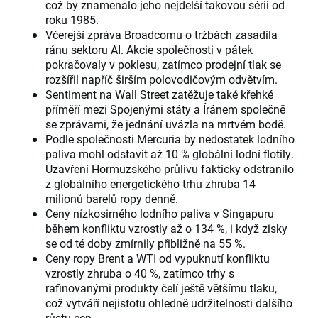
což by znamenalo jeho nejdelší takovou sérii od
roku 1985.
Včerejší zpráva Broadcomu o tržbách zasadila
ránu sektoru AI.
Akcie
společnosti v pátek
pokračovaly v poklesu, zatímco prodejní tlak se
rozšířil napříč širším polovodičovým odvětvím.
Sentiment na Wall Street zatěžuje také křehké
příměří mezi Spojenými státy a Íránem společně
se zprávami, že jednání uvázla na mrtvém bodě.
Podle společnosti Mercuria by nedostatek lodního
paliva mohl odstavit až 10 % globální lodní flotily.
Uzavření Hormuzského průlivu fakticky odstranilo
z globálního energetického trhu zhruba 14
milionů barelů ropy denně.
Ceny nízkosirného lodního paliva v Singapuru
během konfliktu vzrostly až o 134 %, i když zisky
se od té doby zmírnily přibližně na 55 %.
Ceny ropy Brent a WTI od vypuknutí konfliktu
vzrostly zhruba o 40 %, zatímco trhy s
rafinovanými produkty čelí ještě většímu tlaku,
což vytváří nejistotu ohledně udržitelnosti dalšího
růstu cen.