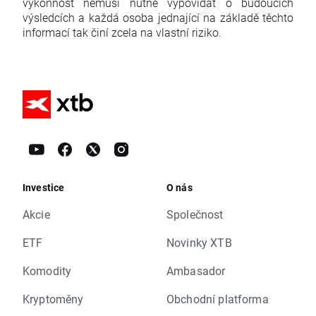
výkonnost nemusí nutně vypovídat o budoucích
výsledcích a každá osoba jednající na základě těchto
informací tak činí zcela na vlastní riziko.
Investice
O nás
Akcie
Společnost
ETF
Novinky XTB
Komodity
Ambasador
Kryptoměny
Obchodní platforma