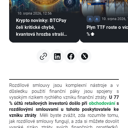
10. srpna 2026, 12:56
10. srpna 2026, 
Krypto novinky: BTCPay
čelí kritické chybě,
Plyn TTF roste o ví
kvantová hrozba straší
%⬆️
Bitcoin a Británie
připravuje pravidla pro
tokenizované zlato ₿
Rozdílové smlouvy jsou komplexní nástroje a v
důsledku použití finanční páky jsou spojeny s
vysokým rizikem rychlého vzniku finanční ztráty.
U 77
% účtů retailových investorů došlo při
obchodování
s
rozdílovými smlouvami u tohoto poskytovatele ke
vzniku ztráty
. Měli byste zvážit, zda rozumíte tomu,
jak rozdílové smlouvy fungují, a zda si můžete dovolit
vysoké riziko ztráty svých finančních prostředků.