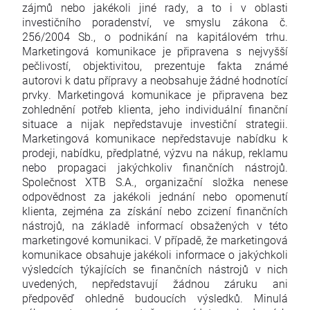
zájmů nebo jakékoli jiné rady, a to i v oblasti
investičního poradenství, ve smyslu zákona č.
256/2004 Sb., o podnikání na kapitálovém trhu.
Marketingová komunikace je připravena s nejvyšší
pečlivostí, objektivitou, prezentuje fakta známé
autorovi k datu přípravy a neobsahuje žádné hodnotící
prvky. Marketingová komunikace je připravena bez
zohlednění potřeb klienta, jeho individuální finanční
situace a nijak nepředstavuje investiční strategii.
Marketingová komunikace nepředstavuje nabídku k
prodeji, nabídku, předplatné, výzvu na nákup, reklamu
nebo propagaci jakýchkoliv finančních nástrojů.
Společnost XTB S.A., organizační složka nenese
odpovědnost za jakékoli jednání nebo opomenutí
klienta, zejména za získání nebo zcizení finančních
nástrojů, na základě informací obsažených v této
marketingové komunikaci. V případě, že marketingová
komunikace obsahuje jakékoli informace o jakýchkoli
výsledcích týkajících se finančních nástrojů v nich
uvedených, nepředstavují žádnou záruku ani
předpověď ohledně budoucích výsledků. Minulá