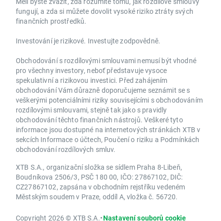
Měli byste zvážit, zda rozumíte tomu, jak rozdílové smlouvy
fungují, a zda si můžete dovolit vysoké riziko ztráty svých
finančních prostředků.
Investování je rizikové. Investujte zodpovědně.
Obchodování s rozdílovými smlouvami nemusí být vhodné
pro všechny investory, neboť představuje vysoce
spekulativní a rizikovou investici. Před zahájením
obchodování Vám důrazně doporučujeme seznámit se s
veškerými potenciálními riziky souvisejícími s obchodováním
rozdílovými smlouvami, stejně tak jako s pravidly
obchodování těchto finančních nástrojů. Veškeré tyto
informace jsou dostupné na internetových stránkách XTB v
sekcích Informace o účtech, Poučení o riziku a Podmínkách
obchodování rozdílových smluv.
XTB S.A., organizační složka se sídlem Praha 8-Libeň,
Boudníkova 2506/3, PSČ 180 00, IČO: 27867102, DIČ:
CZ27867102, zapsána v obchodním rejstříku vedeném
Městským soudem v Praze, oddíl A, vložka č. 56720.
Copyright 2026 © XTB S.A.
•
Nastavení souborů cookie