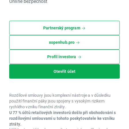
Online bezpečnost
Partnerský program
xopenhub.pro
Profil investora
Otevřít účet
Rozdílové smlouvy jsou komplexní nástroje a v důsledku
použití finanční páky jsou spojeny s vysokým rizikem
rychlého vzniku finanční ztráty.
U 77 % účtů retailových investorů došlo při obchodování s
rozdílovými smlouvami u tohoto poskytovatele ke vzniku
ztráty.