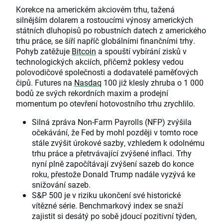
Korekce na americkém akciovém trhu, tažená
silnějším dolarem a rostoucími výnosy amerických
státních dluhopisů po robustních datech z amerického
trhu práce, se šíří napříč globálními finančními trhy.
Pohyb zatěžuje
Bitcoin
a spouští vybírání zisků v
technologických akciích, přičemž poklesy vedou
polovodičové společnosti a dodavatelé paměťových
čipů. Futures na
Nasdaq
100 již klesly zhruba o 1 000
bodů ze svých rekordních maxim a prodejní
momentum po otevření hotovostního trhu zrychlilo.
Silná zpráva Non-Farm Payrolls (NFP) zvýšila
očekávání, že Fed by mohl později v tomto roce
stále zvýšit úrokové sazby, vzhledem k odolnému
trhu práce a přetrvávající zvýšené inflaci. Trhy
nyní plně započítávají zvýšení sazeb do konce
roku, přestože Donald Trump nadále vyzývá ke
snižování sazeb.
S&P 500 je v riziku ukončení své historické
vítězné série. Benchmarkový index se snaží
zajistit si desátý po sobě jdoucí pozitivní týden,