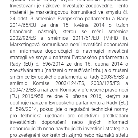
Investování je rizikové. Investujte zodpovědně. Tento
materiál je marketingovou komunikací ve smyslu čl.
24 odst. 3 směrnice Evropského parlamentu a Rady
2014/65/EU ze dne 15. května 2014 o trzích
finančních nástrojů, kterou se mění směrnice
2002/92/ES a směrnice 2011/61/EU (MiFID II).
Marketingová komunikace není investiční doporučení
ani informace doporučující či navrhující investiční
strategii ve smyslu nařízení Evropského parlamentu a
Rady (EU) č. 596/2014 ze dne 16. dubna 2014 o
zneužívání trhu (nařízení o zneužívání trhu) a o zrušení
směrnice Evropského parlamentu a Rady 2003/6/ES a
směrnic Komise 2003/124/ES, 2003/125/ES a
2004/72/ES a nařízení Komise v přenesené pravomoci
(EU) 2016/958 ze dne 9. března 2016, kterým se
doplňuje nařízení Evropského parlamentu a Rady (EU)
č. 596/2014, pokud jde o regulační technické normy
pro technická ujednání pro objektivní předkládání
investičních doporučení nebo jiných informací
doporučujících nebo navrhujících investiční strategie a
pro zveřejnění konkrétních zájmů nebo náznaků střetu