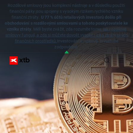
Rozdílové smlouvy jsou komplexní nástroje a v důsledku použití
finanční páky jsou spojeny s vysokým rizikem rychlého vzniku
finanční ztráty.
U 77 % účtů retailových investorů došlo při
obchodování s rozdílovými smlouvami u tohoto poskytovatele ke
vzniku ztráty.
Měli byste zvážit, zda rozumíte tomu,
jak rozdílové
smlouvy fungují, a zda si můžete dovolit vysoké riziko ztráty svých
finančních prostředků.
Investování je rizikové. Investujte
zodpovědně.