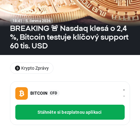
18:41 · 5. června 2026
BREAKING 🚨 Nasdaq klesá o 2,4
%, Bitcoin testuje klíčový support
60 tis. USD
Krypto Zprávy
-
BITCOIN
CFD
-
Stáhněte si bezplatnou aplikaci