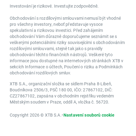
Investování je rizikové. Investujte zodpovědně.
Obchodování s rozdílovými smlouvami nemusí být vhodné
pro všechny investory, neboť představuje vysoce
spekulativní a rizikovou investici. Před zahájením
obchodování Vám důrazně doporučujeme seznámit se s
veškerými potenciálními riziky souvisejícími s obchodováním
rozdílovými smlouvami, stejně tak jako s pravidly
obchodování těchto finančních nástrojů. Veškeré tyto
informace jsou dostupné na internetových stránkách XTB v
sekcích Informace o účtech, Poučení o riziku a Podmínkách
obchodování rozdílových smluv.
XTB S.A., organizační složka se sídlem Praha 8-Libeň,
Boudníkova 2506/3, PSČ 180 00, IČO: 27867102, DIČ:
CZ27867102, zapsána v obchodním rejstříku vedeném
Městským soudem v Praze, oddíl A, vložka č. 56720.
Copyright 2026 © XTB S.A.
•
Nastavení souborů cookie