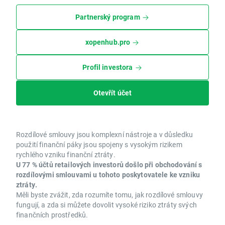
Partnerský program
xopenhub.pro
Profil investora
Otevřít účet
Rozdílové smlouvy jsou komplexní nástroje a v důsledku
použití finanční páky jsou spojeny s vysokým rizikem
rychlého vzniku finanční ztráty.
U 77 % účtů retailových investorů došlo při obchodování s
rozdílovými smlouvami u tohoto poskytovatele ke vzniku
ztráty.
Měli byste zvážit, zda rozumíte tomu, jak rozdílové smlouvy
fungují, a zda si můžete dovolit vysoké riziko ztráty svých
finančních prostředků.