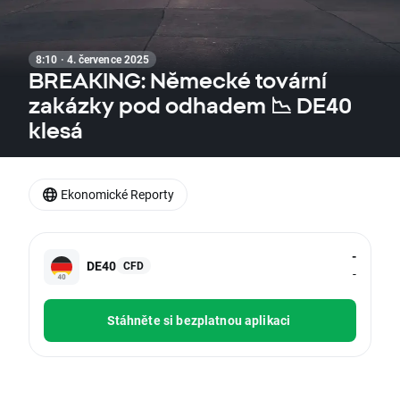
8:10 · 4. července 2025
BREAKING: Německé tovární
zakázky pod odhadem 📉 DE40
klesá
Ekonomické Reporty
-
DE40
CFD
-
Stáhněte si bezplatnou aplikaci