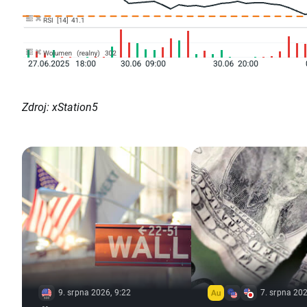
Zdroj: xStation5
9. srpna 2026, 9:22
7. srpna 202