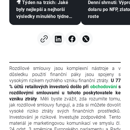
🎥 Týden na trzích: Jaké
Denní shrnutí: Výpr
byly nejlepší a nejhorší
dolaru po NFP, zlat
výsledky minulého týdne?
roste
Zhodnocení výsledkové
sezóny
Rozdílové smlouvy jsou komplexní nástroje a v
důsledku použití finanční páky jsou spojeny s
vysokým rizikem rychlého vzniku finanční ztráty.
U 77
% účtů retailových investorů došlo při
obchodování
s
rozdílovými smlouvami u tohoto poskytovatele ke
vzniku ztráty
. Měli byste zvážit, zda rozumíte tomu,
jak rozdílové smlouvy fungují, a zda si můžete dovolit
vysoké riziko ztráty svých finančních prostředků.
Investování je rizikové. Investujte zodpovědně. Tento
materiál je marketingovou komunikací ve smyslu čl.
24 odst. 3 směrnice Evropského parlamentu a Rady