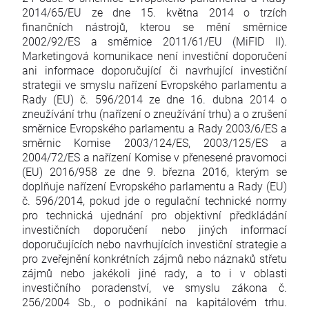
2014/65/EU ze dne 15. května 2014 o trzích
finančních nástrojů, kterou se mění směrnice
2002/92/ES a směrnice 2011/61/EU (MiFID II).
Marketingová komunikace není investiční doporučení
ani informace doporučující či navrhující investiční
strategii ve smyslu nařízení Evropského parlamentu a
Rady (EU) č. 596/2014 ze dne 16. dubna 2014 o
zneužívání trhu (nařízení o zneužívání trhu) a o zrušení
směrnice Evropského parlamentu a Rady 2003/6/ES a
směrnic Komise 2003/124/ES, 2003/125/ES a
2004/72/ES a nařízení Komise v přenesené pravomoci
(EU) 2016/958 ze dne 9. března 2016, kterým se
doplňuje nařízení Evropského parlamentu a Rady (EU)
č. 596/2014, pokud jde o regulační technické normy
pro technická ujednání pro objektivní předkládání
investičních doporučení nebo jiných informací
doporučujících nebo navrhujících investiční strategie a
pro zveřejnění konkrétních zájmů nebo náznaků střetu
zájmů nebo jakékoli jiné rady, a to i v oblasti
investičního poradenství, ve smyslu zákona č.
256/2004 Sb., o podnikání na kapitálovém trhu.