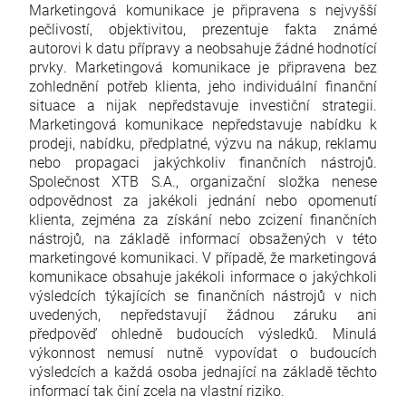
Marketingová komunikace je připravena s nejvyšší
pečlivostí, objektivitou, prezentuje fakta známé
autorovi k datu přípravy a neobsahuje žádné hodnotící
prvky. Marketingová komunikace je připravena bez
zohlednění potřeb klienta, jeho individuální finanční
situace a nijak nepředstavuje investiční strategii.
Marketingová komunikace nepředstavuje nabídku k
prodeji, nabídku, předplatné, výzvu na nákup, reklamu
nebo propagaci jakýchkoliv finančních nástrojů.
Společnost XTB S.A., organizační složka nenese
odpovědnost za jakékoli jednání nebo opomenutí
klienta, zejména za získání nebo zcizení finančních
nástrojů, na základě informací obsažených v této
marketingové komunikaci. V případě, že marketingová
komunikace obsahuje jakékoli informace o jakýchkoli
výsledcích týkajících se finančních nástrojů v nich
uvedených, nepředstavují žádnou záruku ani
předpověď ohledně budoucích výsledků. Minulá
výkonnost nemusí nutně vypovídat o budoucích
výsledcích a každá osoba jednající na základě těchto
informací tak činí zcela na vlastní riziko.