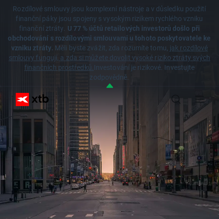
Rozdílové smlouvy jsou komplexní nástroje a v důsledku použití
finanční páky jsou spojeny s vysokým rizikem rychlého vzniku
finanční ztráty.
U 77 % účtů retailových investorů došlo při
obchodování s rozdílovými smlouvami u tohoto poskytovatele ke
vzniku ztráty.
Měli byste zvážit, zda rozumíte tomu,
jak rozdílové
smlouvy fungují, a zda si můžete dovolit vysoké riziko ztráty svých
finančních prostředků.
Investování je rizikové. Investujte
zodpovědně.