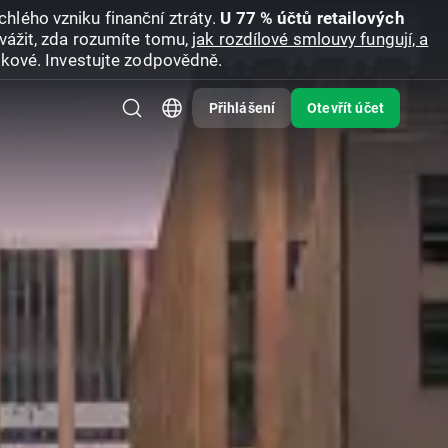
hlého vzniku finanční ztráty.
U 77 % účtů retailových
vážit, zda rozumíte tomu,
jak rozdílové smlouvy fungují, a
zikové. Investujte zodpovědně.
Přihlášení
Otevřít účet