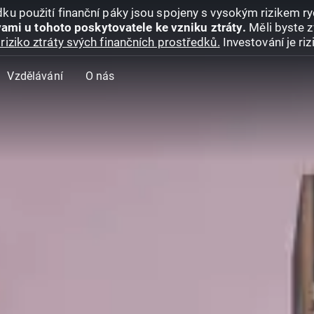
ku použití finanční páky jsou spojeny s vysokým rizikem ryc
ami u tohoto poskytovatele ke vzniku ztráty.
Měli byste z
riziko ztráty svých finančních prostředků.
Investování je ri
Vzdělávání
O nás