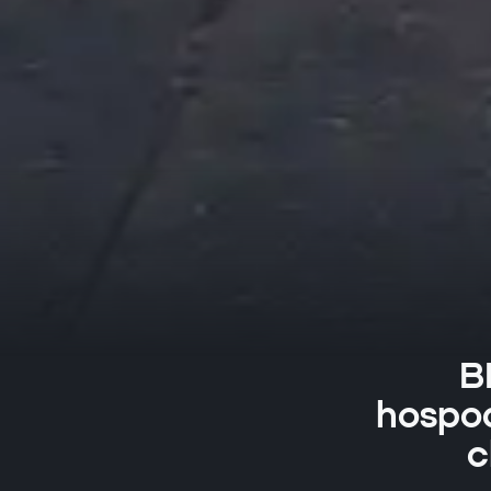
B
hospod
c