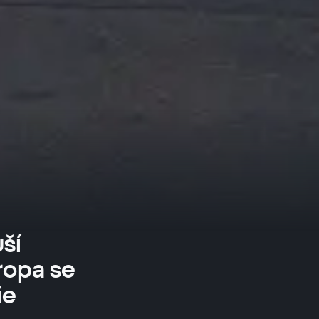
ší
ropa se
ie