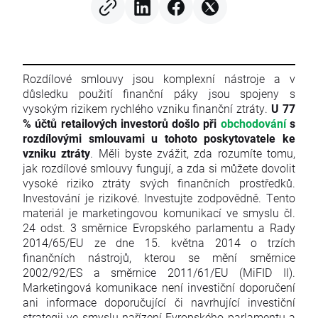
Rozdílové smlouvy jsou komplexní nástroje a v
důsledku použití finanční páky jsou spojeny s
vysokým rizikem rychlého vzniku finanční ztráty.
U 77
% účtů retailových investorů došlo při
obchodování
s
rozdílovými smlouvami u tohoto poskytovatele ke
vzniku ztráty
. Měli byste zvážit, zda rozumíte tomu,
jak rozdílové smlouvy fungují, a zda si můžete dovolit
vysoké riziko ztráty svých finančních prostředků.
Investování je rizikové. Investujte zodpovědně. Tento
materiál je marketingovou komunikací ve smyslu čl.
24 odst. 3 směrnice Evropského parlamentu a Rady
2014/65/EU ze dne 15. května 2014 o trzích
finančních nástrojů, kterou se mění směrnice
2002/92/ES a směrnice 2011/61/EU (MiFID II).
Marketingová komunikace není investiční doporučení
ani informace doporučující či navrhující investiční
strategii ve smyslu nařízení Evropského parlamentu a