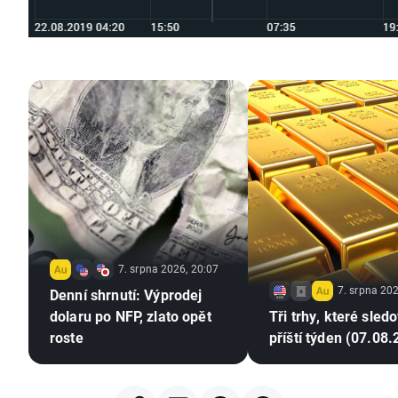
7. srpna 2026, 20:07
7. srpna 202
Denní shrnutí: Výprodej
dolaru po NFP, zlato opět
Tři trhy, které sled
roste
příští týden (07.08