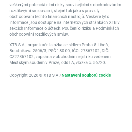
veškerými potenciálními riziky souvisejícími s obchodováním
rozdílovými smlouvami, stejně tak jako s pravidly
obchodování těchto finančních nástrojů. Veškeré tyto
informace jsou dostupné na internetových stránkách XTB v
sekcích Informace o účtech, Poučení o riziku a Podmínkách
obchodování rozdílových smluv.
XTB S.A., organizační složka se sídlem Praha 8-Libeň,
Boudníkova 2506/3, PSČ 180 00, IČO: 27867102, DIČ:
CZ27867102, zapsána v obchodním rejstříku vedeném
Městským soudem v Praze, oddíl A, vložka č. 56720.
Copyright 2026 © XTB S.A.
•
Nastavení souborů cookie