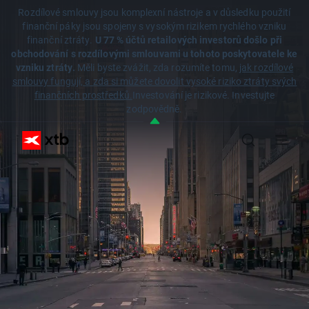
Rozdílové smlouvy jsou komplexní nástroje a v důsledku použití
finanční páky jsou spojeny s vysokým rizikem rychlého vzniku
finanční ztráty.
U 77 % účtů retailových investorů došlo při
obchodování s rozdílovými smlouvami u tohoto poskytovatele ke
vzniku ztráty.
Měli byste zvážit, zda rozumíte tomu,
jak rozdílové
smlouvy fungují, a zda si můžete dovolit vysoké riziko ztráty svých
finančních prostředků.
Investování je rizikové. Investujte
zodpovědně.