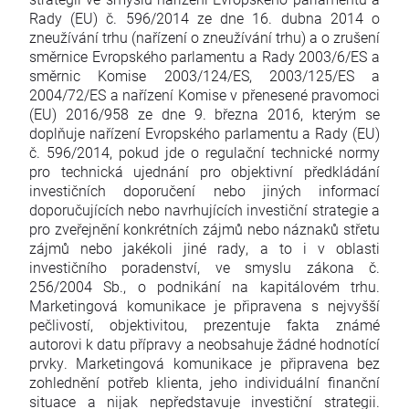
Rady (EU) č. 596/2014 ze dne 16. dubna 2014 o
zneužívání trhu (nařízení o zneužívání trhu) a o zrušení
směrnice Evropského parlamentu a Rady 2003/6/ES a
směrnic Komise 2003/124/ES, 2003/125/ES a
2004/72/ES a nařízení Komise v přenesené pravomoci
(EU) 2016/958 ze dne 9. března 2016, kterým se
doplňuje nařízení Evropského parlamentu a Rady (EU)
č. 596/2014, pokud jde o regulační technické normy
pro technická ujednání pro objektivní předkládání
investičních doporučení nebo jiných informací
doporučujících nebo navrhujících investiční strategie a
pro zveřejnění konkrétních zájmů nebo náznaků střetu
zájmů nebo jakékoli jiné rady, a to i v oblasti
investičního poradenství, ve smyslu zákona č.
256/2004 Sb., o podnikání na kapitálovém trhu.
Marketingová komunikace je připravena s nejvyšší
pečlivostí, objektivitou, prezentuje fakta známé
autorovi k datu přípravy a neobsahuje žádné hodnotící
prvky. Marketingová komunikace je připravena bez
zohlednění potřeb klienta, jeho individuální finanční
situace a nijak nepředstavuje investiční strategii.