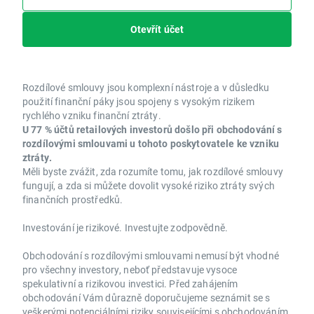
Otevřít účet
Rozdílové smlouvy jsou komplexní nástroje a v důsledku
použití finanční páky jsou spojeny s vysokým rizikem
rychlého vzniku finanční ztráty.
U 77 % účtů retailových investorů došlo při obchodování s
rozdílovými smlouvami u tohoto poskytovatele ke vzniku
ztráty.
Měli byste zvážit, zda rozumíte tomu, jak rozdílové smlouvy
fungují, a zda si můžete dovolit vysoké riziko ztráty svých
finančních prostředků.
Investování je rizikové. Investujte zodpovědně.
Obchodování s rozdílovými smlouvami nemusí být vhodné
pro všechny investory, neboť představuje vysoce
spekulativní a rizikovou investici. Před zahájením
obchodování Vám důrazně doporučujeme seznámit se s
veškerými potenciálními riziky souvisejícími s obchodováním