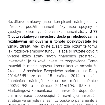
Rozdílové smlouvy jsou komplexní nástroje a v
důsledku použití finanční páky jsou spojeny s
vysokým rizikem rychlého vzniku finanční ztráty.
U 77
% účtů retailových investorů došlo při obchodování s
rozdílovými smlouvami u tohoto poskytovatele ke
vzniku ztráty
. Měli byste zvážit, zda rozumíte tomu,
jak rozdílové smlouvy fungují, a zda si můžete dovolit
vysoké riziko ztráty svých finančních prostředků.
Investování je rizikové. Investujte zodpovědně. Tento
materiál je marketingovou komunikací ve smyslu čl.
24 odst. 3 směrnice Evropského parlamentu a Rady
2014/65/EU ze dne 15. května 2014 o trzích
finančních nástrojů, kterou se mění směrnice
2002/92/ES a směrnice 2011/61/EU (MiFID II).
Marketingová komunikace není investiční doporučení
ani informace doporučující či navrhující investiční
strategii ve smyslu nařízení Evropského parlamentu a