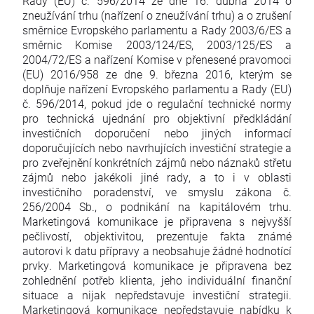
Rady (EU) č. 596/2014 ze dne 16. dubna 2014 o
zneužívání trhu (nařízení o zneužívání trhu) a o zrušení
směrnice Evropského parlamentu a Rady 2003/6/ES a
směrnic Komise 2003/124/ES, 2003/125/ES a
2004/72/ES a nařízení Komise v přenesené pravomoci
(EU) 2016/958 ze dne 9. března 2016, kterým se
doplňuje nařízení Evropského parlamentu a Rady (EU)
č. 596/2014, pokud jde o regulační technické normy
pro technická ujednání pro objektivní předkládání
investičních doporučení nebo jiných informací
doporučujících nebo navrhujících investiční strategie a
pro zveřejnění konkrétních zájmů nebo náznaků střetu
zájmů nebo jakékoli jiné rady, a to i v oblasti
investičního poradenství, ve smyslu zákona č.
256/2004 Sb., o podnikání na kapitálovém trhu.
Marketingová komunikace je připravena s nejvyšší
pečlivostí, objektivitou, prezentuje fakta známé
autorovi k datu přípravy a neobsahuje žádné hodnotící
prvky. Marketingová komunikace je připravena bez
zohlednění potřeb klienta, jeho individuální finanční
situace a nijak nepředstavuje investiční strategii.
Marketingová komunikace nepředstavuje nabídku k