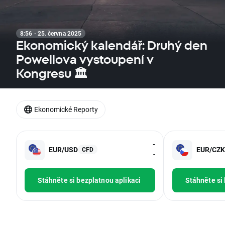
8:56 · 25. června 2025
Ekonomický kalendář: Druhý den
Powellova vystoupení v
Kongresu 🏛️
Ekonomické Reporty
-
EUR/USD
EUR/CZK
CFD
-
Stáhněte si bezplatnou aplikaci
Stáhněte si