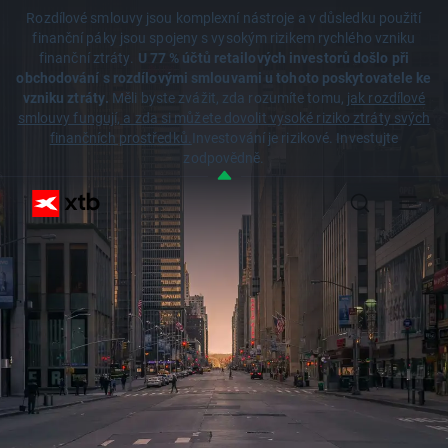
Rozdílové smlouvy jsou komplexní nástroje a v důsledku použití
finanční páky jsou spojeny s vysokým rizikem rychlého vzniku
finanční ztráty.
U 77 % účtů retailových investorů došlo při
obchodování s rozdílovými smlouvami u tohoto poskytovatele ke
vzniku ztráty.
Měli byste zvážit, zda rozumíte tomu,
jak rozdílové
smlouvy fungují, a zda si můžete dovolit vysoké riziko ztráty svých
finančních prostředků.
Investování je rizikové. Investujte
zodpovědně.