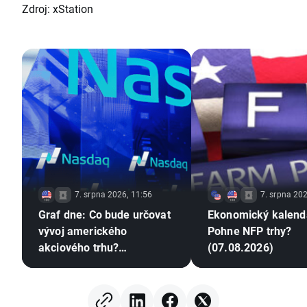
Zdroj: xStation
7. srpna 2026, 11:56
7. srpna 202
Graf dne: Co bude určovat
Ekonomický kalend
vývoj amerického
Pohne NFP trhy?
akciového trhu?
(07.08.2026)
(07.08.2026)