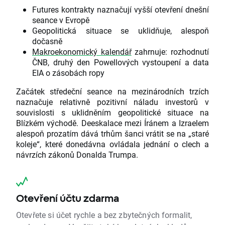
Futures kontrakty naznačují vyšší otevření dnešní
seance v Evropě
Geopolitická situace se uklidňuje, alespoň
dočasně
Makroekonomický kalendář
zahrnuje: rozhodnutí
ČNB, druhý den Powellových vystoupení a data
EIA o zásobách ropy
Začátek středeční seance na mezinárodních trzích
naznačuje relativně pozitivní náladu investorů v
souvislosti s uklidněním geopolitické situace na
Blízkém východě. Deeskalace mezi Íránem a Izraelem
alespoň prozatím dává trhům šanci vrátit se na „staré
koleje“, které donedávna ovládala jednání o clech a
návrzích zákonů Donalda Trumpa.
Otevření účtu zdarma
Otevřete si účet rychle a bez zbytečných formalit,