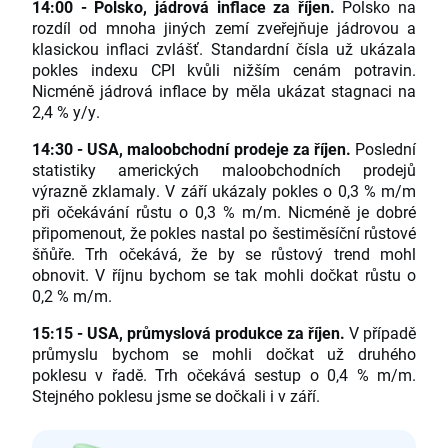
14:00 - Polsko, jádrová inflace za říjen.
Polsko na
rozdíl od mnoha jiných zemí zveřejňuje jádrovou a
klasickou inflaci zvlášť. Standardní čísla už ukázala
pokles indexu CPI kvůli nižším cenám potravin.
Nicméně jádrová inflace by měla ukázat stagnaci na
2,4 % y/y.
14:30 - USA, maloobchodní prodeje za říjen.
Poslední
statistiky amerických maloobchodních prodejů
výrazně zklamaly. V září ukázaly pokles o 0,3 % m/m
při očekávání růstu o 0,3 % m/m. Nicméně je dobré
připomenout, že pokles nastal po šestiměsíční růstové
šňůře. Trh očekává, že by se růstový trend mohl
obnovit. V říjnu bychom se tak mohli dočkat růstu o
0,2 % m/m.
15:15 - USA, průmyslová produkce za říjen.
V případě
průmyslu bychom se mohli dočkat už druhého
poklesu v řadě. Trh očekává sestup o 0,4 % m/m.
Stejného poklesu jsme se dočkali i v září.