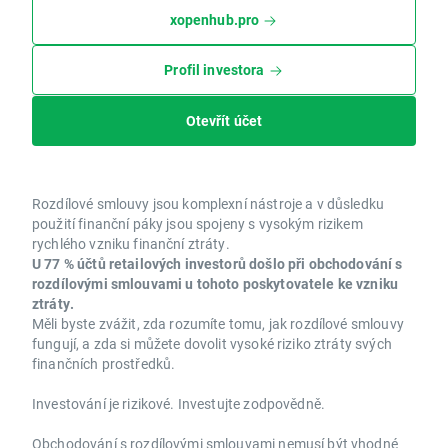
xopenhub.pro
Profil investora
Otevřít účet
Rozdílové smlouvy jsou komplexní nástroje a v důsledku
použití finanční páky jsou spojeny s vysokým rizikem
rychlého vzniku finanční ztráty.
U 77 % účtů retailových investorů došlo při obchodování s
rozdílovými smlouvami u tohoto poskytovatele ke vzniku
ztráty.
Měli byste zvážit, zda rozumíte tomu, jak rozdílové smlouvy
fungují, a zda si můžete dovolit vysoké riziko ztráty svých
finančních prostředků.
Investování je rizikové. Investujte zodpovědně.
Obchodování s rozdílovými smlouvami nemusí být vhodné