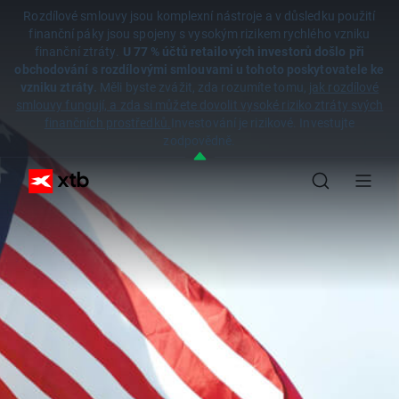
Rozdílové smlouvy jsou komplexní nástroje a v důsledku použití
finanční páky jsou spojeny s vysokým rizikem rychlého vzniku
finanční ztráty.
U 77 % účtů retailových investorů došlo při
obchodování s rozdílovými smlouvami u tohoto poskytovatele ke
vzniku ztráty.
Měli byste zvážit, zda rozumíte tomu,
jak rozdílové
smlouvy fungují, a zda si můžete dovolit vysoké riziko ztráty svých
finančních prostředků.
Investování je rizikové. Investujte
zodpovědně.