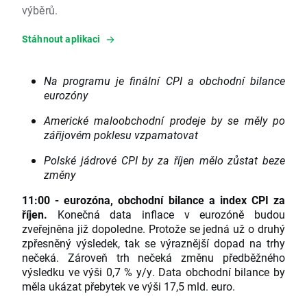
výběrů.
Stáhnout aplikaci
Na programu je finální CPI a obchodní bilance
eurozóny
Americké maloobchodní prodeje by se měly po
zářijovém poklesu vzpamatovat
Polské jádrové CPI by za říjen mělo zůstat beze
změny
11:00 - eurozóna, obchodní bilance a index CPI za
říjen.
Konečná data inflace v eurozóně budou
zveřejněna již dopoledne. Protože se jedná už o druhý
zpřesněný výsledek, tak se výraznější dopad na trhy
nečeká. Zároveň trh nečeká změnu předběžného
výsledku ve výši 0,7 % y/y. Data obchodní bilance by
měla ukázat přebytek ve výši 17,5 mld. euro.