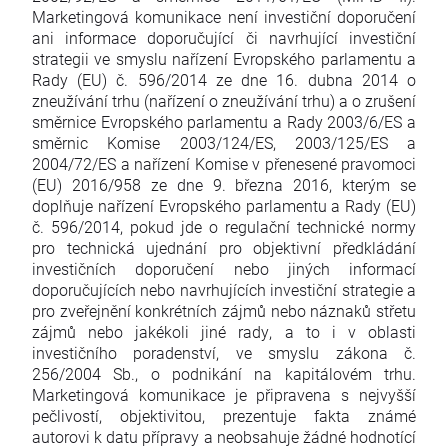
Marketingová komunikace není investiční doporučení
ani informace doporučující či navrhující investiční
strategii ve smyslu nařízení Evropského parlamentu a
Rady (EU) č. 596/2014 ze dne 16. dubna 2014 o
zneužívání trhu (nařízení o zneužívání trhu) a o zrušení
směrnice Evropského parlamentu a Rady 2003/6/ES a
směrnic Komise 2003/124/ES, 2003/125/ES a
2004/72/ES a nařízení Komise v přenesené pravomoci
(EU) 2016/958 ze dne 9. března 2016, kterým se
doplňuje nařízení Evropského parlamentu a Rady (EU)
č. 596/2014, pokud jde o regulační technické normy
pro technická ujednání pro objektivní předkládání
investičních doporučení nebo jiných informací
doporučujících nebo navrhujících investiční strategie a
pro zveřejnění konkrétních zájmů nebo náznaků střetu
zájmů nebo jakékoli jiné rady, a to i v oblasti
investičního poradenství, ve smyslu zákona č.
256/2004 Sb., o podnikání na kapitálovém trhu.
Marketingová komunikace je připravena s nejvyšší
pečlivostí, objektivitou, prezentuje fakta známé
autorovi k datu přípravy a neobsahuje žádné hodnotící