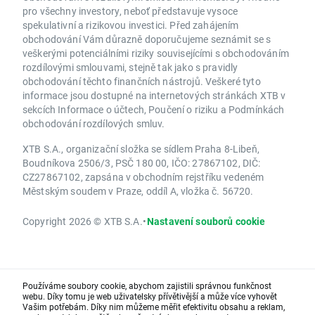
pro všechny investory, neboť představuje vysoce
spekulativní a rizikovou investici. Před zahájením
obchodování Vám důrazně doporučujeme seznámit se s
veškerými potenciálními riziky souvisejícími s obchodováním
rozdílovými smlouvami, stejně tak jako s pravidly
obchodování těchto finančních nástrojů. Veškeré tyto
informace jsou dostupné na internetových stránkách XTB v
sekcích Informace o účtech, Poučení o riziku a Podmínkách
obchodování rozdílových smluv.
XTB S.A., organizační složka se sídlem Praha 8-Libeň,
Boudníkova 2506/3, PSČ 180 00, IČO: 27867102, DIČ:
CZ27867102, zapsána v obchodním rejstříku vedeném
Městským soudem v Praze, oddíl A, vložka č. 56720.
Copyright 2026 © XTB S.A.
•
Nastavení souborů cookie
Používáme soubory cookie, abychom zajistili správnou funkčnost
webu. Díky tomu je web uživatelsky přívětivější a může více vyhovět
Vašim potřebám. Díky nim můžeme měřit efektivitu obsahu a reklam,