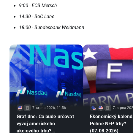
9:00 - ECB Mersch
14:30 - BoC Lane
18:00 - Bundesbank Weidmann
7. srpna 2026, 11:56
7. srpna 202
Graf dne: Co bude určovat
Ekonomický kalend
vývoj amerického
Pohne NFP trhy?
akciového trhu?
(07.08.2026)