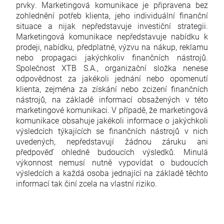
prvky. Marketingová komunikace je připravena bez
zohlednění potřeb klienta, jeho individuální finanční
situace a nijak nepředstavuje investiční strategii.
Marketingová komunikace nepředstavuje nabídku k
prodeji, nabídku, předplatné, výzvu na nákup, reklamu
nebo propagaci jakýchkoliv finančních nástrojů.
Společnost XTB S.A., organizační složka nenese
odpovědnost za jakékoli jednání nebo opomenutí
klienta, zejména za získání nebo zcizení finančních
nástrojů, na základě informací obsažených v této
marketingové komunikaci. V případě, že marketingová
komunikace obsahuje jakékoli informace o jakýchkoli
výsledcích týkajících se finančních nástrojů v nich
uvedených, nepředstavují žádnou záruku ani
předpověď ohledně budoucích výsledků. Minulá
výkonnost nemusí nutně vypovídat o budoucích
výsledcích a každá osoba jednající na základě těchto
informací tak činí zcela na vlastní riziko.