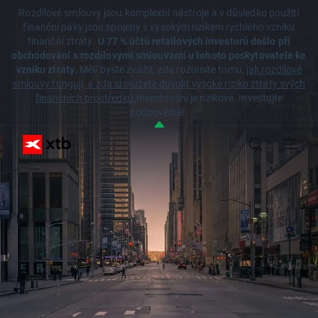
Rozdílové smlouvy jsou komplexní nástroje a v důsledku použití
finanční páky jsou spojeny s vysokým rizikem rychlého vzniku
finanční ztráty.
U 77 % účtů retailových investorů došlo při
obchodování s rozdílovými smlouvami u tohoto poskytovatele ke
vzniku ztráty.
Měli byste zvážit, zda rozumíte tomu,
jak rozdílové
smlouvy fungují, a zda si můžete dovolit vysoké riziko ztráty svých
finančních prostředků.
Investování je rizikové. Investujte
zodpovědně.