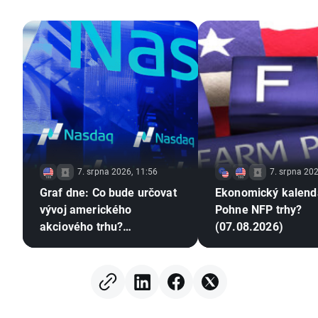
7. srpna 2026, 11:56
7. srpna 202
Graf dne: Co bude určovat
Ekonomický kalend
vývoj amerického
Pohne NFP trhy?
akciového trhu?
(07.08.2026)
(07.08.2026)