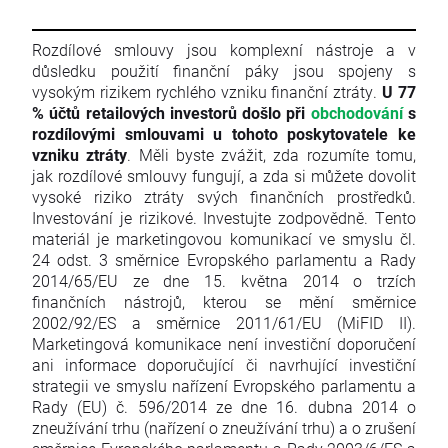
Rozdílové smlouvy jsou komplexní nástroje a v
důsledku použití finanční páky jsou spojeny s
vysokým rizikem rychlého vzniku finanční ztráty.
U 77
% účtů retailových investorů došlo při
obchodování
s
rozdílovými smlouvami u tohoto poskytovatele ke
vzniku ztráty
. Měli byste zvážit, zda rozumíte tomu,
jak rozdílové smlouvy fungují, a zda si můžete dovolit
vysoké riziko ztráty svých finančních prostředků.
Investování je rizikové. Investujte zodpovědně. Tento
materiál je marketingovou komunikací ve smyslu čl.
24 odst. 3 směrnice Evropského parlamentu a Rady
2014/65/EU ze dne 15. května 2014 o trzích
finančních nástrojů, kterou se mění směrnice
2002/92/ES a směrnice 2011/61/EU (MiFID II).
Marketingová komunikace není investiční doporučení
ani informace doporučující či navrhující investiční
strategii ve smyslu nařízení Evropského parlamentu a
Rady (EU) č. 596/2014 ze dne 16. dubna 2014 o
zneužívání trhu (nařízení o zneužívání trhu) a o zrušení