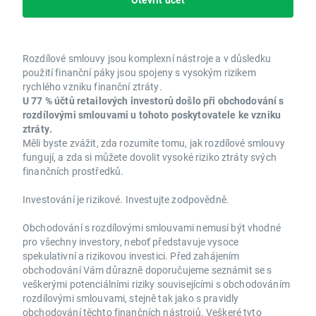
Rozdílové smlouvy jsou komplexní nástroje a v důsledku
použití finanční páky jsou spojeny s vysokým rizikem
rychlého vzniku finanční ztráty.
U 77 % účtů retailových investorů došlo při obchodování s
rozdílovými smlouvami u tohoto poskytovatele ke vzniku
ztráty.
Měli byste zvážit, zda rozumíte tomu, jak rozdílové smlouvy
fungují, a zda si můžete dovolit vysoké riziko ztráty svých
finančních prostředků.
Investování je rizikové. Investujte zodpovědně.
Obchodování s rozdílovými smlouvami nemusí být vhodné
pro všechny investory, neboť představuje vysoce
spekulativní a rizikovou investici. Před zahájením
obchodování Vám důrazně doporučujeme seznámit se s
veškerými potenciálními riziky souvisejícími s obchodováním
rozdílovými smlouvami, stejně tak jako s pravidly
obchodování těchto finančních nástrojů. Veškeré tyto