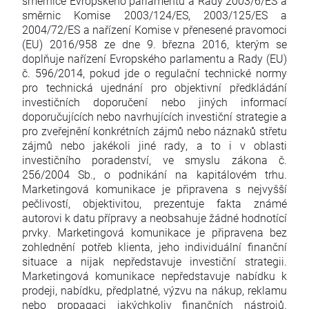
směrnice Evropského parlamentu a Rady 2003/6/ES a
směrnic Komise 2003/124/ES, 2003/125/ES a
2004/72/ES a nařízení Komise v přenesené pravomoci
(EU) 2016/958 ze dne 9. března 2016, kterým se
doplňuje nařízení Evropského parlamentu a Rady (EU)
č. 596/2014, pokud jde o regulační technické normy
pro technická ujednání pro objektivní předkládání
investičních doporučení nebo jiných informací
doporučujících nebo navrhujících investiční strategie a
pro zveřejnění konkrétních zájmů nebo náznaků střetu
zájmů nebo jakékoli jiné rady, a to i v oblasti
investičního poradenství, ve smyslu zákona č.
256/2004 Sb., o podnikání na kapitálovém trhu.
Marketingová komunikace je připravena s nejvyšší
pečlivostí, objektivitou, prezentuje fakta známé
autorovi k datu přípravy a neobsahuje žádné hodnotící
prvky. Marketingová komunikace je připravena bez
zohlednění potřeb klienta, jeho individuální finanční
situace a nijak nepředstavuje investiční strategii.
Marketingová komunikace nepředstavuje nabídku k
prodeji, nabídku, předplatné, výzvu na nákup, reklamu
nebo propagaci jakýchkoliv finančních nástrojů.