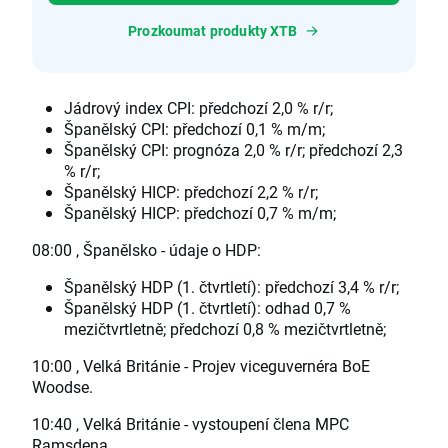
Prozkoumat produkty XTB
Jádrový index CPI: předchozí 2,0 % r/r;
Španělský CPI: předchozí 0,1 % m/m;
Španělský CPI: prognóza 2,0 % r/r; předchozí 2,3
% r/r;
Španělský HICP: předchozí 2,2 % r/r;
Španělský HICP: předchozí 0,7 % m/m;
08:00 , Španělsko - údaje o HDP:
Španělský HDP (1. čtvrtletí): předchozí 3,4 % r/r;
Španělský HDP (1. čtvrtletí): odhad 0,7 %
mezičtvrtletně; předchozí 0,8 % mezičtvrtletně;
10:00 , Velká Británie - Projev viceguvernéra BoE
Woodse.
10:40 , Velká Británie - vystoupení člena MPC
Ramsdena