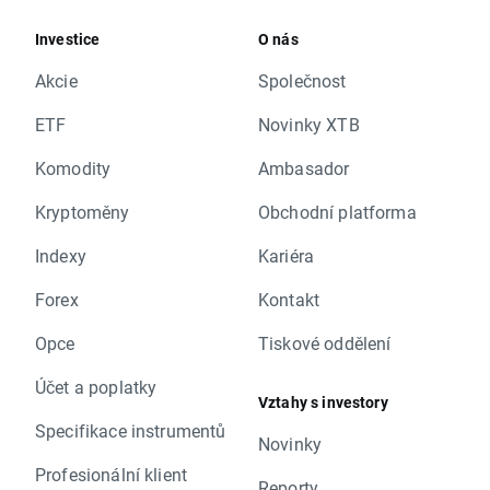
Investice
O nás
Akcie
Společnost
ETF
Novinky XTB
Komodity
Ambasador
Kryptoměny
Obchodní platforma
Indexy
Kariéra
Forex
Kontakt
Opce
Tiskové oddělení
Účet a poplatky
Vztahy s investory
Specifikace instrumentů
Novinky
Profesionální klient
Reporty