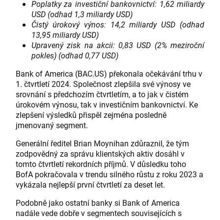
Poplatky za investiční bankovnictví: 1,62 miliardy
USD (odhad 1,3 miliardy USD)
Čistý úrokový výnos: 14,2 miliardy USD (odhad
13,95 miliardy USD)
Upravený zisk na akcii: 0,83 USD (2% meziroční
pokles) (odhad 0,77 USD)
Bank of America (BAC.US) překonala očekávání trhu v
1. čtvrtletí 2024. Společnost zlepšila své výnosy ve
srovnání s předchozím čtvrtletím, a to jak v čistém
úrokovém výnosu, tak v investičním bankovnictví. Ke
zlepšení výsledků přispěl zejména posledně
jmenovaný segment.
Generální ředitel Brian Moynihan zdůraznil, že tým
zodpovědný za správu klientských aktiv dosáhl v
tomto čtvrtletí rekordních příjmů. V důsledku toho
BofA pokračovala v trendu silného růstu z roku 2023 a
vykázala nejlepší první čtvrtletí za deset let.
Podobně jako ostatní banky si Bank of America
nadále vede dobře v segmentech souvisejících s