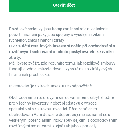
Otevřít účet
Rozdílové smlouvy jsou komplexní nástroje a v důsledku
použití finanční páky jsou spojeny s vysokým rizikem
rychlého vzniku finanční ztráty.
U 77 % účtů retailových investorů došlo při obchodování s
rozdílovými smlouvami u tohoto poskytovatele ke vzniku
ztráty.
Měli byste zvážit, zda rozumíte tomu, jak rozdílové smlouvy
fungují, a zda si můžete dovolit vysoké riziko ztráty svých
finančních prostředků.
Investování je rizikové. Investujte zodpovědně.
Obchodování s rozdílovými smlouvami nemusí být vhodné
pro všechny investory, neboť představuje vysoce
spekulativní a rizikovou investici. Před zahájením
obchodování Vám důrazně doporučujeme seznámit se s
veškerými potenciálními riziky souvisejícími s obchodováním
rozdílovými smlouvami, stejně tak jako s pravidly