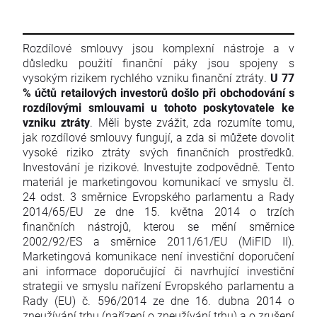
Rozdílové smlouvy jsou komplexní nástroje a v
důsledku použití finanční páky jsou spojeny s
vysokým rizikem rychlého vzniku finanční ztráty.
U 77
% účtů retailových investorů došlo při obchodování s
rozdílovými smlouvami u tohoto poskytovatele ke
vzniku ztráty
. Měli byste zvážit, zda rozumíte tomu,
jak rozdílové smlouvy fungují, a zda si můžete dovolit
vysoké riziko ztráty svých finančních prostředků.
Investování je rizikové. Investujte zodpovědně. Tento
materiál je marketingovou komunikací ve smyslu čl.
24 odst. 3 směrnice Evropského parlamentu a Rady
2014/65/EU ze dne 15. května 2014 o trzích
finančních nástrojů, kterou se mění směrnice
2002/92/ES a směrnice 2011/61/EU (MiFID II).
Marketingová komunikace není investiční doporučení
ani informace doporučující či navrhující investiční
strategii ve smyslu nařízení Evropského parlamentu a
Rady (EU) č. 596/2014 ze dne 16. dubna 2014 o
zneužívání trhu (nařízení o zneužívání trhu) a o zrušení