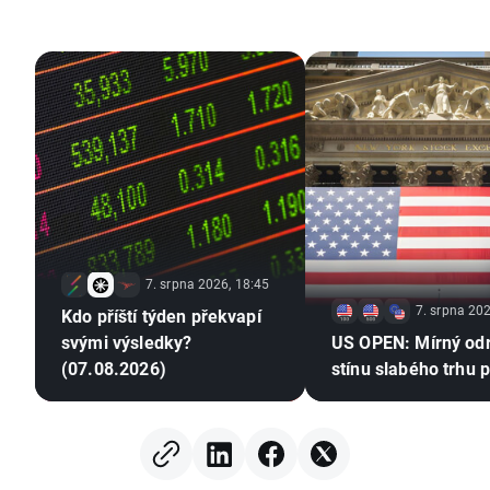
7. srpna 2026, 18:45
7. srpna 202
Kdo příští týden překvapí
svými výsledky?
US OPEN: Mírný od
(07.08.2026)
stínu slabého trhu 