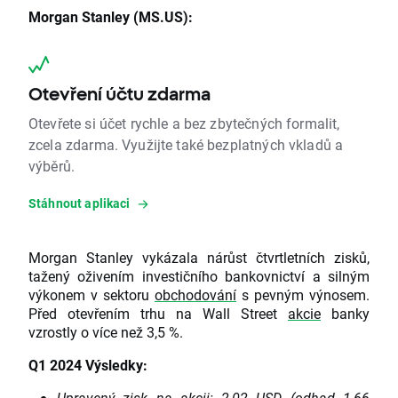
Morgan Stanley (MS.US):
Otevření účtu zdarma
Otevřete si účet rychle a bez zbytečných formalit,
zcela zdarma. Využijte také bezplatných vkladů a
výběrů.
Stáhnout aplikaci
Morgan Stanley vykázala nárůst čtvrtletních zisků,
tažený oživením investičního bankovnictví a silným
výkonem v sektoru
obchodování
s pevným výnosem.
Před otevřením trhu na Wall Street
akcie
banky
vzrostly o více než 3,5 %.
Q1 2024 Výsledky:
Upravený zisk na akcii: 2,02 USD (odhad 1,66