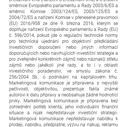
směrnice Evropského parlamentu a Rady 2003/6/ES a
směrnic Komise 2003/124/ES, 2003/125/ES a
2004/72/ES a nařízení Komise v přenesené pravomoci
(EU) 2016/958 ze dne 9. března 2016, kterým se
doplňuje nařízení Evropského parlamentu a Rady (EU)
č. 596/2014, pokud jde o regulační technické normy
pro technická ujednání pro objektivní předkládání
investičních doporučení nebo jiných informací
doporučujících nebo navrhujících investiční strategie a
pro zveřejnění konkrétních zájmů nebo náznaků střetu
zájmů nebo jakékoli jiné rady, a to i v oblasti
investičního poradenství, ve smyslu zákona č.
256/2004 Sb., o podnikání na kapitálovém trhu.
Marketingová komunikace je připravena s nejvyšší
pečlivostí, objektivitou, prezentuje fakta známé
autorovi k datu přípravy a neobsahuje žádné hodnotící
prvky. Marketingová komunikace je připravena bez
zohlednění potřeb klienta, jeho individuální finanční
situace a nijak nepředstavuje investiční strategii.
Marketingová komunikace nepředstavuje nabídku k
prodeji, nabídku, předplatné, výzvu na nákup, reklamu