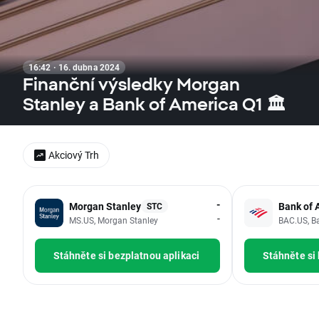
16:42 · 16. dubna 2024
Finanční výsledky Morgan
Stanley a Bank of America Q1 🏛️
Akciový Trh
-
Morgan Stanley
Bank of 
STC
-
MS.US, Morgan Stanley
BAC.US, B
Stáhněte si bezplatnou aplikaci
Stáhněte si