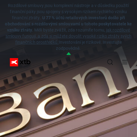
Rozdílové smlouvy jsou komplexní nástroje a v důsledku použití
finanční páky jsou spojeny s vysokým rizikem rychlého vzniku
finanční ztráty.
U 77 % účtů retailových investorů došlo při
obchodování s rozdílovými smlouvami u tohoto poskytovatele ke
vzniku ztráty.
Měli byste zvážit, zda rozumíte tomu,
jak rozdílové
smlouvy fungují, a zda si můžete dovolit vysoké riziko ztráty svých
finančních prostředků.
Investování je rizikové. Investujte
zodpovědně.