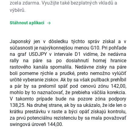
zcela zdarma. Využijte také bezplatných vkladů a
výběrů.
Stáhnout aplikaci
Japonský jen v dôsledku týchto správ získal a v
súčasnosti je najvýkonnejšou menou G10. Pri pohľade
na graf USDJPY v intervale D1 vidíme, že nedávna
rally na páre sa po dosiahnutí hornej hranice
rastového kanála spomalila. Nedávne zisky na páre
boli pomerne rýchle a prudké, preto nemožno vylúčiť
určité vyberanie ziskov. Ak by sa však pullback prehĺbil
a pár by sa prelomil späť pod cenovú zónu 142,00,
mohlo by to naznačovať, že prebieha väčšia korekcia.
V takomto prípade bude na pozore zóna podpory
138,25. Na druhej strane, ak by sa ukázalo, že ide len o
krátku prestávku v raste a býci opäť získajú kontrolu,
za prvú potenciálnu rezistenciu by sa mala považovať
swingová úroveň 144,00.