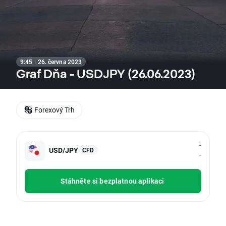
9:45 · 26. června 2023
Graf Dňa - USDJPY (26.06.2023)
Forexový Trh
-
USD/JPY
CFD
-
Stáhněte si bezplatnou aplikaci