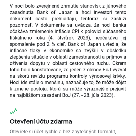
V noci bolo zverejnené zhrnutie stanovísk z júnového
zasadnutia Bank of Japan a hoci investori tento
dokument často prehliadajú, tentoraz si zaslúži
pozornosť. V dokumente sa uvádza, že hoci banka
očakáva zmiernenie inflácie CPI k polovici súčasného
fiškálneho roka (4. štvrťrok 2023), neočakáva jej
spomalenie pod 2 % cieľ. Bank of Japan uviedla, že
inflačné tlaky v ekonomike sa zvýšili v dôsledku
zlepšenia situácie v oblasti zamestnanosti a príjmov a
oživenia dopytu v oblasti cestovného ruchu. Okrem
toho bolo konštatované, že jeden z členov BoJ vyzval
na skorú revíziu programu kontroly výnosovej krivky.
Hoci ide stále o menšinu, naznačuje to, že môže dôjsť
k zmene postoja, ktorá sa môže výraznejšie prejaviť
na najbližšom zasadaní BoJ (27. - 28. júla 2023).
Otevření účtu zdarma
Otevřete si účet rychle a bez zbytečných formalit,