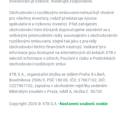
Investování je rizikové. Investujte zodpovědně.
Obchodování s rozdílovými smlouvami nemusí být vhodné
pro všechny investory, neboť představuje vysoce
spekulativní a rizikovou investici. Před zahájením
obchodování Vám důrazně doporučujeme seznámit se s
veškerými potenciálními riziky souvisejícími s obchodováním
rozdílovými smlouvami, stejně tak jako s pravidly
obchodování těchto finančních nástrojů. Veškeré tyto
informace jsou dostupné na internetových stránkách XTB v
sekcích Informace o účtech, Poučení o riziku a Podmínkách
obchodování rozdílových smluv.
XTB S.A., organizační složka se sídlem Praha 8-Libeň,
Boudníkova 2506/3, PSČ 180 00, IČO: 27867102, DIČ:
CZ27867102, zapsána v obchodním rejstříku vedeném
Městským soudem v Praze, oddíl A, vložka č. 56720.
Copyright 2026 © XTB S.A.
•
Nastavení souborů cookie