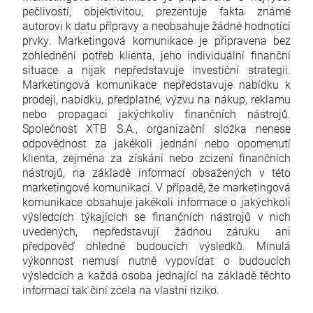
pečlivostí, objektivitou, prezentuje fakta známé
autorovi k datu přípravy a neobsahuje žádné hodnotící
prvky. Marketingová komunikace je připravena bez
zohlednění potřeb klienta, jeho individuální finanční
situace a nijak nepředstavuje investiční strategii.
Marketingová komunikace nepředstavuje nabídku k
prodeji, nabídku, předplatné, výzvu na nákup, reklamu
nebo propagaci jakýchkoliv finančních nástrojů.
Společnost XTB S.A., organizační složka nenese
odpovědnost za jakékoli jednání nebo opomenutí
klienta, zejména za získání nebo zcizení finančních
nástrojů, na základě informací obsažených v této
marketingové komunikaci. V případě, že marketingová
komunikace obsahuje jakékoli informace o jakýchkoli
výsledcích týkajících se finančních nástrojů v nich
uvedených, nepředstavují žádnou záruku ani
předpověď ohledně budoucích výsledků. Minulá
výkonnost nemusí nutně vypovídat o budoucích
výsledcích a každá osoba jednající na základě těchto
informací tak činí zcela na vlastní riziko.