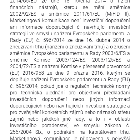
2014/65/EU ze dne 15. května 2014 o trzích
finančních nástrojů, kterou se mění směrnice
2002/92/ES a směrnice 2011/61/EU (MiFID II).
Marketingová komunikace není investiční doporučení
ani informace doporučující či navrhující investiční
strategii ve smyslu nařízení Evropského parlamentu a
Rady (EU) č. 596/2014 ze dne 16. dubna 2014 o
zneužívání trhu (nařízení o zneužívání trhu) a o zrušení
směrnice Evropského parlamentu a Rady 2003/6/ES a
směrnic Komise 2003/124/ES, 2003/125/ES a
2004/72/ES a nařízení Komise v přenesené pravomoci
(EU) 2016/958 ze dne 9. března 2016, kterým se
doplňuje nařízení Evropského parlamentu a Rady (EU)
č. 596/2014, pokud jde o regulační technické normy
pro technická ujednání pro objektivní předkládání
investičních doporučení nebo jiných informací
doporučujících nebo navrhujících investiční strategie a
pro zveřejnění konkrétních zájmů nebo náznaků střetu
zájmů nebo jakékoli jiné rady, a to i v oblasti
investičního poradenství, ve smyslu zákona č.
256/2004 Sb., o podnikání na kapitálovém trhu.
Marketingová komunikace je připravena s nejvyšší