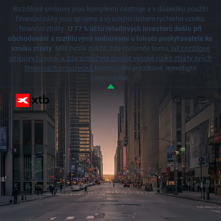
Rozdílové smlouvy jsou komplexní nástroje a v důsledku použití
finanční páky jsou spojeny s vysokým rizikem rychlého vzniku
finanční ztráty.
U 77 % účtů retailových investorů došlo při
obchodování s rozdílovými smlouvami u tohoto poskytovatele ke
vzniku ztráty.
Měli byste zvážit, zda rozumíte tomu,
jak rozdílové
smlouvy fungují, a zda si můžete dovolit vysoké riziko ztráty svých
finančních prostředků.
Investování je rizikové. Investujte
zodpovědně.