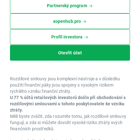
Partnerský program
xopenhub.pro
Profil investora
Otevřít účet
Rozdílové smlouvy jsou komplexní nástroje a v důsledku
použití finanční páky jsou spojeny s vysokým rizikem
rychlého vzniku finanční ztráty.
U 77 % účtů retailových investorů došlo při obchodování s
rozdílovými smlouvami u tohoto poskytovatele ke vzniku
ztráty.
Měli byste zvážit, zda rozumíte tomu, jak rozdílové smlouvy
fungují, a zda si můžete dovolit vysoké riziko ztráty svých
finančních prostředků.