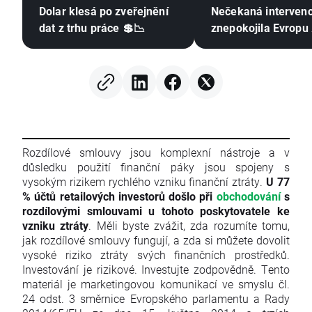
Dolar klesá po zveřejnění
Nečekaná interven
dat z trhu práce 💲📉
znepokojila Evropu 
Rozdílové smlouvy jsou komplexní nástroje a v
důsledku použití finanční páky jsou spojeny s
vysokým rizikem rychlého vzniku finanční ztráty.
U 77
% účtů retailových investorů došlo při
obchodování
s
rozdílovými smlouvami u tohoto poskytovatele ke
vzniku ztráty
. Měli byste zvážit, zda rozumíte tomu,
jak rozdílové smlouvy fungují, a zda si můžete dovolit
vysoké riziko ztráty svých finančních prostředků.
Investování je rizikové. Investujte zodpovědně. Tento
materiál je marketingovou komunikací ve smyslu čl.
24 odst. 3 směrnice Evropského parlamentu a Rady