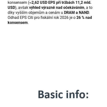
konsensem (
~2,62 USD EPS při tržbách 11,2 mld.
USD
), avšak
výhled výrazně nad očekáváním
, a to
díky vyšším objemům a cenám u
DRAM a NAND
.
Odhad EPS Citi pro fiskální rok 2026 je o
26 % nad
konsensem
.