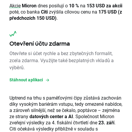
Akcie
Micron
dnes posilují o
10 %
na
153 USD za akcii
poté, co banka
Citi
zvýšila cílovou cenu na
175 USD (z
předchozích 150 USD)
.
Otevření účtu zdarma
Otevřete si účet rychle a bez zbytečných formalit,
zcela zdarma. Využijte také bezplatných vkladů a
výběrů.
Stáhnout aplikaci
Uptrend na trhu s paměťovými čipy zůstává zachován
díky vysokým bariérám vstupu, tedy omezené nabídce,
a zároveň silnější, než se čekalo, poptávce – zejména
ze strany
datových center a AI
. Společnost Micron
zveřejní výsledky za 4. fiskální čtvrtletí dne
23. září
.
Citi očekává výsledky přibližně v souladu s