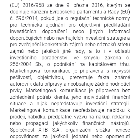
(EU) 2016/958 ze dne 9. března 2016, kterým se
doplňuje nařízení Evropského parlamentu a Rady (EU)
č. 596/2014, pokud jde o regulační technické normy
pro technická ujednání pro objektivní předkládání
investičních doporučení nebo jiných informací
doporučujících nebo navrhujících investiční strategie a
pro zveřejnění konkrétních zájmů nebo náznaků střetu
zájmů nebo jakékoli jiné rady, a to i v oblasti
investičního poradenství, ve smyslu zákona č.
256/2004 Sb., o podnikání na kapitálovém trhu.
Marketingová komunikace je připravena s nejvyšší
pečlivostí, objektivitou, prezentuje fakta známé
autorovi k datu přípravy a neobsahuje žádné hodnotící
prvky. Marketingová komunikace je připravena bez
zohlednění potřeb klienta, jeho individuální finanční
situace a nijak nepředstavuje investiční strategii.
Marketingová komunikace nepředstavuje nabídku k
prodeji, nabídku, předplatné, výzvu na nákup, reklamu
nebo propagaci jakýchkoliv finančních nástrojů.
Společnost XTB S.A., organizační složka nenese
odpovědnost za jakékoli jednání nebo opomenutí