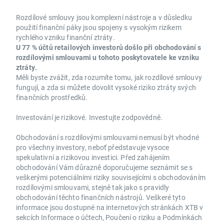
Rozdílové smlouvy jsou komplexní nástroje a v důsledku
použití finanční páky jsou spojeny s vysokým rizikem
rychlého vzniku finanční ztráty.
U 77 % účtů retailových investorů došlo při obchodování s
rozdílovými smlouvami u tohoto poskytovatele ke vzniku
ztráty.
Měli byste zvážit, zda rozumíte tomu, jak rozdílové smlouvy
fungují, a zda si můžete dovolit vysoké riziko ztráty svých
finančních prostředků.
Investování je rizikové. Investujte zodpovědně.
Obchodování s rozdílovými smlouvami nemusí být vhodné
pro všechny investory, neboť představuje vysoce
spekulativní a rizikovou investici. Před zahájením
obchodování Vám důrazně doporučujeme seznámit se s
veškerými potenciálními riziky souvisejícími s obchodováním
rozdílovými smlouvami, stejně tak jako s pravidly
obchodování těchto finančních nástrojů. Veškeré tyto
informace jsou dostupné na internetových stránkách XTB v
sekcích Informace o účtech, Poučení o riziku a Podmínkách