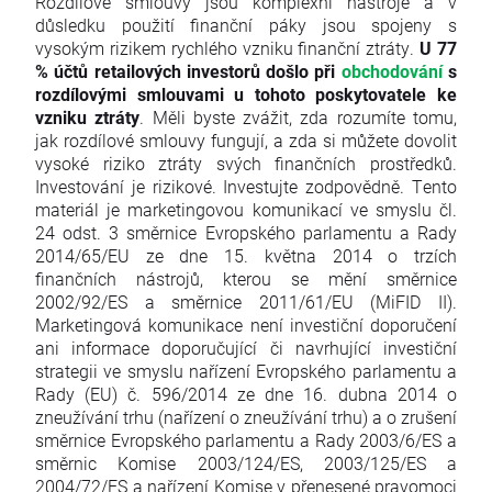
Rozdílové smlouvy jsou komplexní nástroje a v
důsledku použití finanční páky jsou spojeny s
vysokým rizikem rychlého vzniku finanční ztráty.
U 77
% účtů retailových investorů došlo při
obchodování
s
rozdílovými smlouvami u tohoto poskytovatele ke
vzniku ztráty
. Měli byste zvážit, zda rozumíte tomu,
jak rozdílové smlouvy fungují, a zda si můžete dovolit
vysoké riziko ztráty svých finančních prostředků.
Investování je rizikové. Investujte zodpovědně. Tento
materiál je marketingovou komunikací ve smyslu čl.
24 odst. 3 směrnice Evropského parlamentu a Rady
2014/65/EU ze dne 15. května 2014 o trzích
finančních nástrojů, kterou se mění směrnice
2002/92/ES a směrnice 2011/61/EU (MiFID II).
Marketingová komunikace není investiční doporučení
ani informace doporučující či navrhující investiční
strategii ve smyslu nařízení Evropského parlamentu a
Rady (EU) č. 596/2014 ze dne 16. dubna 2014 o
zneužívání trhu (nařízení o zneužívání trhu) a o zrušení
směrnice Evropského parlamentu a Rady 2003/6/ES a
směrnic Komise 2003/124/ES, 2003/125/ES a
2004/72/ES a nařízení Komise v přenesené pravomoci