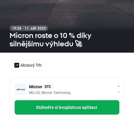
19:28 · 11. září 2025
Micron roste o 10 % díky
silnějšímu výhledu 🚀
Akciový Trh
-
Micron
STC
-
MU.US, Micron Technology Inc
Stáhněte si bezplatnou aplikaci