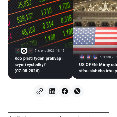
7. srpna 2026, 18:45
7. srpna 202
Kdo příští týden překvapí
svými výsledky?
US OPEN: Mírný od
(07.08.2026)
stínu slabého trhu 