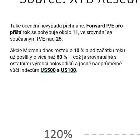
Také ocenění nevypadá přehnaně.
Forward P/E pro
příští rok
se pohybuje okolo
11
, ve srovnání se
současným P/E nad
25
.
Akcie Micronu dnes rostou o
10 %
a od začátku roku
už posílily o více než
60 %
– což je srovnatelné s
ostatními výrobci polovodičů a jasně nadprůměrné
vůči indexům
US500
a
US100
.