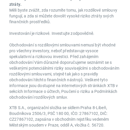
ztráty.
Měli byste zvážit, zda rozumíte tomu, jak rozdílové smlouvy
fungují, a zda si můžete dovolit vysoké riziko ztráty svých
finančních prostředků.
Investování je rizikové. Investujte zodpovědně.
Obchodování s rozdílovými smlouvami nemusí být vhodné
pro všechny investory, neboť představuje vysoce
spekulativní a rizikovou investici. Před zahájením
obchodování Vám důrazně doporučujeme seznámit se s
veškerými potenciálními riziky souvisejícími s obchodováním
rozdílovými smlouvami, stejně tak jako s pravidly
obchodování těchto finančních nástrojů. Veškeré tyto
informace jsou dostupné na internetových stránkách XTB v
sekcích Informace o účtech, Poučení o riziku a Podmínkách
obchodování rozdílových smluv.
XTB S.A., organizační složka se sídlem Praha 8-Libeň,
Boudníkova 2506/3, PSČ 180 00, IČO: 27867102, DIČ:
CZ27867102, zapsána v obchodním rejstříku vedeném
Městským soudem v Praze, oddíl A, vložka č. 56720.