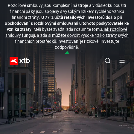
Rozdílové smlouvy jsou komplexní nástroje a v důsledku použití
finanční páky jsou spojeny s vysokým rizikem rychlého vzniku
finanční ztráty.
U 77 % účtů retailových investorů došlo při
obchodování s rozdílovými smlouvami u tohoto poskytovatele ke
vzniku ztráty.
Měli byste zvážit, zda rozumíte tomu,
jak rozdílové
smlouvy fungují, a zda si můžete dovolit vysoké riziko ztráty svých
finančních prostředků.
Investování je rizikové. Investujte
zodpovědně.