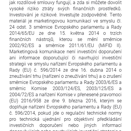
jak rozdílové smlouvy fungují, a zda si můžete dovolit
vysoké riziko ztráty svých finančních prostředků.
Investování je rizikové. Investujte zodpovědně. Tento
materiál je marketingovou komunikací ve smyslu čl.
24 odst. 3 směrnice Evropského parlamentu a Rady
2014/65/EU ze dne 15. května 2014 o trzích
finančních nástrojů, kterou se mění směrnice
2002/92/ES a směrnice 2011/61/EU (MiFID II).
Marketingová komunikace není investiční doporučení
ani informace doporučující či navrhující investiční
strategii ve smyslu nařízení Evropského parlamentu a
Rady (EU) č. 596/2014 ze dne 16. dubna 2014 o
zneužívání trhu (nařízení o zneužívání trhu) a o zrušení
směrnice Evropského parlamentu a Rady 2003/6/ES a
směrnic Komise 2003/124/ES, 2003/125/ES a
2004/72/ES a nařízení Komise v přenesené pravomoci
(EU) 2016/958 ze dne 9. března 2016, kterým se
doplňuje nařízení Evropského parlamentu a Rady (EU)
č. 596/2014, pokud jde o regulační technické normy
pro technická ujednání pro objektivní předkládání
investičních doporučení nebo jiných informací