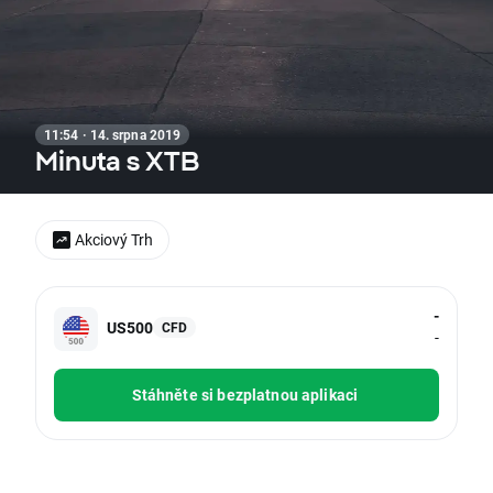
11:54 · 14. srpna 2019
Minuta s XTB
Akciový Trh
-
US500
CFD
-
Stáhněte si bezplatnou aplikaci