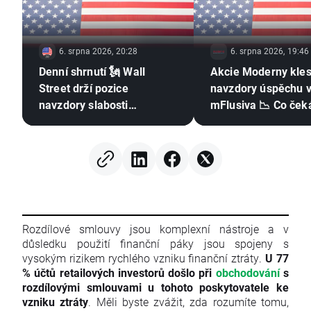
6. srpna 2026, 20:28
6. srpna 2026, 19:46
Denní shrnutí 🗽 Wall
Akcie Moderny kles
Street drží pozice
navzdory úspěchu 
navzdory slabosti
mFlusiva 📉 Co čeká
paměťových čipů, ropa
trhu s mRNA vakcí
znovu zdražuje
Rozdílové smlouvy jsou komplexní nástroje a v
důsledku použití finanční páky jsou spojeny s
vysokým rizikem rychlého vzniku finanční ztráty.
U 77
% účtů retailových investorů došlo při
obchodování
s
rozdílovými smlouvami u tohoto poskytovatele ke
vzniku ztráty
. Měli byste zvážit, zda rozumíte tomu,