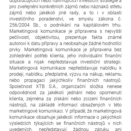
doporučujících nebo navrhujících investiční strategie a
pro zveřejnění konkrétních zájmů nebo náznaků střetu
zájmů nebo jakékoli jiné rady, a to i v oblasti
investičního poradenství, ve smyslu zákona č.
256/2004 Sb., o podnikání na kapitálovém trhu.
Marketingová komunikace je připravena s nejvyšší
pečlivostí, objektivitou, prezentuje fakta známé
autorovi k datu přípravy a neobsahuje žádné hodnotící
prvky. Marketingová komunikace je připravena bez
zohlednění potřeb klienta, jeho individuální finanční
situace a nijak nepředstavuje investiční strategii.
Marketingová komunikace nepředstavuje nabídku k
prodeji, nabídku, předplatné, výzvu na nákup, reklamu
nebo propagaci jakýchkoliv finančních nástrojů.
Společnost XTB S.A., organizační složka nenese
odpovědnost za jakékoli jednání nebo opomenutí
klienta, zejména za získání nebo zcizení finančních
nástrojů, na základě informací obsažených v této
marketingové komunikaci. V případě, že marketingová
komunikace obsahuje jakékoli informace o jakýchkoli
výsledcích týkajících se finančních nástrojů v nich
uvedených, nepředstavují žádnou záruku ani