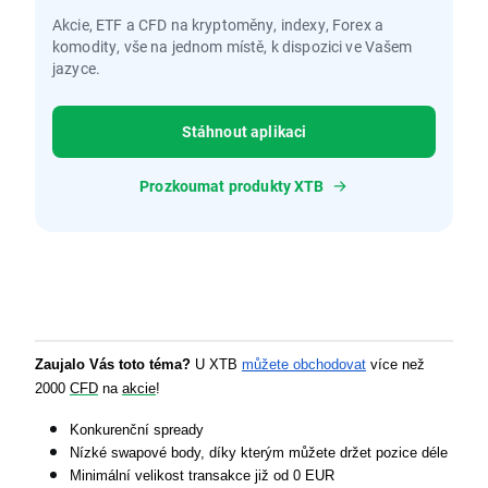
Akcie, ETF a CFD na kryptoměny, indexy, Forex a
komodity, vše na jednom místě, k dispozici ve Vašem
jazyce.
Stáhnout aplikaci
Prozkoumat produkty XTB
Zaujalo Vás toto téma?
 U XTB 
můžete obchodovat
 více než 
2000 
CFD
 na 
akcie
!
Konkurenční spready
Nízké swapové body, díky kterým můžete držet pozice déle
Minimální velikost transakce již od 0 EUR