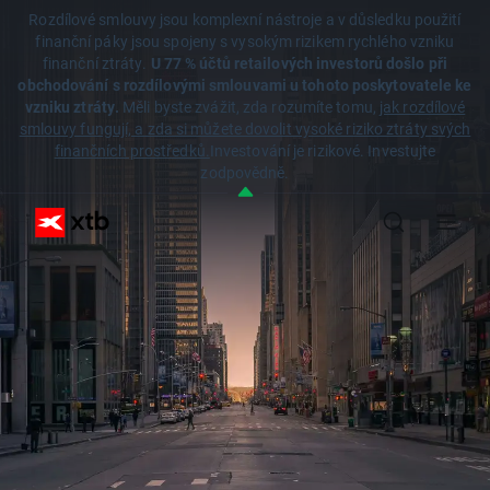
Rozdílové smlouvy jsou komplexní nástroje a v důsledku použití
finanční páky jsou spojeny s vysokým rizikem rychlého vzniku
finanční ztráty.
U 77 % účtů retailových investorů došlo při
obchodování s rozdílovými smlouvami u tohoto poskytovatele ke
vzniku ztráty.
Měli byste zvážit, zda rozumíte tomu,
jak rozdílové
smlouvy fungují, a zda si můžete dovolit vysoké riziko ztráty svých
finančních prostředků.
Investování je rizikové. Investujte
zodpovědně.