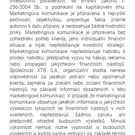
investičního poradenství, ve smyslu zákona č.
256/2004 Sb., o podnikání na kapitálovém trhu.
Marketingová komunikace je připravena s nejvyšší
pečlivostí, objektivitou, prezentuje fakta známé
autorovi k datu přípravy a neobsahuje žádné hodnotící
prvky. Marketingová komunikace je připravena bez
zohlednění potřeb klienta, jeho individuální finanční
situace a nijak nepředstavuje investiční strategii.
Marketingová komunikace nepředstavuje nabídku k
prodeji, nabídku, předplatné, výzvu na nákup, reklamu
nebo propagaci jakýchkoliv finančních nástrojů.
Společnost XTB S.A., organizační složka nenese
odpovědnost za jakékoli jednání nebo opomenutí
klienta, zejména za získání nebo zcizení finančních
nástrojů, na základě informací obsažených v této
marketingové komunikaci. V případě, že marketingová
komunikace obsahuje jakékoli informace o jakýchkoli
výsledcích týkajících se finančních nástrojů v nich
uvedených, nepředstavují žádnou záruku ani
předpověď ohledně budoucích výsledků. Minulá
výkonnost nemusí nutně vypovídat o budoucích
výsledcích a každá osoba jednající na základě těchto