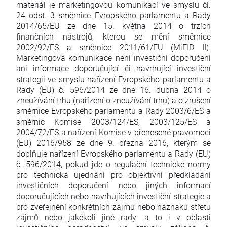
materiál je marketingovou komunikací ve smyslu čl.
24 odst. 3 směrnice Evropského parlamentu a Rady
2014/65/EU ze dne 15. května 2014 o trzích
finančních nástrojů, kterou se mění směrnice
2002/92/ES a směrnice 2011/61/EU (MiFID II).
Marketingová komunikace není investiční doporučení
ani informace doporučující či navrhující investiční
strategii ve smyslu nařízení Evropského parlamentu a
Rady (EU) č. 596/2014 ze dne 16. dubna 2014 o
zneužívání trhu (nařízení o zneužívání trhu) a o zrušení
směrnice Evropského parlamentu a Rady 2003/6/ES a
směrnic Komise 2003/124/ES, 2003/125/ES a
2004/72/ES a nařízení Komise v přenesené pravomoci
(EU) 2016/958 ze dne 9. března 2016, kterým se
doplňuje nařízení Evropského parlamentu a Rady (EU)
č. 596/2014, pokud jde o regulační technické normy
pro technická ujednání pro objektivní předkládání
investičních doporučení nebo jiných informací
doporučujících nebo navrhujících investiční strategie a
pro zveřejnění konkrétních zájmů nebo náznaků střetu
zájmů nebo jakékoli jiné rady, a to i v oblasti