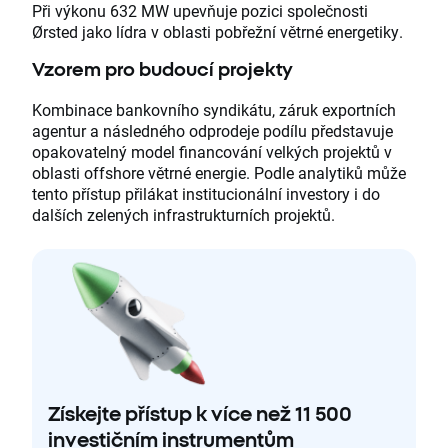
Při výkonu 632 MW upevňuje pozici společnosti
Ørsted jako lídra v oblasti pobřežní větrné energetiky.
Vzorem pro budoucí projekty
Kombinace bankovního syndikátu, záruk exportních
agentur a následného odprodeje podílu představuje
opakovatelný model financování velkých projektů v
oblasti offshore větrné energie. Podle analytiků může
tento přístup přilákat institucionální investory i do
dalších zelených infrastrukturních projektů.
Získejte přístup k více než 11 500
investičním instrumentům