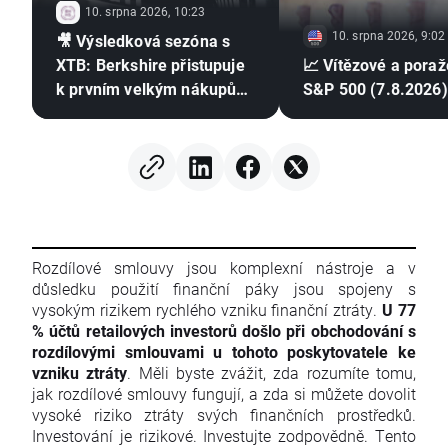
10. srpna 2026, 10:23
10. srpna 2026, 9:02
🎥 Výsledková sezóna s
XTB: Berkshire přistupuje
📈 Vítězové a poraž
k prvním velkým nákupům
S&P 500 (7.8.2026)
od odchodu Buffetta
Rozdílové smlouvy jsou komplexní nástroje a v
důsledku použití finanční páky jsou spojeny s
vysokým rizikem rychlého vzniku finanční ztráty.
U 77
% účtů retailových investorů došlo při obchodování s
rozdílovými smlouvami u tohoto poskytovatele ke
vzniku ztráty
. Měli byste zvážit, zda rozumíte tomu,
jak rozdílové smlouvy fungují, a zda si můžete dovolit
vysoké riziko ztráty svých finančních prostředků.
Investování je rizikové. Investujte zodpovědně. Tento