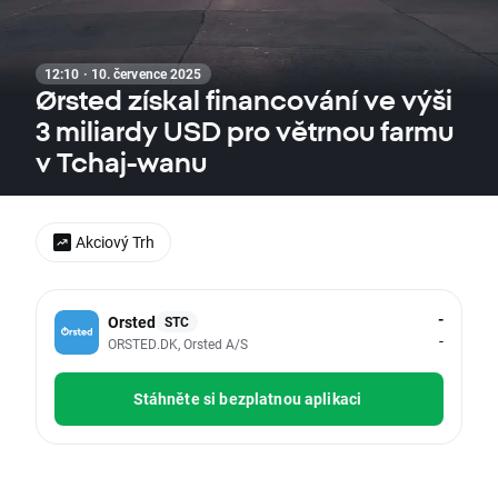
12:10 · 10. července 2025
Ørsted získal financování ve výši
3 miliardy USD pro větrnou farmu
v Tchaj-wanu
Akciový Trh
-
Orsted
STC
-
ORSTED.DK, Orsted A/S
Stáhněte si bezplatnou aplikaci