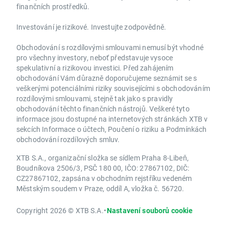
finančních prostředků.
Investování je rizikové. Investujte zodpovědně.
Obchodování s rozdílovými smlouvami nemusí být vhodné
pro všechny investory, neboť představuje vysoce
spekulativní a rizikovou investici. Před zahájením
obchodování Vám důrazně doporučujeme seznámit se s
veškerými potenciálními riziky souvisejícími s obchodováním
rozdílovými smlouvami, stejně tak jako s pravidly
obchodování těchto finančních nástrojů. Veškeré tyto
informace jsou dostupné na internetových stránkách XTB v
sekcích Informace o účtech, Poučení o riziku a Podmínkách
obchodování rozdílových smluv.
XTB S.A., organizační složka se sídlem Praha 8-Libeň,
Boudníkova 2506/3, PSČ 180 00, IČO: 27867102, DIČ:
CZ27867102, zapsána v obchodním rejstříku vedeném
Městským soudem v Praze, oddíl A, vložka č. 56720.
Copyright 2026 © XTB S.A.
•
Nastavení souborů cookie