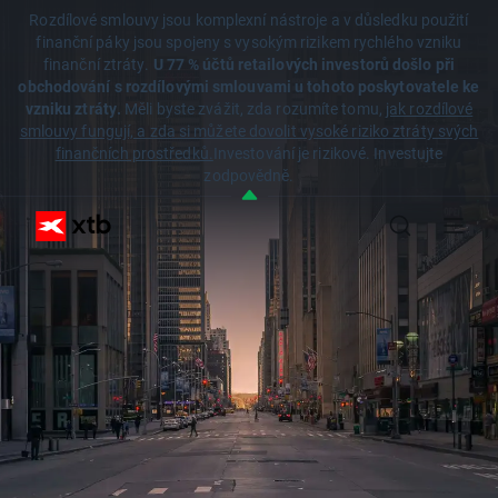
Rozdílové smlouvy jsou komplexní nástroje a v důsledku použití
finanční páky jsou spojeny s vysokým rizikem rychlého vzniku
finanční ztráty.
U 77 % účtů retailových investorů došlo při
obchodování s rozdílovými smlouvami u tohoto poskytovatele ke
vzniku ztráty.
Měli byste zvážit, zda rozumíte tomu,
jak rozdílové
smlouvy fungují, a zda si můžete dovolit vysoké riziko ztráty svých
finančních prostředků.
Investování je rizikové. Investujte
zodpovědně.