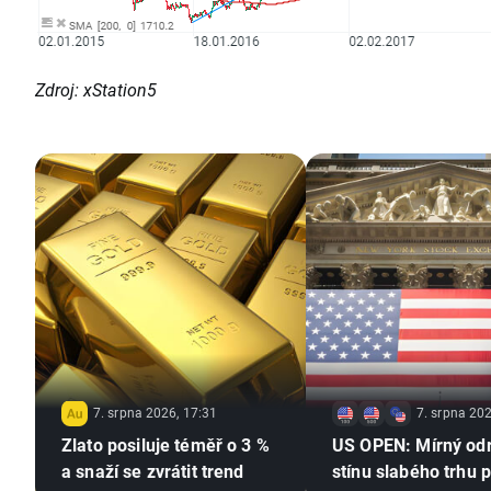
Zdroj: xStation5
7. srpna 2026, 17:31
7. srpna 202
Zlato posiluje téměř o 3 %
US OPEN: Mírný od
a snaží se zvrátit trend
stínu slabého trhu 