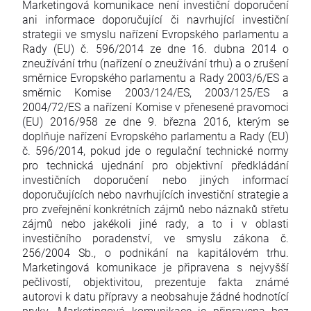
Marketingová komunikace není investiční doporučení
ani informace doporučující či navrhující investiční
strategii ve smyslu nařízení Evropského parlamentu a
Rady (EU) č. 596/2014 ze dne 16. dubna 2014 o
zneužívání trhu (nařízení o zneužívání trhu) a o zrušení
směrnice Evropského parlamentu a Rady 2003/6/ES a
směrnic Komise 2003/124/ES, 2003/125/ES a
2004/72/ES a nařízení Komise v přenesené pravomoci
(EU) 2016/958 ze dne 9. března 2016, kterým se
doplňuje nařízení Evropského parlamentu a Rady (EU)
č. 596/2014, pokud jde o regulační technické normy
pro technická ujednání pro objektivní předkládání
investičních doporučení nebo jiných informací
doporučujících nebo navrhujících investiční strategie a
pro zveřejnění konkrétních zájmů nebo náznaků střetu
zájmů nebo jakékoli jiné rady, a to i v oblasti
investičního poradenství, ve smyslu zákona č.
256/2004 Sb., o podnikání na kapitálovém trhu.
Marketingová komunikace je připravena s nejvyšší
pečlivostí, objektivitou, prezentuje fakta známé
autorovi k datu přípravy a neobsahuje žádné hodnotící
prvky. Marketingová komunikace je připravena bez