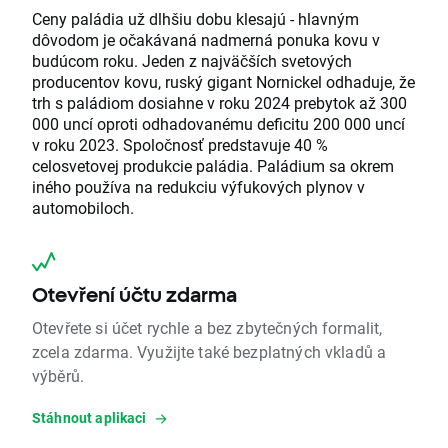
Ceny paládia už dlhšiu dobu klesajú - hlavným
dôvodom je očakávaná nadmerná ponuka kovu v
budúcom roku. Jeden z najväčších svetových
producentov kovu, ruský gigant Nornickel odhaduje, že
trh s paládiom dosiahne v roku 2024 prebytok až 300
000 uncí oproti odhadovanému deficitu 200 000 uncí
v roku 2023. Spoločnosť predstavuje 40 %
celosvetovej produkcie paládia. Paládium sa okrem
iného používa na redukciu výfukových plynov v
automobiloch.
Otevření účtu zdarma
Otevřete si účet rychle a bez zbytečných formalit,
zcela zdarma. Využijte také bezplatných vkladů a
výběrů.
Stáhnout aplikaci