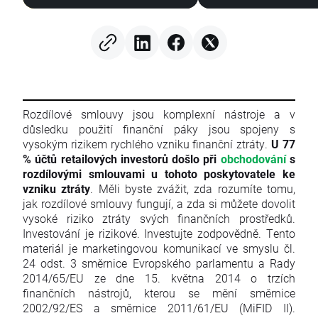
Rozdílové smlouvy jsou komplexní nástroje a v
důsledku použití finanční páky jsou spojeny s
vysokým rizikem rychlého vzniku finanční ztráty.
U 77
% účtů retailových investorů došlo při
obchodování
s
rozdílovými smlouvami u tohoto poskytovatele ke
vzniku ztráty
. Měli byste zvážit, zda rozumíte tomu,
jak rozdílové smlouvy fungují, a zda si můžete dovolit
vysoké riziko ztráty svých finančních prostředků.
Investování je rizikové. Investujte zodpovědně. Tento
materiál je marketingovou komunikací ve smyslu čl.
24 odst. 3 směrnice Evropského parlamentu a Rady
2014/65/EU ze dne 15. května 2014 o trzích
finančních nástrojů, kterou se mění směrnice
2002/92/ES a směrnice 2011/61/EU (MiFID II).