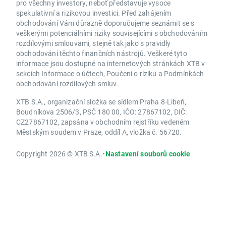
pro všechny investory, neboť představuje vysoce
spekulativní a rizikovou investici. Před zahájením
obchodování Vám důrazně doporučujeme seznámit se s
veškerými potenciálními riziky souvisejícími s obchodováním
rozdílovými smlouvami, stejně tak jako s pravidly
obchodování těchto finančních nástrojů. Veškeré tyto
informace jsou dostupné na internetových stránkách XTB v
sekcích Informace o účtech, Poučení o riziku a Podmínkách
obchodování rozdílových smluv.
XTB S.A., organizační složka se sídlem Praha 8-Libeň,
Boudníkova 2506/3, PSČ 180 00, IČO: 27867102, DIČ:
CZ27867102, zapsána v obchodním rejstříku vedeném
Městským soudem v Praze, oddíl A, vložka č. 56720.
Copyright 2026 © XTB S.A.
•
Nastavení souborů cookie