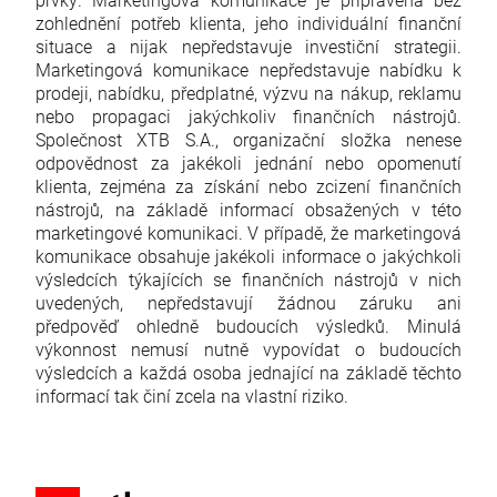
zohlednění potřeb klienta, jeho individuální finanční
situace a nijak nepředstavuje investiční strategii.
Marketingová komunikace nepředstavuje nabídku k
prodeji, nabídku, předplatné, výzvu na nákup, reklamu
nebo propagaci jakýchkoliv finančních nástrojů.
Společnost XTB S.A., organizační složka nenese
odpovědnost za jakékoli jednání nebo opomenutí
klienta, zejména za získání nebo zcizení finančních
nástrojů, na základě informací obsažených v této
marketingové komunikaci. V případě, že marketingová
komunikace obsahuje jakékoli informace o jakýchkoli
výsledcích týkajících se finančních nástrojů v nich
uvedených, nepředstavují žádnou záruku ani
předpověď ohledně budoucích výsledků. Minulá
výkonnost nemusí nutně vypovídat o budoucích
výsledcích a každá osoba jednající na základě těchto
informací tak činí zcela na vlastní riziko.