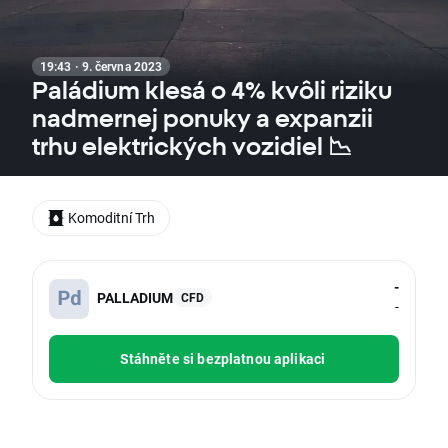
19:43 · 9. června 2023
Paládium klesá o 4% kvôli riziku
nadmernej ponuky a expanzii
trhu elektrických vozidiel 📉
Komoditní Trh
-
PALLADIUM
CFD
-
Stáhněte si bezplatnou aplikaci