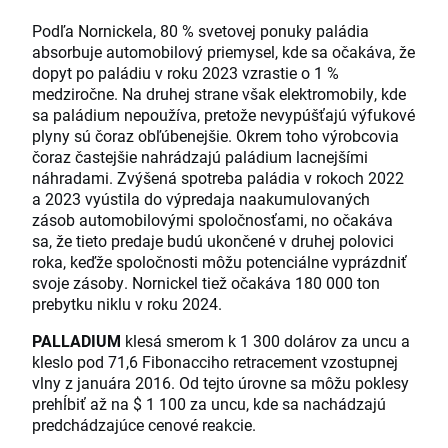
Podľa Nornickela, 80 % svetovej ponuky paládia
absorbuje automobilový priemysel, kde sa očakáva, že
dopyt po paládiu v roku 2023 vzrastie o 1 %
medziročne. Na druhej strane však elektromobily, kde
sa paládium nepoužíva, pretože nevypúšťajú výfukové
plyny sú čoraz obľúbenejšie. Okrem toho výrobcovia
čoraz častejšie nahrádzajú paládium lacnejšími
náhradami. Zvýšená spotreba paládia v rokoch 2022
a 2023 vyústila do výpredaja naakumulovaných
zásob automobilovými spoločnosťami, no očakáva
sa, že tieto predaje budú ukončené v druhej polovici
roka, keďže spoločnosti môžu potenciálne vyprázdniť
svoje zásoby. Nornickel tiež očakáva 180 000 ton
prebytku niklu v roku 2024.
PALLADIUM
klesá smerom k 1 300 dolárov za uncu a
kleslo pod 71,6 Fibonacciho retracement vzostupnej
vlny z januára 2016. Od tejto úrovne sa môžu poklesy
prehĺbiť až na $ 1 100 za uncu, kde sa nachádzajú
predchádzajúce cenové reakcie.