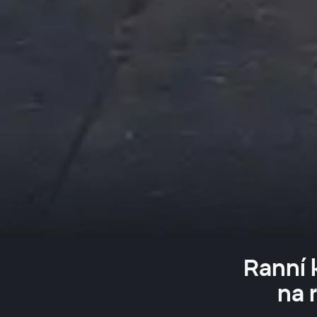
Ranní 
na 