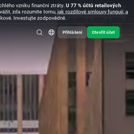
hlého vzniku finanční ztráty.
U 77 % účtů retailových
vážit, zda rozumíte tomu,
jak rozdílové smlouvy fungují, a
zikové. Investujte zodpovědně.
Přihlášení
Otevřít účet