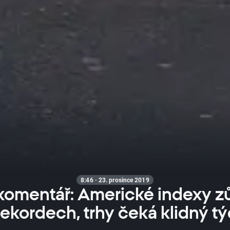
8:46 · 23. prosince 2019
komentář: Americké indexy zů
rekordech, trhy čeká klidný t