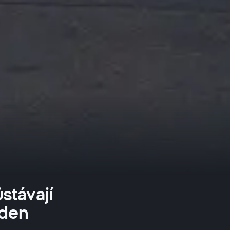
stávají
ýden