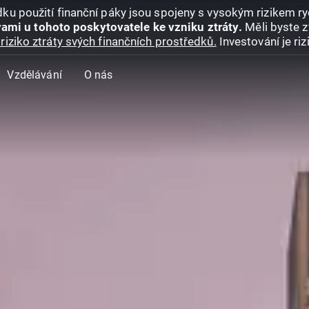
ku použití finanční páky jsou spojeny s vysokým rizikem ryc
ami u tohoto poskytovatele ke vzniku ztráty.
Měli byste z
riziko ztráty svých finančních prostředků.
Investování je ri
Vzdělávání
O nás