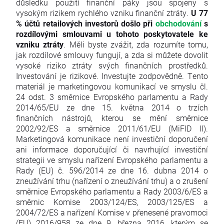
důsledku použití finanční páky jsou spojeny s
vysokým rizikem rychlého vzniku finanční ztráty.
U 77
% účtů retailových investorů došlo při
obchodování
s
rozdílovými smlouvami u tohoto poskytovatele ke
vzniku ztráty
. Měli byste zvážit, zda rozumíte tomu,
jak rozdílové smlouvy fungují, a zda si můžete dovolit
vysoké riziko ztráty svých finančních prostředků.
Investování je rizikové. Investujte zodpovědně. Tento
materiál je marketingovou komunikací ve smyslu čl.
24 odst. 3 směrnice Evropského parlamentu a Rady
2014/65/EU ze dne 15. května 2014 o trzích
finančních nástrojů, kterou se mění směrnice
2002/92/ES a směrnice 2011/61/EU (MiFID II).
Marketingová komunikace není investiční doporučení
ani informace doporučující či navrhující investiční
strategii ve smyslu nařízení Evropského parlamentu a
Rady (EU) č. 596/2014 ze dne 16. dubna 2014 o
zneužívání trhu (nařízení o zneužívání trhu) a o zrušení
směrnice Evropského parlamentu a Rady 2003/6/ES a
směrnic Komise 2003/124/ES, 2003/125/ES a
2004/72/ES a nařízení Komise v přenesené pravomoci
(EU) 2016/958 ze dne 9. března 2016, kterým se