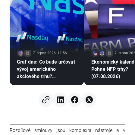
7. srpna 2026, 11:56
7. srpna 202
Graf dne: Co bude určovat
Ekonomický kalend
vývoj amerického
Pohne NFP trhy?
akciového trhu?
(07.08.2026)
(07.08.2026)
Rozdílové smlouvy jsou komplexní nástroje a v