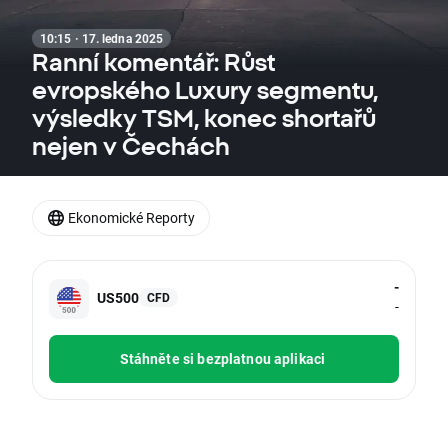
10:15 · 17. ledna 2025
Ranní komentář: Růst
evropského Luxury segmentu,
výsledky TSM, konec shortařů
nejen v Čechách
Ekonomické Reporty
-
US500
CFD
-
Stáhněte si bezplatnou aplikaci