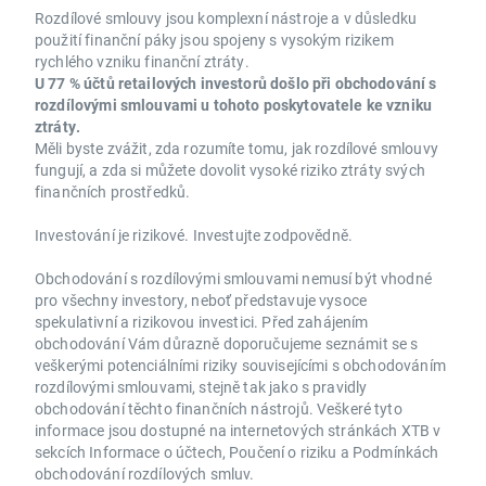
Rozdílové smlouvy jsou komplexní nástroje a v důsledku
použití finanční páky jsou spojeny s vysokým rizikem
rychlého vzniku finanční ztráty.
U 77 % účtů retailových investorů došlo při obchodování s
rozdílovými smlouvami u tohoto poskytovatele ke vzniku
ztráty.
Měli byste zvážit, zda rozumíte tomu, jak rozdílové smlouvy
fungují, a zda si můžete dovolit vysoké riziko ztráty svých
finančních prostředků.
Investování je rizikové. Investujte zodpovědně.
Obchodování s rozdílovými smlouvami nemusí být vhodné
pro všechny investory, neboť představuje vysoce
spekulativní a rizikovou investici. Před zahájením
obchodování Vám důrazně doporučujeme seznámit se s
veškerými potenciálními riziky souvisejícími s obchodováním
rozdílovými smlouvami, stejně tak jako s pravidly
obchodování těchto finančních nástrojů. Veškeré tyto
informace jsou dostupné na internetových stránkách XTB v
sekcích Informace o účtech, Poučení o riziku a Podmínkách
obchodování rozdílových smluv.