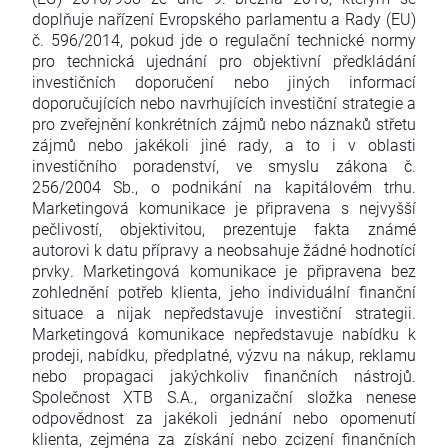
doplňuje nařízení Evropského parlamentu a Rady (EU)
č. 596/2014, pokud jde o regulační technické normy
pro technická ujednání pro objektivní předkládání
investičních doporučení nebo jiných informací
doporučujících nebo navrhujících investiční strategie a
pro zveřejnění konkrétních zájmů nebo náznaků střetu
zájmů nebo jakékoli jiné rady, a to i v oblasti
investičního poradenství, ve smyslu zákona č.
256/2004 Sb., o podnikání na kapitálovém trhu.
Marketingová komunikace je připravena s nejvyšší
pečlivostí, objektivitou, prezentuje fakta známé
autorovi k datu přípravy a neobsahuje žádné hodnotící
prvky. Marketingová komunikace je připravena bez
zohlednění potřeb klienta, jeho individuální finanční
situace a nijak nepředstavuje investiční strategii.
Marketingová komunikace nepředstavuje nabídku k
prodeji, nabídku, předplatné, výzvu na nákup, reklamu
nebo propagaci jakýchkoliv finančních nástrojů.
Společnost XTB S.A., organizační složka nenese
odpovědnost za jakékoli jednání nebo opomenutí
klienta, zejména za získání nebo zcizení finančních