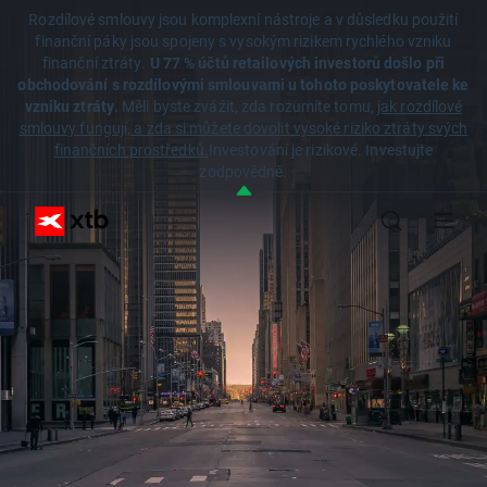
Rozdílové smlouvy jsou komplexní nástroje a v důsledku použití
finanční páky jsou spojeny s vysokým rizikem rychlého vzniku
finanční ztráty.
U 77 % účtů retailových investorů došlo při
obchodování s rozdílovými smlouvami u tohoto poskytovatele ke
vzniku ztráty.
Měli byste zvážit, zda rozumíte tomu,
jak rozdílové
smlouvy fungují, a zda si můžete dovolit vysoké riziko ztráty svých
finančních prostředků.
Investování je rizikové. Investujte
zodpovědně.